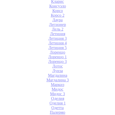
Кларис
Консуэло
Корсо
Корсо 2
Лаура
Легионер
Лель 2
Летиция
Летиция 3
Летиция 4
Летиция 5
Лоренцо
Лоренцо 1
Лоренцо 3
Лотос
Луиза
Магдалина
Магдалина 3
Маркиз
Мидос
Мидос 3
Оделия
Оделия 1
Одетта
Палермо