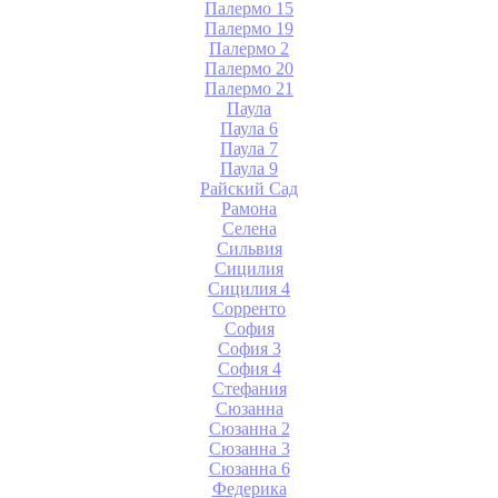
Палермо 15
Палермо 19
Палермо 2
Палермо 20
Палермо 21
Паула
Паула 6
Паула 7
Паула 9
Райский Сад
Рамона
Селена
Сильвия
Сицилия
Сицилия 4
Сорренто
София
София 3
София 4
Стефания
Сюзанна
Сюзанна 2
Сюзанна 3
Сюзанна 6
Федерика