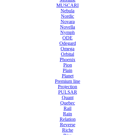
MUSCARI
Nebula
Nordic
Novara
Novella
Nymph
ODE
Odegard
Omega
Orbital
Phoenix
Pion
Plain
Planet
Premium line
Projection
PULSAR
Quant
Quebec
Rail
Rain
Relation
Reverse
Riche