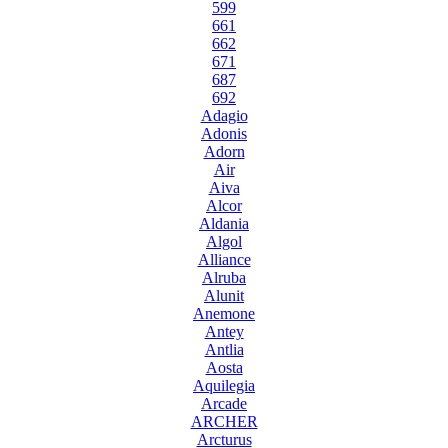
599
661
662
671
687
692
Adagio
Adonis
Adorn
Air
Aiva
Alcor
Aldania
Algol
Alliance
Alruba
Alunit
Anemone
Antey
Antlia
Aosta
Aquilegia
Arcade
ARCHER
Arcturus