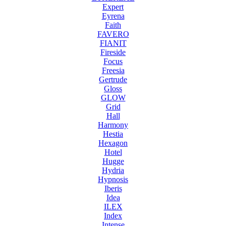
Expert
Eyrena
Faith
FAVERO
FIANIT
Fireside
Focus
Freesia
Gertrude
Gloss
GLOW
Grid
Hall
Harmony
Hestia
Hexagon
Hotel
Hugge
Hydria
Hypnosis
Iberis
Idea
ILEX
Index
Intense