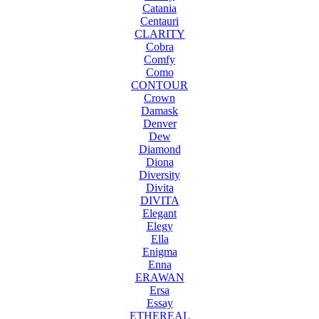
Catania
Centauri
CLARITY
Cobra
Comfy
Como
CONTOUR
Crown
Damask
Denver
Dew
Diamond
Diona
Diversity
Divita
DIVITA
Elegant
Elegy
Ella
Enigma
Enna
ERAWAN
Ersa
Essay
ETHEREAL