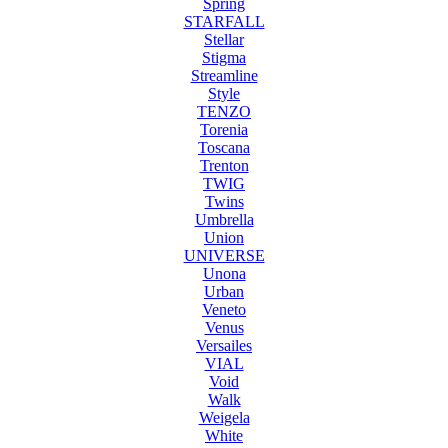
Spring
STARFALL
Stellar
Stigma
Streamline
Style
TENZO
Torenia
Toscana
Trenton
TWIG
Twins
Umbrella
Union
UNIVERSE
Unona
Urban
Veneto
Venus
Versailes
VIAL
Void
Walk
Weigela
White