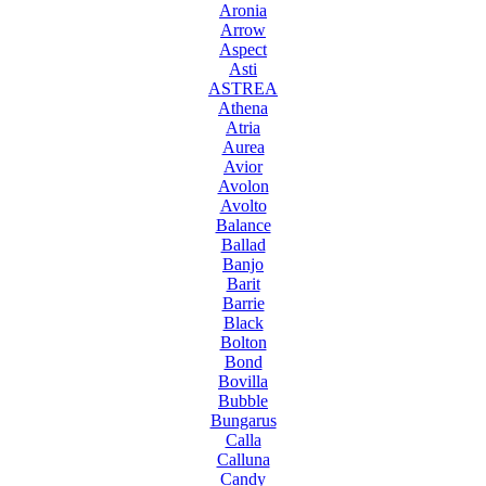
Aronia
Arrow
Aspect
Asti
ASTREA
Athena
Atria
Aurea
Avior
Avolon
Avolto
Balance
Ballad
Banjo
Barit
Barrie
Black
Bolton
Bond
Bovilla
Bubble
Bungarus
Calla
Calluna
Candy