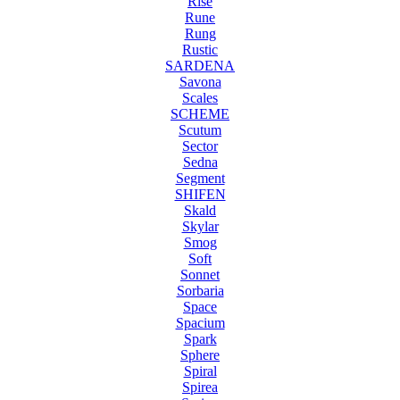
Rise
Rune
Rung
Rustic
SARDENA
Savona
Scales
SCHEME
Scutum
Sector
Sedna
Segment
SHIFEN
Skald
Skylar
Smog
Soft
Sonnet
Sorbaria
Space
Spacium
Spark
Sphere
Spiral
Spirea