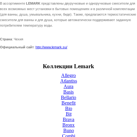
В ассортименте
LEMARK
представлены двуручковые и одноручковые смесители для
всех возможных мест установки в бытовых помещениях и в различной комплектации
(для ванны, душа, умывальника, кухни, биде). Также, предлагаются термостатические
смесители для ванны и для душа, которые автоматически поддерживают заданную
потребителем температуру воды.
Страна
: Чехия
Официальный сайт
:
http://www.lemark.su/
Коллекции Lemark
Allegro
Atlantiss
Aura
Basis
Bellario
Benefit
Bio
Bit
Brava
Bronx
Buno
Combi