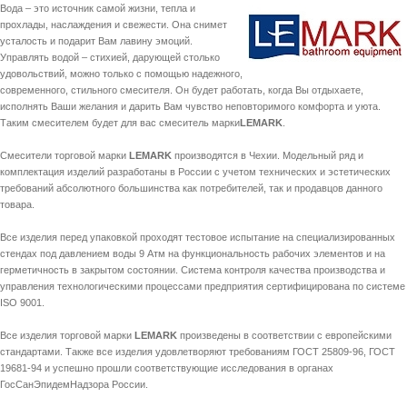
Вода – это источник самой жизни, тепла и
прохлады, наслаждения и свежести. Она снимет
усталость и подарит Вам лавину эмоций.
Управлять водой – стихией, дарующей столько
удовольствий, можно только с помощью надежного,
современного, стильного смесителя. Он будет работать, когда Вы отдыхаете,
исполнять Ваши желания и дарить Вам чувство неповторимого комфорта и уюта.
Таким смесителем будет для вас смеситель марки
LEMARK
.
Смесители торговой марки
LEMARK
производятся в Чехии. Модельный ряд и
комплектация изделий разработаны в России с учетом технических и эстетических
требований абсолютного большинства как потребителей, так и продавцов данного
товара.
Все изделия перед упаковкой проходят тестовое испытание на специализированных
стендах под давлением воды 9 Атм на функциональность рабочих элементов и на
герметичность в закрытом состоянии. Система контроля качества производства и
управления технологическими процессами предприятия сертифицирована по системе
ISO 9001.
Все изделия торговой марки
LEMARK
произведены в соответствии с европейскими
стандартами. Также все изделия удовлетворяют требованиям ГОСТ 25809-96, ГОСТ
19681-94 и успешно прошли соответствующие исследования в органах
ГосСанЭпидемНадзора России.