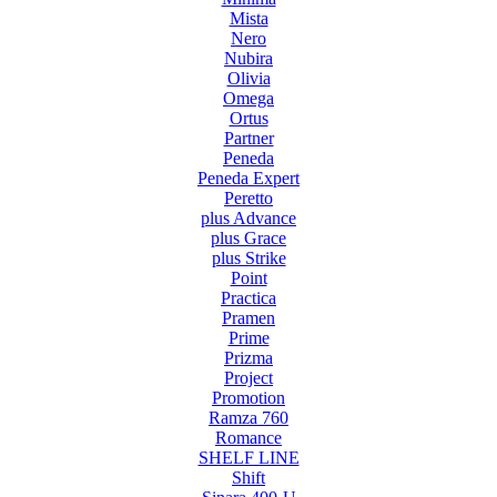
Mista
Nero
Nubira
Olivia
Omega
Ortus
Partner
Peneda
Peneda Expert
Peretto
plus Advance
plus Grace
plus Strike
Point
Practica
Pramen
Prime
Prizma
Project
Promotion
Ramza 760
Romance
SHELF LINE
Shift