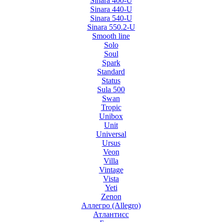
Sinara 400-U
Sinara 440-U
Sinara 540-U
Sinara 550.2-U
Smooth line
Solo
Soul
Spark
Standard
Status
Sula 500
Swan
Tropic
Unibox
Unit
Universal
Ursus
Veon
Villa
Vintage
Vista
Yeti
Zenon
Аллегро (Allegro)
Атлантисс