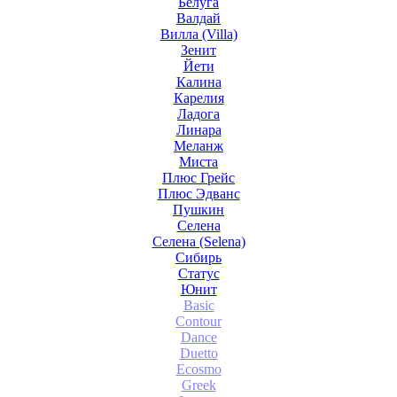
Белуга
Валдай
Вилла (Villa)
Зенит
Йети
Калина
Карелия
Ладога
Линара
Меланж
Миста
Плюс Грейс
Плюс Эдванс
Пушкин
Селена
Селена (Selena)
Сибирь
Статус
Юнит
Basic
Contour
Dance
Duetto
Ecosmo
Greek