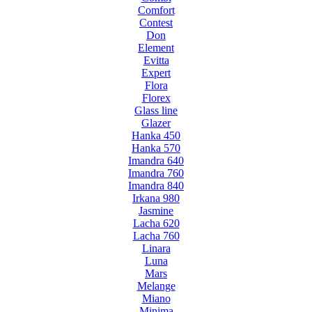
Comfort
Contest
Don
Element
Evitta
Expert
Flora
Florex
Glass line
Glazer
Hanka 450
Hanka 570
Imandra 640
Imandra 760
Imandra 840
Irkana 980
Jasmine
Lacha 620
Lacha 760
Linara
Luna
Mars
Melange
Miano
Minima