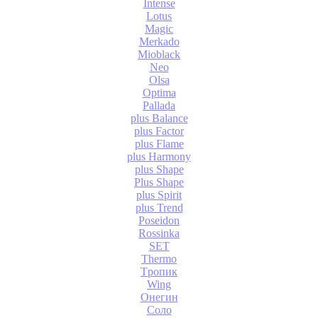
Intense
Lotus
Magic
Merkado
Mioblack
Neo
Olsa
Optima
Pallada
plus Balance
plus Factor
plus Flame
plus Harmony
plus Shape
Plus Shape
plus Spirit
plus Trend
Poseidon
Rossinka
SET
Thermo
Tропик
Wing
Онегин
Соло