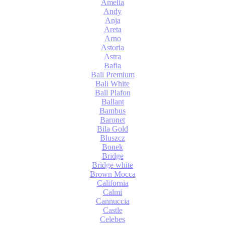
Amelia
Andy
Anja
Areta
Arno
Astoria
Astra
Bafia
Bali Premium
Bali White
Ball Plafon
Ballant
Bambus
Baronet
Bila Gold
Bluszcz
Bonek
Bridge
Bridge white
Brown Mocca
California
Calmi
Cannuccia
Castle
Celebes