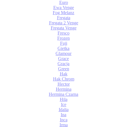
Euro
Ewa Venge
Fog Melanz
Fregata
Fregata 2 Venge
Fregata Venge
Fresco
Frozen
Fuji
Gietka
Glamour
Grace
Gracja
Green
Hak
Hak Chrom
Hector
Hermina
Hermina Czarna
Hila
Ice
Idalia
Ina
Inca
Irma