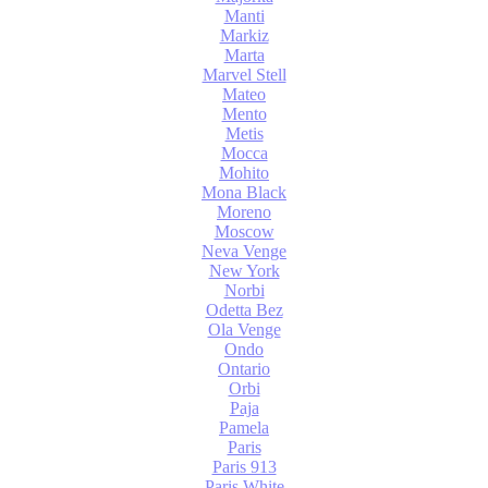
Manti
Markiz
Marta
Marvel Stell
Mateo
Mento
Metis
Mocca
Mohito
Mona Black
Moreno
Moscow
Neva Venge
New York
Norbi
Odetta Bez
Ola Venge
Ondo
Ontario
Orbi
Paja
Pamela
Paris
Paris 913
Paris White