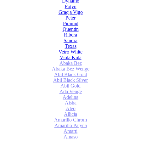
Dynamo
Fotyn
Gracja Vigo
Peter
Piramid
Quentin
Ribera
Sandra
Texas
Vetro White
Viola Kula
Abaka Bez
Abaka Bez Wenge
Abil Black Gold
Abil Black Silver
Abil Gold
Ada Venge
Adelina
Aisha
Aleo
Allicja
Amarillo Chrom
Amarillo Patyna
Amarti
Amaso