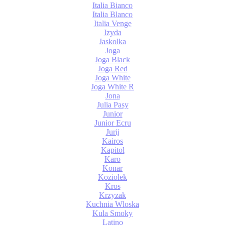
Italia Bianco
Italia Blanco
Italia Venge
Izyda
Jaskolka
Joga
Joga Black
Joga Red
Joga White
Joga White R
Jona
Julia Pasy
Junior
Junior Ecru
Jurij
Kairos
Kapitol
Karo
Konar
Koziolek
Kros
Krzyzak
Kuchnia Wloska
Kula Smoky
Latino