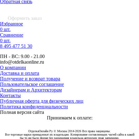
Обратная связь
0 шт.
0
р.
Оформить заказ
Избранное
0 шт.
Сравнение
0 шт.
8 495
477 51 30
ПН - ВС:
9.00 - 21.00
info
@otdelkaonline
.
ru
О компании
Доставка и оплата
Получение и возврат товара
Пользовательское соглашение
Дизайнерам и Архитекторам
Контакты
Публичная оферта для физических лиц
Политика конфиденциальности
Полная версия сайта
Принимаем к оплате:
ОтделкаОнлайн Ру © Москва 2014-2026 Все права защищены.
Все торговые марки принадлежат их владельцам. Копирование составляющих частей сайта в какой
бы то ни было форме без разрешения владельца авторских прав запрещено.