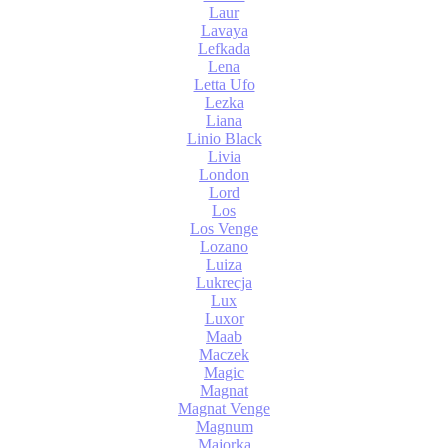
Laur
Lavaya
Lefkada
Lena
Letta Ufo
Lezka
Liana
Linio Black
Livia
London
Lord
Los
Los Venge
Lozano
Luiza
Lukrecja
Lux
Luxor
Maab
Maczek
Magic
Magnat
Magnat Venge
Magnum
Majorka