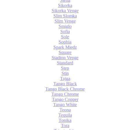
Siena
Sikorka
Sikorka Venge
Slim Slomka
Slim Venge
Smiglo
Sofia
Sole
Sophia
Spark Miedz
Square
Stadion Venge
Standard
Step
Stin
Tajga
Tango Black
Tango Black Chrome
Tango Chrome
Tango Copper
Tango White
Teona
Tequila
Tonika
Tora