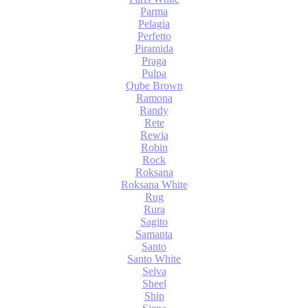
Parma
Pelagia
Perfetto
Piramida
Praga
Pulpa
Qube Brown
Ramona
Randy
Rete
Rewia
Robin
Rock
Roksana
Roksana White
Rug
Rura
Sagito
Samanta
Santo
Santo White
Selva
Sheel
Ship