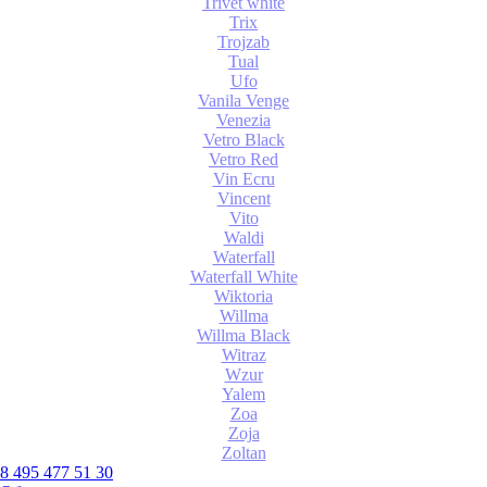
Trivet white
Trix
Trojzab
Tual
Ufo
Vanila Venge
Venezia
Vetro Black
Vetro Red
Vin Ecru
Vincent
Vito
Waldi
Waterfall
Waterfall White
Wiktoria
Willma
Willma Black
Witraz
Wzur
Yalem
Zoa
Zoja
Zoltan
8 495 477 51 30