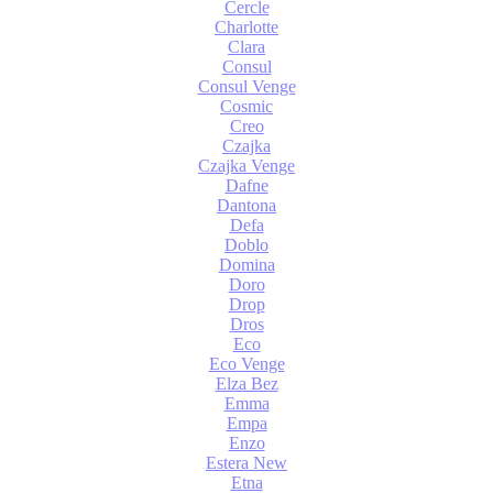
Cercle
Charlotte
Clara
Consul
Consul Venge
Cosmic
Creo
Czajka
Czajka Venge
Dafne
Dantona
Defa
Doblo
Domina
Doro
Drop
Dros
Eco
Eco Venge
Elza Bez
Emma
Empa
Enzo
Estera New
Etna