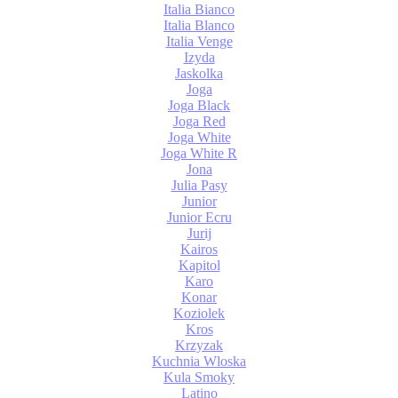
Italia Bianco
Italia Blanco
Italia Venge
Izyda
Jaskolka
Joga
Joga Black
Joga Red
Joga White
Joga White R
Jona
Julia Pasy
Junior
Junior Ecru
Jurij
Kairos
Kapitol
Karo
Konar
Koziolek
Kros
Krzyzak
Kuchnia Wloska
Kula Smoky
Latino