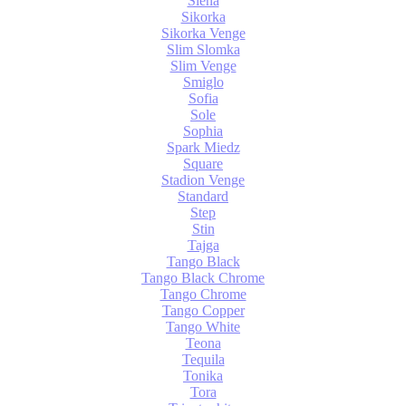
Siena
Sikorka
Sikorka Venge
Slim Slomka
Slim Venge
Smiglo
Sofia
Sole
Sophia
Spark Miedz
Square
Stadion Venge
Standard
Step
Stin
Tajga
Tango Black
Tango Black Chrome
Tango Chrome
Tango Copper
Tango White
Teona
Tequila
Tonika
Tora