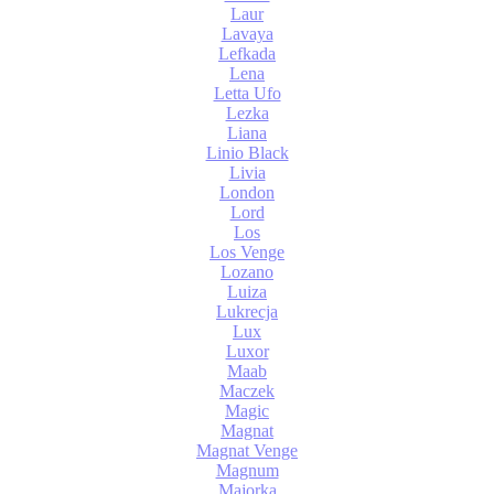
Laur
Lavaya
Lefkada
Lena
Letta Ufo
Lezka
Liana
Linio Black
Livia
London
Lord
Los
Los Venge
Lozano
Luiza
Lukrecja
Lux
Luxor
Maab
Maczek
Magic
Magnat
Magnat Venge
Magnum
Majorka