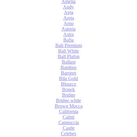
Amelia
Andy
Anja
Areta
Arno
Astoria
Astra
Bafia
Bali Premium
Bali White
Ball Plafon
Ballant
Bambus
Baronet
Bila Gold
Bluszcz
Bonek
Bridge
Bridge white
Brown Mocca
California
Calmi
Cannuccia
Castle
Celebes