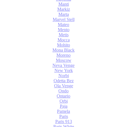
Manti
Markiz
Marta
Marvel Stell
Mateo
Mento
Metis
Mocca
Mohito
Mona Black
Moreno
Moscow
Neva Venge
New York
Norbi
Odetta Bez
Ola Venge
Ondo
Ontario
Orbi
Paja
Pamela
Paris
Paris 913
Paris White