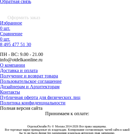
Обратная связь
0 шт.
0
р.
Оформить заказ
Избранное
0 шт.
Сравнение
0 шт.
8 495
477 51 30
ПН - ВС:
9.00 - 21.00
info
@otdelkaonline
.
ru
О компании
Доставка и оплата
Получение и возврат товара
Пользовательское соглашение
Дизайнерам и Архитекторам
Контакты
Публичная оферта для физических лиц
Политика конфиденциальности
Полная версия сайта
Принимаем к оплате:
ОтделкаОнлайн Ру © Москва 2014-2026 Все права защищены.
Все торговые марки принадлежат их владельцам. Копирование составляющих частей сайта в какой
бы то ни было форме без разрешения владельца авторских прав запрещено.