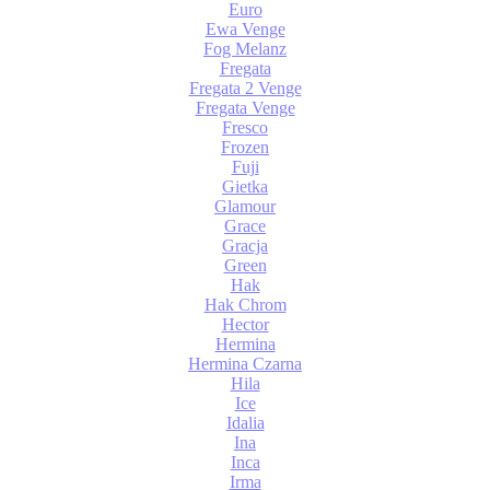
Euro
Ewa Venge
Fog Melanz
Fregata
Fregata 2 Venge
Fregata Venge
Fresco
Frozen
Fuji
Gietka
Glamour
Grace
Gracja
Green
Hak
Hak Chrom
Hector
Hermina
Hermina Czarna
Hila
Ice
Idalia
Ina
Inca
Irma