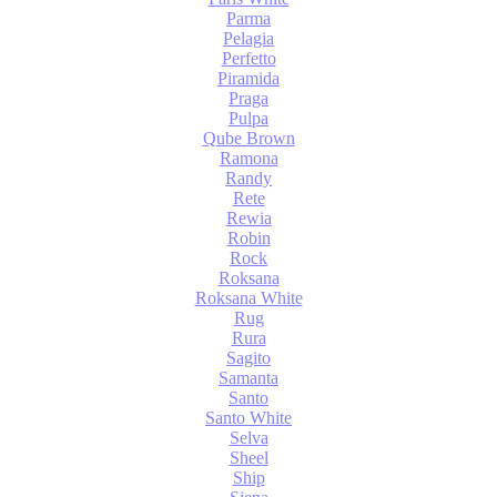
Parma
Pelagia
Perfetto
Piramida
Praga
Pulpa
Qube Brown
Ramona
Randy
Rete
Rewia
Robin
Rock
Roksana
Roksana White
Rug
Rura
Sagito
Samanta
Santo
Santo White
Selva
Sheel
Ship