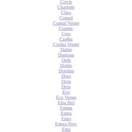
Cercle
Charlotte
Clara
Consul
Consul Venge
Cosmic
Creo
Czajka
Czajka Venge
Dafne
Dantona
Defa
Doblo
Domina
Doro
Drop
Dros
Eco
Eco Venge
Elza Bez
Emma
Empa
Enzo
Estera New
Etna