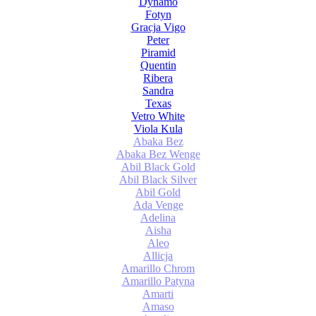
Dynamo
Fotyn
Gracja Vigo
Peter
Piramid
Quentin
Ribera
Sandra
Texas
Vetro White
Viola Kula
Abaka Bez
Abaka Bez Wenge
Abil Black Gold
Abil Black Silver
Abil Gold
Ada Venge
Adelina
Aisha
Aleo
Allicja
Amarillo Chrom
Amarillo Patyna
Amarti
Amaso