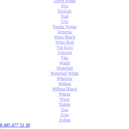
Trivet white
Trix
Trojzab
Tual
Ufo
Vanila Venge
Venezia
Vetro Black
Vetro Red
Vin Ecru
Vincent
Vito
Waldi
Waterfall
Waterfall White
Wiktoria
Willma
Willma Black
Witraz
Wzur
Yalem
Zoa
Zoja
Zoltan
8 495 477 51 30