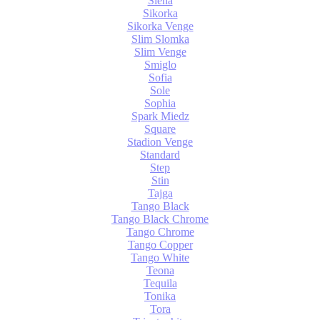
Siena
Sikorka
Sikorka Venge
Slim Slomka
Slim Venge
Smiglo
Sofia
Sole
Sophia
Spark Miedz
Square
Stadion Venge
Standard
Step
Stin
Tajga
Tango Black
Tango Black Chrome
Tango Chrome
Tango Copper
Tango White
Teona
Tequila
Tonika
Tora