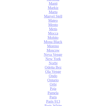
Manti
Markiz
Marta
Marvel Stell
Mateo
Mento
Metis
Mocca
Mohito
Mona Black
Moreno
Moscow
Neva Venge
New York
Norbi
Odetta Bez
Ola Venge
Ondo
Ontario
Orbi
Paja
Pamela
Paris
Paris 913
Paris White