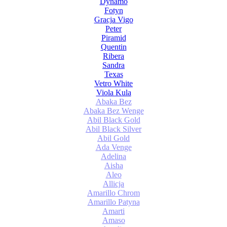
Dynamo
Fotyn
Gracja Vigo
Peter
Piramid
Quentin
Ribera
Sandra
Texas
Vetro White
Viola Kula
Abaka Bez
Abaka Bez Wenge
Abil Black Gold
Abil Black Silver
Abil Gold
Ada Venge
Adelina
Aisha
Aleo
Allicja
Amarillo Chrom
Amarillo Patyna
Amarti
Amaso