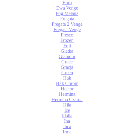
Euro
Ewa Venge
Fog Melanz
Fregata
Fregata 2 Venge
Fregata Venge
Fresco
Frozen
Fuji
Gietka
Glamour
Grace
Gracja
Green
Hak
Hak Chrom
Hector
Hermina
Hermina Czarna
Hila
Ice
Idalia
Ina
Inca
Irma