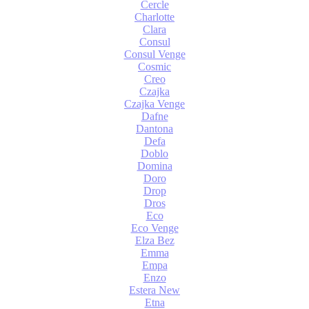
Cercle
Charlotte
Clara
Consul
Consul Venge
Cosmic
Creo
Czajka
Czajka Venge
Dafne
Dantona
Defa
Doblo
Domina
Doro
Drop
Dros
Eco
Eco Venge
Elza Bez
Emma
Empa
Enzo
Estera New
Etna