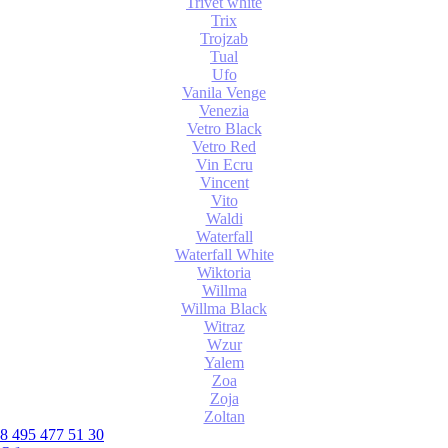
Trivet white
Trix
Trojzab
Tual
Ufo
Vanila Venge
Venezia
Vetro Black
Vetro Red
Vin Ecru
Vincent
Vito
Waldi
Waterfall
Waterfall White
Wiktoria
Willma
Willma Black
Witraz
Wzur
Yalem
Zoa
Zoja
Zoltan
8 495 477 51 30