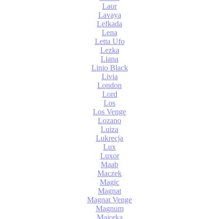
Laur
Lavaya
Lefkada
Lena
Letta Ufo
Lezka
Liana
Linio Black
Livia
London
Lord
Los
Los Venge
Lozano
Luiza
Lukrecja
Lux
Luxor
Maab
Maczek
Magic
Magnat
Magnat Venge
Magnum
Majorka