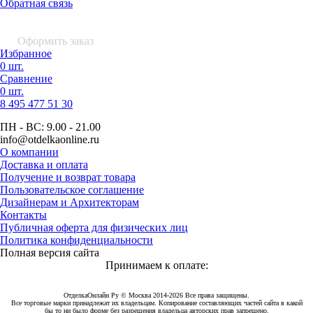
Обратная связь
0 шт.
0
р.
Оформить заказ
Избранное
0 шт.
Сравнение
0 шт.
8 495
477 51 30
ПН - ВС:
9.00 - 21.00
info
@otdelkaonline
.
ru
О компании
Доставка и оплата
Получение и возврат товара
Пользовательское соглашение
Дизайнерам и Архитекторам
Контакты
Публичная оферта для физических лиц
Политика конфиденциальности
Полная версия сайта
Принимаем к оплате:
ОтделкаОнлайн Ру © Москва 2014-2026 Все права защищены.
Все торговые марки принадлежат их владельцам. Копирование составляющих частей сайта в какой
бы то ни было форме без разрешения владельца авторских прав запрещено.