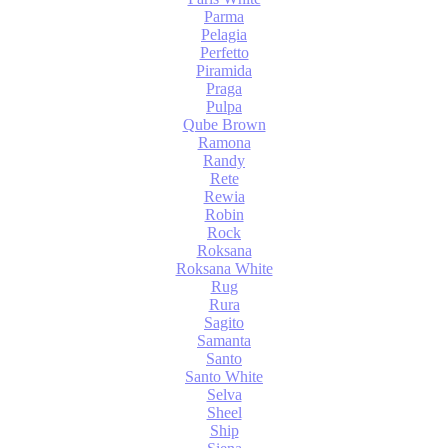
Parma
Pelagia
Perfetto
Piramida
Praga
Pulpa
Qube Brown
Ramona
Randy
Rete
Rewia
Robin
Rock
Roksana
Roksana White
Rug
Rura
Sagito
Samanta
Santo
Santo White
Selva
Sheel
Ship