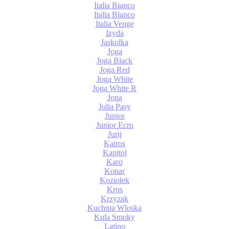
Italia Bianco
Italia Blanco
Italia Venge
Izyda
Jaskolka
Joga
Joga Black
Joga Red
Joga White
Joga White R
Jona
Julia Pasy
Junior
Junior Ecru
Jurij
Kairos
Kapitol
Karo
Konar
Koziolek
Kros
Krzyzak
Kuchnia Wloska
Kula Smoky
Latino