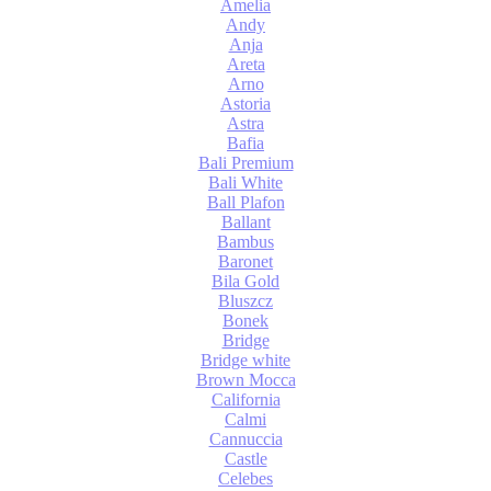
Amelia
Andy
Anja
Areta
Arno
Astoria
Astra
Bafia
Bali Premium
Bali White
Ball Plafon
Ballant
Bambus
Baronet
Bila Gold
Bluszcz
Bonek
Bridge
Bridge white
Brown Mocca
California
Calmi
Cannuccia
Castle
Celebes