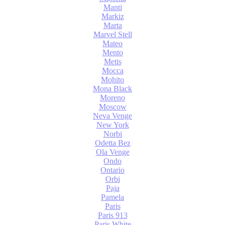
Manti
Markiz
Marta
Marvel Stell
Mateo
Mento
Metis
Mocca
Mohito
Mona Black
Moreno
Moscow
Neva Venge
New York
Norbi
Odetta Bez
Ola Venge
Ondo
Ontario
Orbi
Paja
Pamela
Paris
Paris 913
Paris White