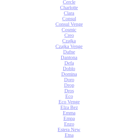
Cercle
Charlotte
Clara
Consul
Consul Venge
Cosmic
Creo
Czajka
Czajka Venge
Dafne
Dantona
Defa
Doblo
Domina
Doro
Drop
Dros
Eco
Eco Venge
Elza Bez
Emma
Empa
Enzo
Estera New
Etna