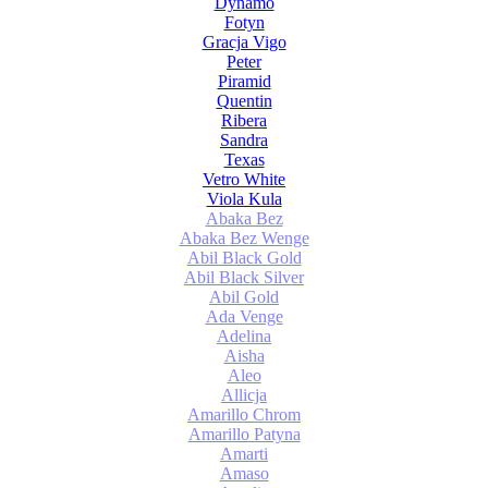
Dynamo
Fotyn
Gracja Vigo
Peter
Piramid
Quentin
Ribera
Sandra
Texas
Vetro White
Viola Kula
Abaka Bez
Abaka Bez Wenge
Abil Black Gold
Abil Black Silver
Abil Gold
Ada Venge
Adelina
Aisha
Aleo
Allicja
Amarillo Chrom
Amarillo Patyna
Amarti
Amaso