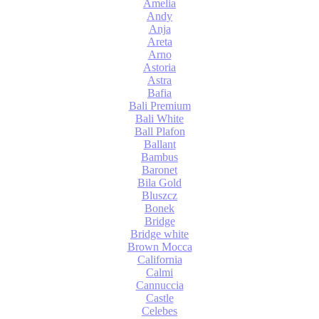
Amelia
Andy
Anja
Areta
Arno
Astoria
Astra
Bafia
Bali Premium
Bali White
Ball Plafon
Ballant
Bambus
Baronet
Bila Gold
Bluszcz
Bonek
Bridge
Bridge white
Brown Mocca
California
Calmi
Cannuccia
Castle
Celebes