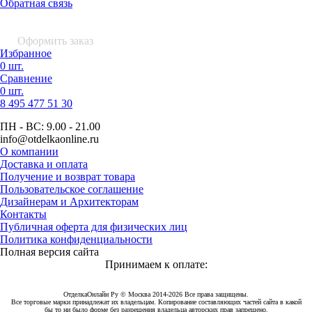
Обратная связь
0 шт.
0
р.
Оформить заказ
Избранное
0 шт.
Сравнение
0 шт.
8 495
477 51 30
ПН - ВС:
9.00 - 21.00
info
@otdelkaonline
.
ru
О компании
Доставка и оплата
Получение и возврат товара
Пользовательское соглашение
Дизайнерам и Архитекторам
Контакты
Публичная оферта для физических лиц
Политика конфиденциальности
Полная версия сайта
Принимаем к оплате:
ОтделкаОнлайн Ру © Москва 2014-2026 Все права защищены.
Все торговые марки принадлежат их владельцам. Копирование составляющих частей сайта в какой
бы то ни было форме без разрешения владельца авторских прав запрещено.