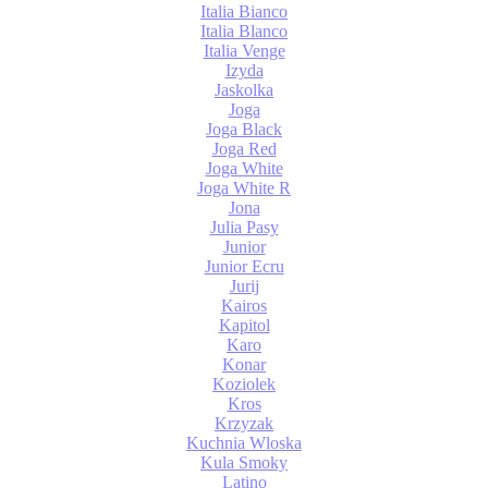
Italia Bianco
Italia Blanco
Italia Venge
Izyda
Jaskolka
Joga
Joga Black
Joga Red
Joga White
Joga White R
Jona
Julia Pasy
Junior
Junior Ecru
Jurij
Kairos
Kapitol
Karo
Konar
Koziolek
Kros
Krzyzak
Kuchnia Wloska
Kula Smoky
Latino