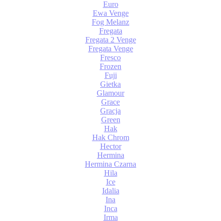
Euro
Ewa Venge
Fog Melanz
Fregata
Fregata 2 Venge
Fregata Venge
Fresco
Frozen
Fuji
Gietka
Glamour
Grace
Gracja
Green
Hak
Hak Chrom
Hector
Hermina
Hermina Czarna
Hila
Ice
Idalia
Ina
Inca
Irma