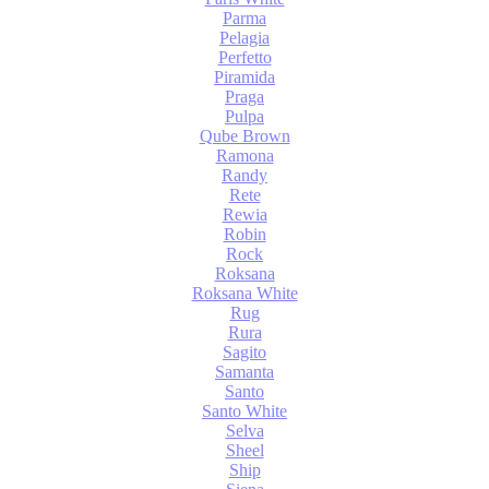
Parma
Pelagia
Perfetto
Piramida
Praga
Pulpa
Qube Brown
Ramona
Randy
Rete
Rewia
Robin
Rock
Roksana
Roksana White
Rug
Rura
Sagito
Samanta
Santo
Santo White
Selva
Sheel
Ship