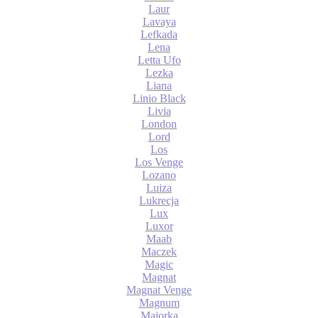
Laur
Lavaya
Lefkada
Lena
Letta Ufo
Lezka
Liana
Linio Black
Livia
London
Lord
Los
Los Venge
Lozano
Luiza
Lukrecja
Lux
Luxor
Maab
Maczek
Magic
Magnat
Magnat Venge
Magnum
Majorka