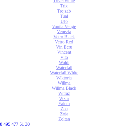
Trivet white
Trix
Trojzab
Tual
Ufo
Vanila Venge
Venezia
Vetro Black
Vetro Red
Vin Ecru
Vincent
Vito
Waldi
Waterfall
Waterfall White
Wiktoria
Willma
Willma Black
Witraz
Wzur
Yalem
Zoa
Zoja
Zoltan
8 495 477 51 30