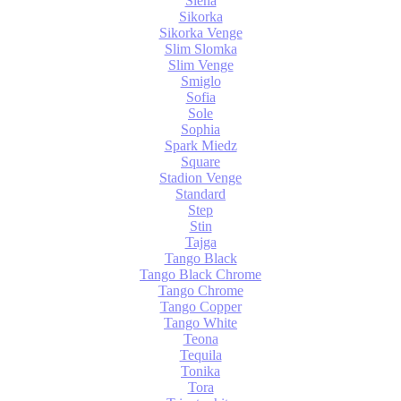
Siena
Sikorka
Sikorka Venge
Slim Slomka
Slim Venge
Smiglo
Sofia
Sole
Sophia
Spark Miedz
Square
Stadion Venge
Standard
Step
Stin
Tajga
Tango Black
Tango Black Chrome
Tango Chrome
Tango Copper
Tango White
Teona
Tequila
Tonika
Tora