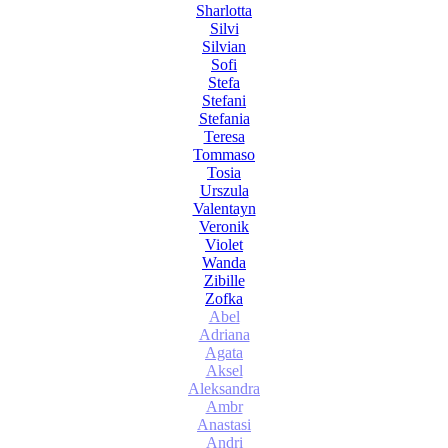
Sharlotta
Silvi
Silvian
Sofi
Stefa
Stefani
Stefania
Teresa
Tommaso
Tosia
Urszula
Valentayn
Veronik
Violet
Wanda
Zibille
Zofka
Abel
Adriana
Agata
Aksel
Aleksandra
Ambr
Anastasi
Andri