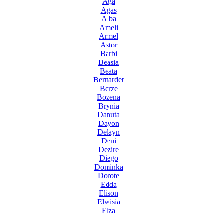
Aga
Agas
Alba
Ameli
Armel
Astor
Barbi
Beasia
Beata
Bernardet
Berze
Bozena
Brynia
Danuta
Dayon
Delayn
Deni
Dezire
Diego
Dominka
Dorote
Edda
Elison
Elwisia
Elza