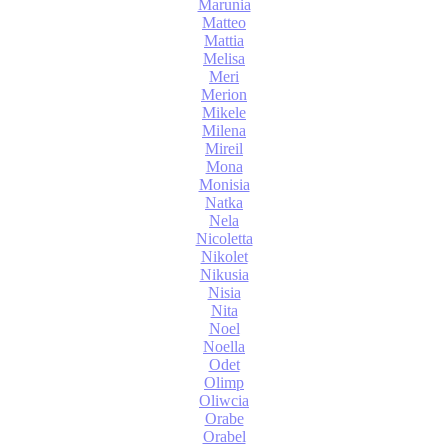
Marunia
Matteo
Mattia
Melisa
Meri
Merion
Mikele
Milena
Mireil
Mona
Monisia
Natka
Nela
Nicoletta
Nikolet
Nikusia
Nisia
Nita
Noel
Noella
Odet
Olimp
Oliwcia
Orabe
Orabel