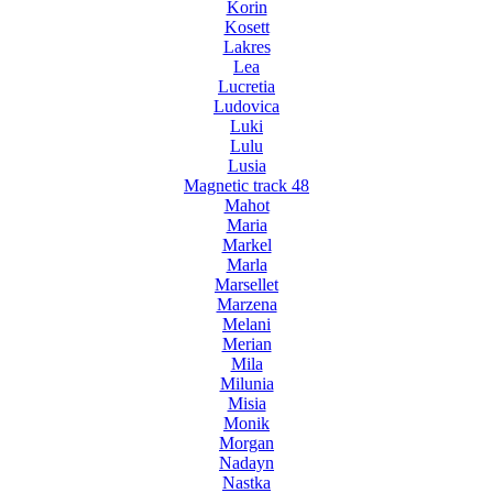
Korin
Kosett
Lakres
Lea
Lucretia
Ludovica
Luki
Lulu
Lusia
Magnetic track 48
Mahot
Maria
Markel
Marla
Marsellet
Marzena
Melani
Merian
Mila
Milunia
Misia
Monik
Morgan
Nadayn
Nastka