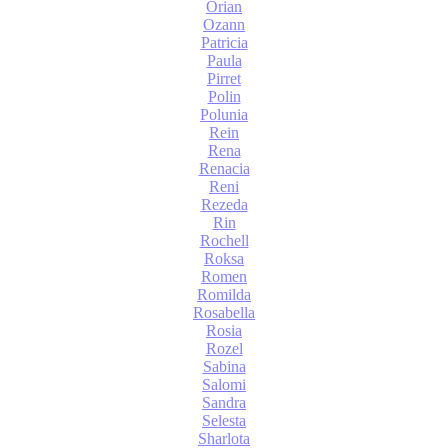
Orian
Ozann
Patricia
Paula
Pirret
Polin
Polunia
Rein
Rena
Renacia
Reni
Rezeda
Rin
Rochell
Roksa
Romen
Romilda
Rosabella
Rosia
Rozel
Sabina
Salomi
Sandra
Selesta
Sharlota