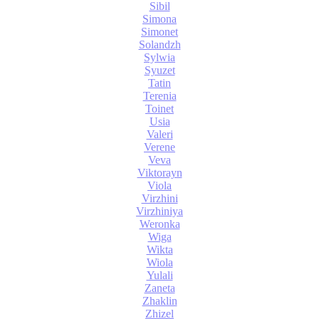
Sibil
Simona
Simonet
Solandzh
Sylwia
Syuzet
Tatin
Terenia
Toinet
Usia
Valeri
Verene
Veva
Viktorayn
Viola
Virzhini
Virzhiniya
Weronka
Wiga
Wikta
Wiola
Yulali
Zaneta
Zhaklin
Zhizel