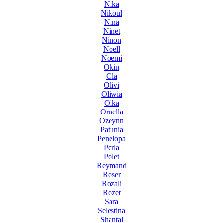
Nika
Nikoul
Nina
Ninet
Ninon
Noell
Noemi
Okin
Ola
Olivi
Oliwia
Olka
Ornella
Ozeynn
Patunia
Penelopa
Perla
Polet
Reymand
Roser
Rozali
Rozet
Sara
Selestina
Shantal