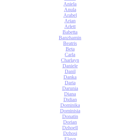
Aniela
Anula
Arabel
Arian
Arlett
Babetta
Banzhamin
Beatris
Beta
Carla
Charlayn
Daniele
Danil
Danka
Daria
Darunia
Diana
Didian
Dominika
Dominisia
Donatin
Dorian
Dzhoell
Dzhosi
Elayn