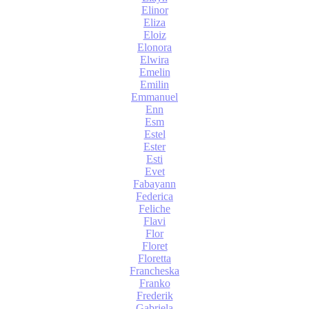
Elinor
Eliza
Eloiz
Elonora
Elwira
Emelin
Emilin
Emmanuel
Enn
Esm
Estel
Ester
Esti
Evet
Fabayann
Federica
Feliche
Flavi
Flor
Floret
Floretta
Francheska
Franko
Frederik
Gabriela