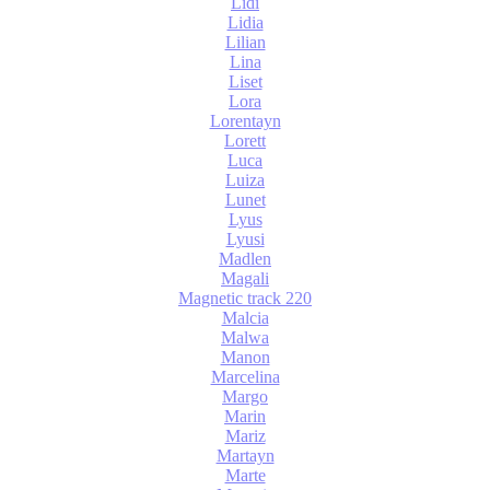
Lidi
Lidia
Lilian
Lina
Liset
Lora
Lorentayn
Lorett
Luca
Luiza
Lunet
Lyus
Lyusi
Madlen
Magali
Magnetic track 220
Malcia
Malwa
Manon
Marcelina
Margo
Marin
Mariz
Martayn
Marte