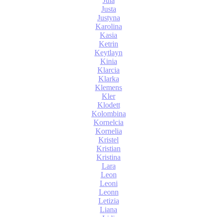
Jula
Justa
Justyna
Karolina
Kasia
Ketrin
Keytlayn
Kinia
Klarcia
Klarka
Klemens
Kler
Klodett
Kolombina
Kornelcia
Kornelia
Kristel
Kristian
Kristina
Lara
Leon
Leoni
Leonn
Letizia
Liana