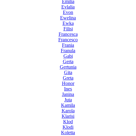
Emilia
Evlalia
Evon
Ewelina
Ewka
Filisi
Francesca
Francesco
Frania
Franula
Gabi
Gerta
Gertunia
Gita
Greta
Honor
Ines
Janina
Juta
Kamila
Karola
Klarisi
Klod
Klodi
Koletta