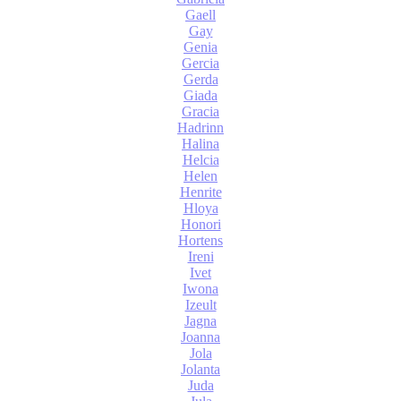
Gaell
Gay
Genia
Gercia
Gerda
Giada
Gracia
Hadrinn
Halina
Helcia
Helen
Henrite
Hloya
Honori
Hortens
Ireni
Ivet
Iwona
Izeult
Jagna
Joanna
Jola
Jolanta
Juda