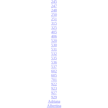
245
247
248
250
251
315
325
405
406
520
530
531
532
535
536
537
602
605
701
922
923
927
929
Adriana
Albertina