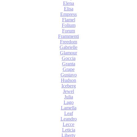
Elena
Elisa
Empress
Flamel
Folium
Forum
Frammenti
Freedom
Gabrielle
Glamour
Goccia
Granta
Grape
Gustavo
Hudson
Iceberg
Jewel
Julia
Lago
Lamella
Leaf
Leandro
Lecce
Leticia
Liberty