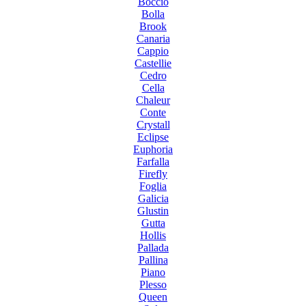
Boccio
Bolla
Brook
Canaria
Cappio
Castellie
Cedro
Cella
Chaleur
Conte
Crystall
Eclipse
Euphoria
Farfalla
Firefly
Foglia
Galicia
Glustin
Gutta
Hollis
Pallada
Pallina
Piano
Plesso
Queen