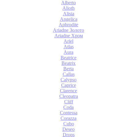
Alberto
Alioth
Alisia
Angelica
Aphrodite
Ariadne Золото
Ariadne Хром
Ariel
Atlas
Aura
Beatrice
Beatrix
Berta
Callas
Calypso
Caprice
Clarence
Cleopatra
Cliff
Coda
Contessa
Corazza
Cubo
Deseo
Drops