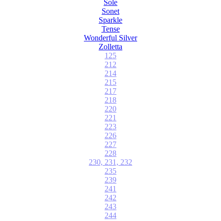
Sole
Sonet
Sparkle
Tense
Wonderful Silver
Zolletta
125
212
214
215
217
218
220
221
223
226
227
228
230, 231, 232
235
239
241
242
243
244