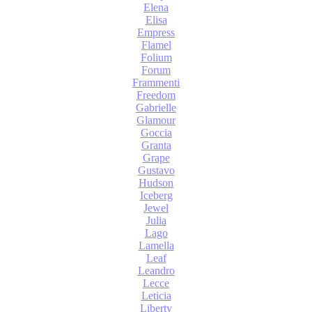
Elena
Elisa
Empress
Flamel
Folium
Forum
Frammenti
Freedom
Gabrielle
Glamour
Goccia
Granta
Grape
Gustavo
Hudson
Iceberg
Jewel
Julia
Lago
Lamella
Leaf
Leandro
Lecce
Leticia
Liberty