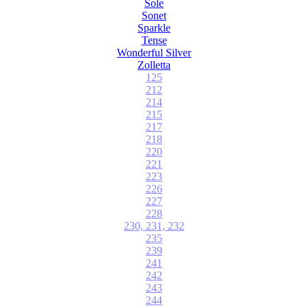
Sole
Sonet
Sparkle
Tense
Wonderful Silver
Zolletta
125
212
214
215
217
218
220
221
223
226
227
228
230, 231, 232
235
239
241
242
243
244