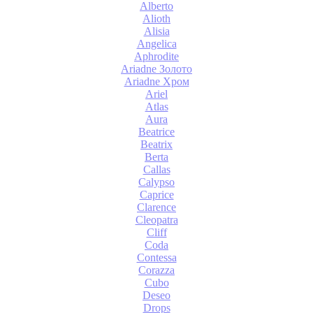
Alberto
Alioth
Alisia
Angelica
Aphrodite
Ariadne Золото
Ariadne Хром
Ariel
Atlas
Aura
Beatrice
Beatrix
Berta
Callas
Calypso
Caprice
Clarence
Cleopatra
Cliff
Coda
Contessa
Corazza
Cubo
Deseo
Drops