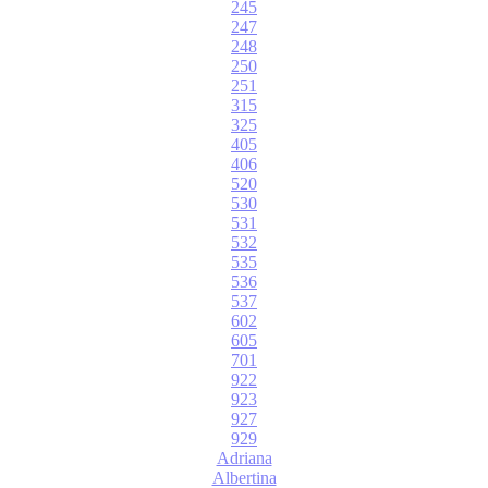
245
247
248
250
251
315
325
405
406
520
530
531
532
535
536
537
602
605
701
922
923
927
929
Adriana
Albertina