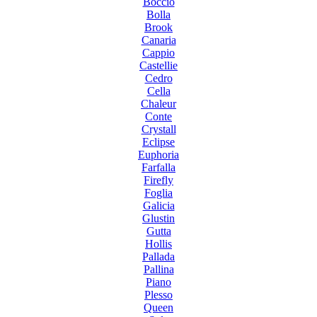
Boccio
Bolla
Brook
Canaria
Cappio
Castellie
Cedro
Cella
Chaleur
Conte
Crystall
Eclipse
Euphoria
Farfalla
Firefly
Foglia
Galicia
Glustin
Gutta
Hollis
Pallada
Pallina
Piano
Plesso
Queen