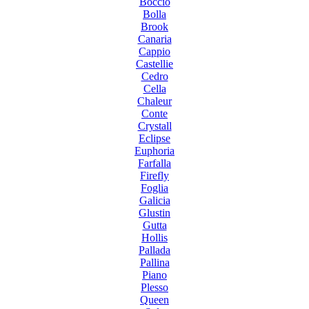
Boccio
Bolla
Brook
Canaria
Cappio
Castellie
Cedro
Cella
Chaleur
Conte
Crystall
Eclipse
Euphoria
Farfalla
Firefly
Foglia
Galicia
Glustin
Gutta
Hollis
Pallada
Pallina
Piano
Plesso
Queen