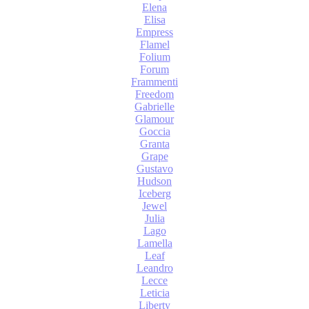
Elena
Elisa
Empress
Flamel
Folium
Forum
Frammenti
Freedom
Gabrielle
Glamour
Goccia
Granta
Grape
Gustavo
Hudson
Iceberg
Jewel
Julia
Lago
Lamella
Leaf
Leandro
Lecce
Leticia
Liberty