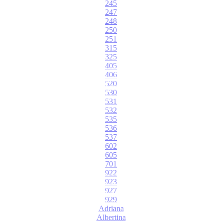
245
247
248
250
251
315
325
405
406
520
530
531
532
535
536
537
602
605
701
922
923
927
929
Adriana
Albertina