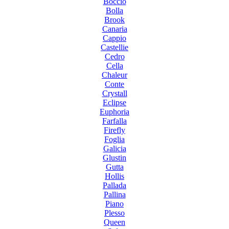
Boccio
Bolla
Brook
Canaria
Cappio
Castellie
Cedro
Cella
Chaleur
Conte
Crystall
Eclipse
Euphoria
Farfalla
Firefly
Foglia
Galicia
Glustin
Gutta
Hollis
Pallada
Pallina
Piano
Plesso
Queen