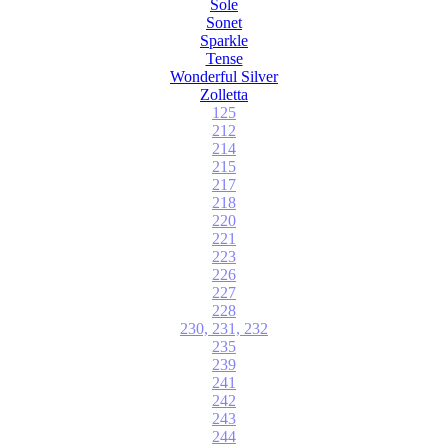
Sole
Sonet
Sparkle
Tense
Wonderful Silver
Zolletta
125
212
214
215
217
218
220
221
223
226
227
228
230, 231, 232
235
239
241
242
243
244