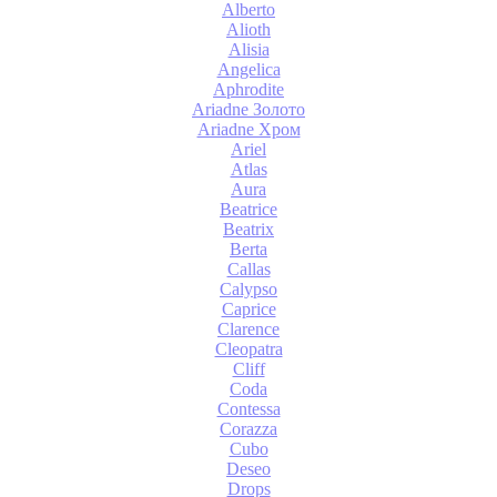
Alberto
Alioth
Alisia
Angelica
Aphrodite
Ariadne Золото
Ariadne Хром
Ariel
Atlas
Aura
Beatrice
Beatrix
Berta
Callas
Calypso
Caprice
Clarence
Cleopatra
Cliff
Coda
Contessa
Corazza
Cubo
Deseo
Drops