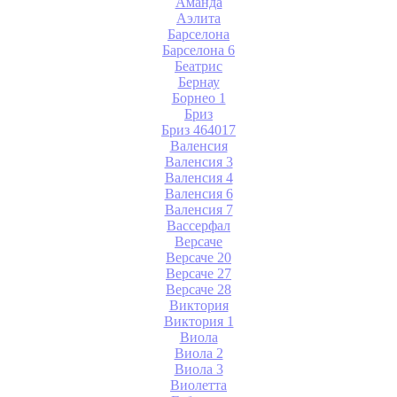
Аманда
Аэлита
Барселона
Барселона 6
Беатрис
Бернау
Борнео 1
Бриз
Бриз 464017
Валенсия
Валенсия 3
Валенсия 4
Валенсия 6
Валенсия 7
Вассерфал
Версаче
Версаче 20
Версаче 27
Версаче 28
Виктория
Виктория 1
Виола
Виола 2
Виола 3
Виолетта