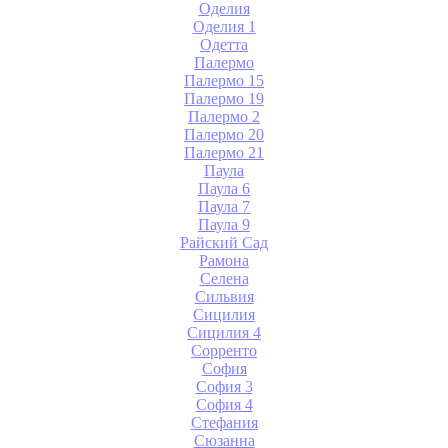
Оделия
Оделия 1
Одетта
Палермо
Палермо 15
Палермо 19
Палермо 2
Палермо 20
Палермо 21
Паула
Паула 6
Паула 7
Паула 9
Райский Сад
Рамона
Селена
Сильвия
Сицилия
Сицилия 4
Сорренто
София
София 3
София 4
Стефания
Сюзанна