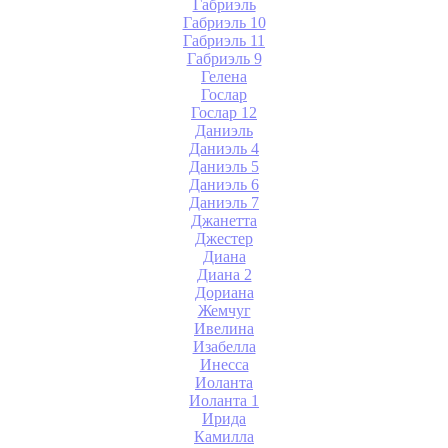
Габриэль
Габриэль 10
Габриэль 11
Габриэль 9
Гелена
Гослар
Гослар 12
Даниэль
Даниэль 4
Даниэль 5
Даниэль 6
Даниэль 7
Джанетта
Джестер
Диана
Диана 2
Дориана
Жемчуг
Ивелина
Изабелла
Инесса
Иоланта
Иоланта 1
Ирида
Камилла