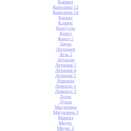
Кармен
Каролина 12
Каролина 14
Каскад
Кларис
Консуэло
Корсо
Корсо 2
Лаура
Легионер
Лель 2
Летиция
Летиция 3
Летиция 4
Летиция 5
Лоренцо
Лоренцо 1
Лоренцо 3
Лотос
Луиза
Магдалина
Магдалина 3
Маркиз
Мидос
Мидос 3