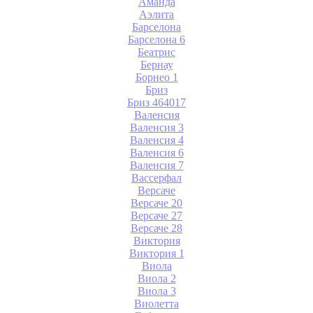
Аманда
Аэлита
Барселона
Барселона 6
Беатрис
Бернау
Борнео 1
Бриз
Бриз 464017
Валенсия
Валенсия 3
Валенсия 4
Валенсия 6
Валенсия 7
Вассерфал
Версаче
Версаче 20
Версаче 27
Версаче 28
Виктория
Виктория 1
Виола
Виола 2
Виола 3
Виолетта