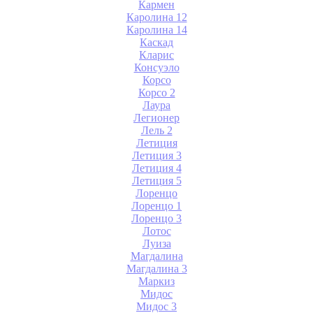
Кармен
Каролина 12
Каролина 14
Каскад
Кларис
Консуэло
Корсо
Корсо 2
Лаура
Легионер
Лель 2
Летиция
Летиция 3
Летиция 4
Летиция 5
Лоренцо
Лоренцо 1
Лоренцо 3
Лотос
Луиза
Магдалина
Магдалина 3
Маркиз
Мидос
Мидос 3