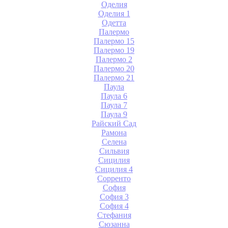
Оделия
Оделия 1
Одетта
Палермо
Палермо 15
Палермо 19
Палермо 2
Палермо 20
Палермо 21
Паула
Паула 6
Паула 7
Паула 9
Райский Сад
Рамона
Селена
Сильвия
Сицилия
Сицилия 4
Сорренто
София
София 3
София 4
Стефания
Сюзанна