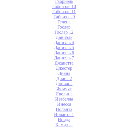
Габриэль
Габриэль 10
Габриэль 11
Габриэль 9
Гелена
Гослар
Гослар 12
Даниэль
Даниэль 4
Даниэль 5
Даниэль 6
Даниэль 7
Джанетта
Джестер
Диана
Диана 2
Дориана
Жемчуг
Ивелина
Изабелла
Инесса
Иоланта
Иоланта 1
Ирида
Камилла