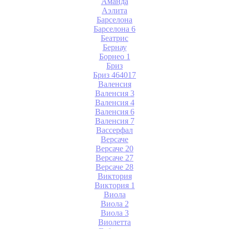
Аманда
Аэлита
Барселона
Барселона 6
Беатрис
Бернау
Борнео 1
Бриз
Бриз 464017
Валенсия
Валенсия 3
Валенсия 4
Валенсия 6
Валенсия 7
Вассерфал
Версаче
Версаче 20
Версаче 27
Версаче 28
Виктория
Виктория 1
Виола
Виола 2
Виола 3
Виолетта