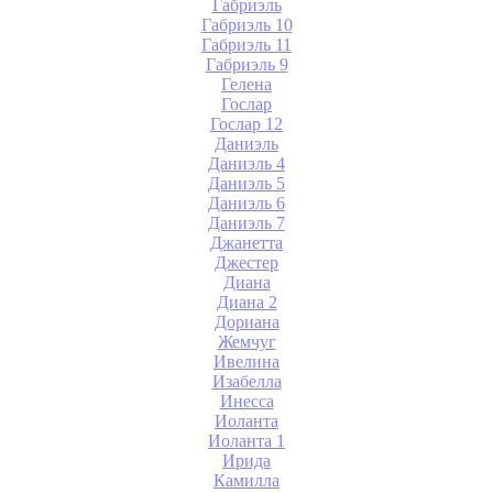
Габриэль
Габриэль 10
Габриэль 11
Габриэль 9
Гелена
Гослар
Гослар 12
Даниэль
Даниэль 4
Даниэль 5
Даниэль 6
Даниэль 7
Джанетта
Джестер
Диана
Диана 2
Дориана
Жемчуг
Ивелина
Изабелла
Инесса
Иоланта
Иоланта 1
Ирида
Камилла