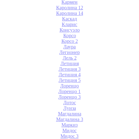
Кармен
Каролина 12
Каролина 14
Каскад
Кларис
Консуэло
Корсо
Корсо 2
Лаура
Легионер
Лель 2
Летиция
Летиция 3
Летиция 4
Летиция 5
Лоренцо
Лоренцо 1
Лоренцо 3
Лотос
Луиза
Магдалина
Магдалина 3
Маркиз
Мидос
Мидос 3