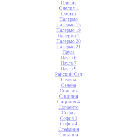
Оделия
Оделия 1
Одетта
Палермо
Палермо 15
Палермо 19
Палермо 2
Палермо 20
Палермо 21
Паула
Паула 6
Паула 7
Паула 9
Райский Сад
Рамона
Селена
Сильвия
Сицилия
Сицилия 4
Сорренто
София
София 3
София 4
Стефания
Сюзанна