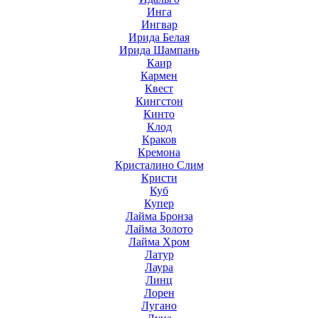
Инга
Ингвар
Ирида Белая
Ирида Шампань
Каир
Кармен
Квест
Кингстон
Кинто
Клод
Краков
Кремона
Кристалино Слим
Кристи
Куб
Купер
Лайма Бронза
Лайма Золото
Лайма Хром
Латур
Лаура
Линц
Лорен
Лугано