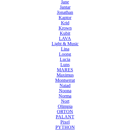
Jane
Jantar
Jonathan
Kaptor
Krid
Krown
Kubit
LAVA
Light & Music
Lina
Loong
Lucia
Luns
MARES
Maximus
Montserrat
Naiad
Noona
Norma
Nort
Olimpia
ORTON
PALANT
Pixel
PYTHON