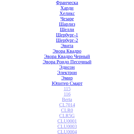
Франческа
Харди
Хеликс
Чезаре
Шарлиз
Шелли
Шербург-1
Шербург-2
Эвита
Эвора Квадро
Эвора Квадро Черный
Эвора Рондо Песочный
Эдисон
Электрон
Эмир
Юпитер Смарт
115
116
Berta
CL7014
CLR0
CLR5G
CLU0001
CLU0003
CLU0004