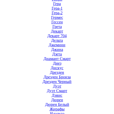
Гера
Гера-1
Гера-2
Гермес
Гессен
Грета
Декарт
Декарт 704
Дельта
Джемини
Джина
Дзета
Диамант Смарт
Диез
Дискус
Дрезден
Дрезден Бронза
Дрезден Черный
Дуэт
Дуэт Смарт
Дэвис
Дюрен
Дюрен Белый
Жирафы
Идальго