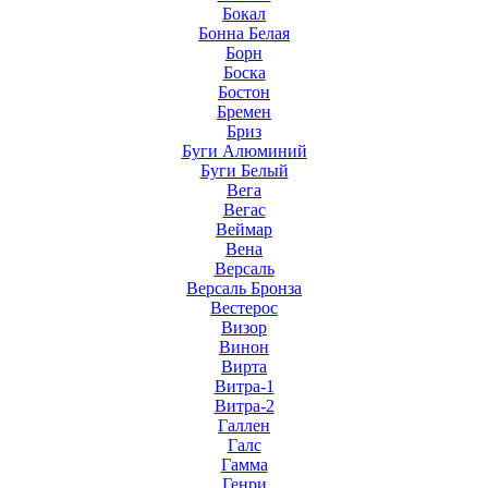
Бокал
Бонна Белая
Борн
Боска
Бостон
Бремен
Бриз
Буги Алюминий
Буги Белый
Вега
Вегас
Веймар
Вена
Версаль
Версаль Бронза
Вестерос
Визор
Винон
Вирта
Витра-1
Витра-2
Галлен
Галс
Гамма
Генри