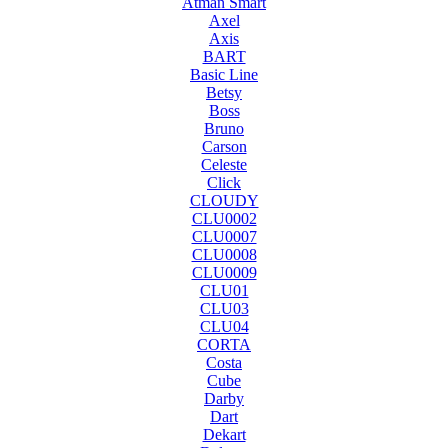
Atman Smart
Axel
Axis
BART
Basic Line
Betsy
Boss
Bruno
Carson
Celeste
Click
CLOUDY
CLU0002
CLU0007
CLU0008
CLU0009
CLU01
CLU03
CLU04
CORTA
Costa
Cube
Darby
Dart
Dekart