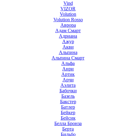
Vind
VIZOR
Volution
Volution Rosso
Аврора
Адам Смарт
Адриана
Ажур
Акви
Альпина
Альпина Смарт
Альфа
Анри
Артик
Арчи
Аэлита
Бабочки
Базель
Бакстер
Батлер
Бейкер
Бейсик
Белла Бронза
Берта
Бильбо