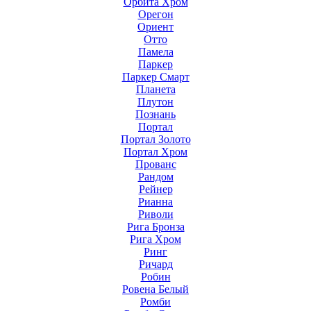
Орбита Хром
Орегон
Ориент
Отто
Памела
Паркер
Паркер Смарт
Планета
Плутон
Познань
Портал
Портал Золото
Портал Хром
Прованс
Рандом
Рейнер
Рианна
Риволи
Рига Бронза
Рига Хром
Ринг
Ричард
Робин
Ровена Белый
Ромби