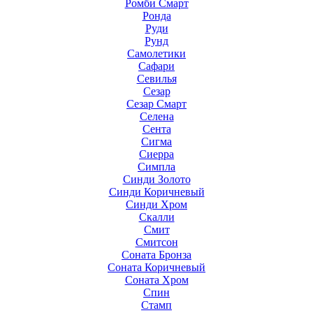
Ромби Смарт
Ронда
Руди
Рунд
Самолетики
Сафари
Севилья
Сезар
Сезар Смарт
Селена
Сента
Сигма
Сиерра
Симпла
Синди Золото
Синди Коричневый
Синди Хром
Скалли
Смит
Смитсон
Соната Бронза
Соната Коричневый
Соната Хром
Спин
Стамп