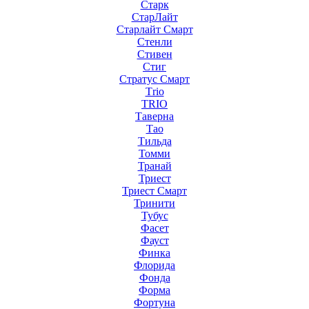
Старк
СтарЛайт
Старлайт Смарт
Стенли
Стивен
Стиг
Стратус Смарт
Тrio
ТRIO
Таверна
Тао
Тильда
Томми
Транай
Триест
Триест Смарт
Тринити
Тубус
Фасет
Фауст
Финка
Флорида
Фонда
Форма
Фортуна