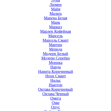
Луна
Люмен
Майя
Мальта
Марена Белая
Марк
Маркиз
Марлен Кофейная
Марсель
Марсель Смарт
Мартин
Мерида
Модерн Белый
Модерн Серебро
Моника
Нарда
Нарита Коричневый
Неон Смарт
Нильс
Ньютон
Октава Коричневый
Октава Черный
Омега
Оми
Опус