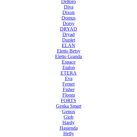
Deltoro
Diva
Dixon
Domus
Dorsy
DRYAD
Dryad
Duplet
ELAN
Eletto Betsy
Eletto Granda
Espace
Etalon
ETERA
Eva
Fernet
Fisher
Floom
FORTS
Genka Smart
Genox
Glob
Hardy
Hasienda
Helly