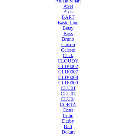
Atman Smart
Axel
Axis
BART
Basic Line
Betsy
Boss
Bruno
Carson
Celeste
Click
CLOUDY
CLU0002
CLU0007
CLU0008
CLU0009
CLU01
CLU03
CLU04
CORTA
Costa
Cube
Darby
Dart
Dekart