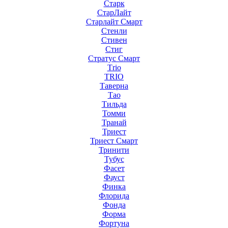
Старк
СтарЛайт
Старлайт Смарт
Стенли
Стивен
Стиг
Стратус Смарт
Тrio
ТRIO
Таверна
Тао
Тильда
Томми
Транай
Триест
Триест Смарт
Тринити
Тубус
Фасет
Фауст
Финка
Флорида
Фонда
Форма
Фортуна