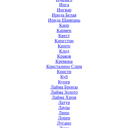
Инга
Ингвар
Ирида Белая
Ирида Шампань
Каир
Кармен
Квест
Кингстон
Кинто
Клод
Краков
Кремона
Кристалино Слим
Кристи
Куб
Купер
Лайма Бронза
Лайма Золото
Лайма Хром
Латур
Лаура
Линц
Лорен
Лугано