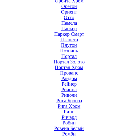
Орбита Хром
Орегон
Ориент
Отто
Памела
Паркер
Паркер Смарт
Планета
Плутон
Познань
Портал
Портал Золото
Портал Хром
Прованс
Рандом
Рейнер
Рианна
Риволи
Рига Бронза
Рига Хром
Ринг
Ричард
Робин
Ровена Белый
Ромби