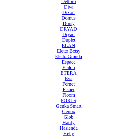
Deltoro
Diva
Dixon
Domus
Dorsy
DRYAD
Dryad
Duplet
ELAN
Eletto Betsy
Eletto Granda
Espace
Etalon
ETERA
Eva
Fernet
Fisher
Floom
FORTS
Genka Smart
Genox
Glob
Hardy
Hasienda
Helly