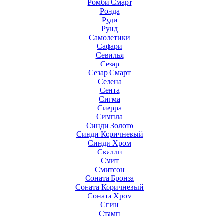
Ромби Смарт
Ронда
Руди
Рунд
Самолетики
Сафари
Севилья
Сезар
Сезар Смарт
Селена
Сента
Сигма
Сиерра
Симпла
Синди Золото
Синди Коричневый
Синди Хром
Скалли
Смит
Смитсон
Соната Бронза
Соната Коричневый
Соната Хром
Спин
Стамп