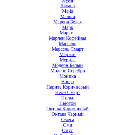
Луна
Люмен
Майя
Мальта
Марена Белая
Марк
Маркиз
Марлен Кофейная
Марсель
Марсель Смарт
Мартин
Мерида
Модерн Белый
Модерн Серебро
Моника
Нарда
Нарита Коричневый
Неон Смарт
Нильс
Ньютон
Октава Коричневый
Октава Черный
Омега
Оми
Опус