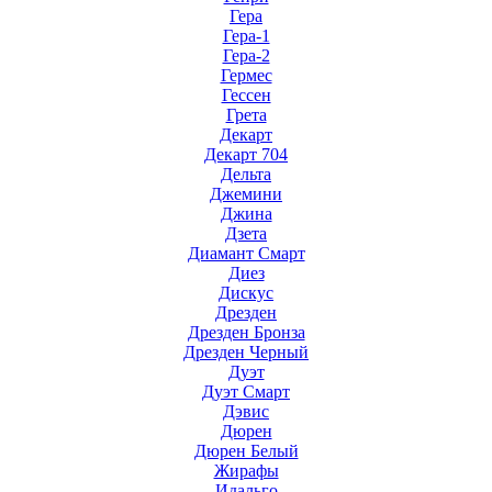
Гера
Гера-1
Гера-2
Гермес
Гессен
Грета
Декарт
Декарт 704
Дельта
Джемини
Джина
Дзета
Диамант Смарт
Диез
Дискус
Дрезден
Дрезден Бронза
Дрезден Черный
Дуэт
Дуэт Смарт
Дэвис
Дюрен
Дюрен Белый
Жирафы
Идальго