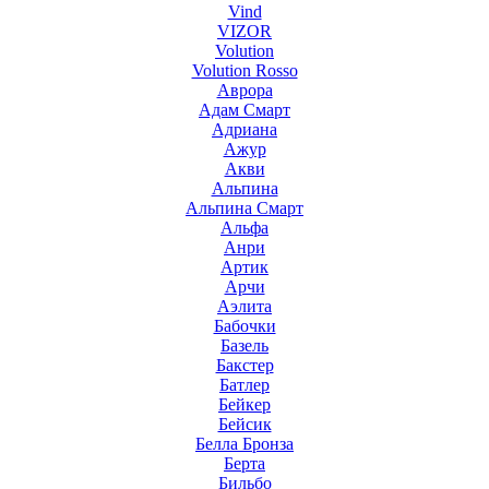
Vind
VIZOR
Volution
Volution Rosso
Аврора
Адам Смарт
Адриана
Ажур
Акви
Альпина
Альпина Смарт
Альфа
Анри
Артик
Арчи
Аэлита
Бабочки
Базель
Бакстер
Батлер
Бейкер
Бейсик
Белла Бронза
Берта
Бильбо