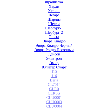
Франческа
Харди
Хеликс
Чезаре
Шарлиз
Шелли
Шербург-1
Шербург-2
Эвита
Эвора Квадро
Эвора Квадро Черный
Эвора Рондо Песочный
Эдисон
Электрон
Эмир
Юпитер Смарт
115
116
Berta
CL7014
CLR0
CLR5G
CLU0001
CLU0003
CLU0004