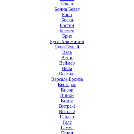
Бокал
Бонна Белая
Борн
Боска
Бостон
Бремен
Бриз
Буги Алюминий
Буги Белый
Вега
Вегас
Веймар
Вена
Версаль
Версаль Бронза
Вестерос
Визор
Винон
Вирта
Витра-1
Витра-2
Галлен
Галс
Гамма
Генри