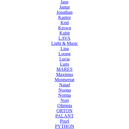
Jane
Jantar
Jonathan
Kaptor
Krid
Krown
Kubit
LAVA
Light & Music
Lina
Loong
Lucia
Luns
MARES
Maximus
Montserrat
Naiad
Noona
Norma
Nort
Olimpia
ORTON
PALANT
Pixel
PYTHON