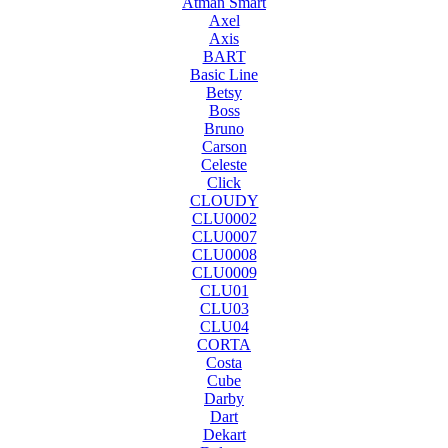
Atman Smart
Axel
Axis
BART
Basic Line
Betsy
Boss
Bruno
Carson
Celeste
Click
CLOUDY
CLU0002
CLU0007
CLU0008
CLU0009
CLU01
CLU03
CLU04
CORTA
Costa
Cube
Darby
Dart
Dekart