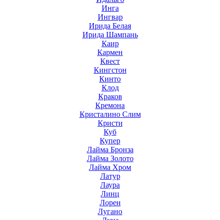
Инга
Ингвар
Ирида Белая
Ирида Шампань
Каир
Кармен
Квест
Кингстон
Кинто
Клод
Краков
Кремона
Кристалино Слим
Кристи
Куб
Купер
Лайма Бронза
Лайма Золото
Лайма Хром
Латур
Лаура
Линц
Лорен
Лугано