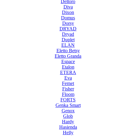
Deltoro
Diva
Dixon
Domus
Dorsy
DRYAD
Dryad
Duplet
ELAN
Eletto Betsy
Eletto Granda
Espace
Etalon
ETERA
Eva
Fernet
Fisher
Floom
FORTS
Genka Smart
Genox
Glob
Hardy
Hasienda
Helly