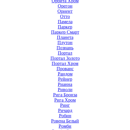
Орбита Хром
Орегон
Ориент
Отто
Памела
Паркер
Паркер Смарт
Планета
Плутон
Познань
Портал
Портал Золото
Портал Хром
Прованс
Рандом
Рейнер
Рианна
Риволи
Рига Бронза
Рига Хром
Ринг
Ричард
Робин
Ровена Белый
Ромби