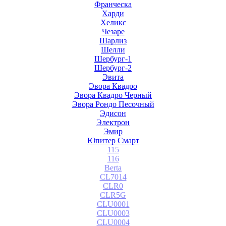
Франческа
Харди
Хеликс
Чезаре
Шарлиз
Шелли
Шербург-1
Шербург-2
Эвита
Эвора Квадро
Эвора Квадро Черный
Эвора Рондо Песочный
Эдисон
Электрон
Эмир
Юпитер Смарт
115
116
Berta
CL7014
CLR0
CLR5G
CLU0001
CLU0003
CLU0004