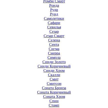
Ромби Смарт
Ронда
Руди
Рунд
Самолетики
Сафари
Севилья
Сезар
Сезар Смарт
Селена
Сента
Сигма
Сиерра
Симпла
Синди Золото
Синди Коричневый
Синди Хром
Скалли
Смит
Смитсон
Соната Бронза
Соната Коричневый
Соната Хром
Спин
Стамп