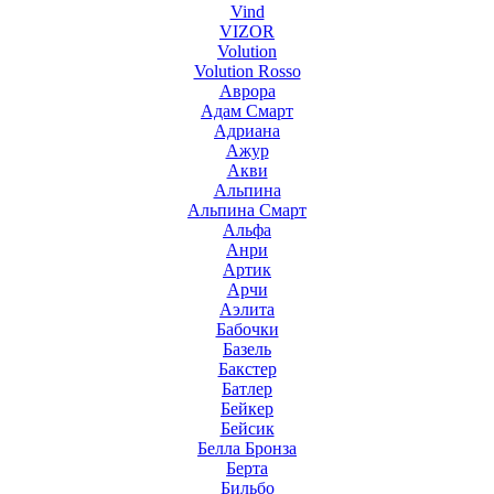
Vind
VIZOR
Volution
Volution Rosso
Аврора
Адам Смарт
Адриана
Ажур
Акви
Альпина
Альпина Смарт
Альфа
Анри
Артик
Арчи
Аэлита
Бабочки
Базель
Бакстер
Батлер
Бейкер
Бейсик
Белла Бронза
Берта
Бильбо