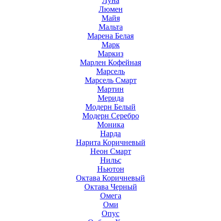
Луна
Люмен
Майя
Мальта
Марена Белая
Марк
Маркиз
Марлен Кофейная
Марсель
Марсель Смарт
Мартин
Мерида
Модерн Белый
Модерн Серебро
Моника
Нарда
Нарита Коричневый
Неон Смарт
Нильс
Ньютон
Октава Коричневый
Октава Черный
Омега
Оми
Опус