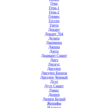
Гера
Гера-1
Гера-2
Гермес
Гессен
Грета
Декарт
Декарт 704
Дельта
Джемини
Джина
Дзета
Диамант Смарт
Диез
Дискус
Дрезден
Дрезден Бронза
Дрезден Черный
Дуэт
Дуэт Смарт
Дэвис
Дюрен
Дюрен Белый
Жирафы
Идальго