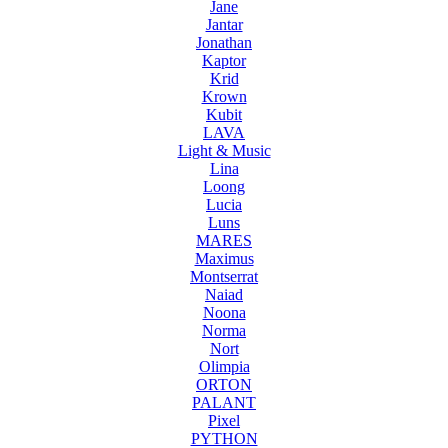
Jane
Jantar
Jonathan
Kaptor
Krid
Krown
Kubit
LAVA
Light & Music
Lina
Loong
Lucia
Luns
MARES
Maximus
Montserrat
Naiad
Noona
Norma
Nort
Olimpia
ORTON
PALANT
Pixel
PYTHON