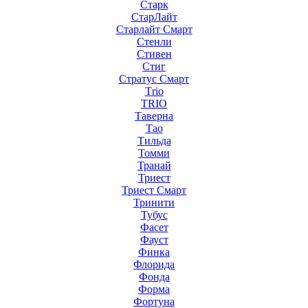
Старк
СтарЛайт
Старлайт Смарт
Стенли
Стивен
Стиг
Стратус Смарт
Тrio
ТRIO
Таверна
Тао
Тильда
Томми
Транай
Триест
Триест Смарт
Тринити
Тубус
Фасет
Фауст
Финка
Флорида
Фонда
Форма
Фортуна