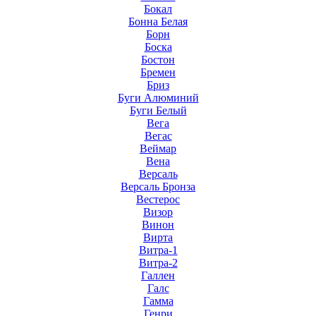
Бокал
Бонна Белая
Борн
Боска
Бостон
Бремен
Бриз
Буги Алюминий
Буги Белый
Вега
Вегас
Веймар
Вена
Версаль
Версаль Бронза
Вестерос
Визор
Винон
Вирта
Витра-1
Витра-2
Галлен
Галс
Гамма
Генри