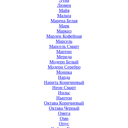
Луна
Люмен
Майя
Мальта
Марена Белая
Марк
Маркиз
Марлен Кофейная
Марсель
Марсель Смарт
Мартин
Мерида
Модерн Белый
Модерн Серебро
Моника
Нарда
Нарита Коричневый
Неон Смарт
Нильс
Ньютон
Октава Коричневый
Октава Черный
Омега
Оми
Опус