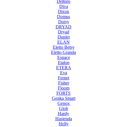
Deltoro
Diva
Dixon
Domus
Dorsy
DRYAD
Dryad
Duplet
ELAN
Eletto Betsy
Eletto Granda
Espace
Etalon
ETERA
Eva
Fernet
Fisher
Floom
FORTS
Genka Smart
Genox
Glob
Hardy
Hasienda
Helly