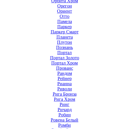
Орбита Хром
Орегон
Ориент
Отто
Памела
Паркер
Паркер Смарт
Планета
Плутон
Познань
Портал
Портал Золото
Портал Хром
Прованс
Рандом
Рейнер
Рианна
Риволи
Рига Бронза
Рига Хром
Ринг
Ричард
Робин
Ровена Белый
Ромби