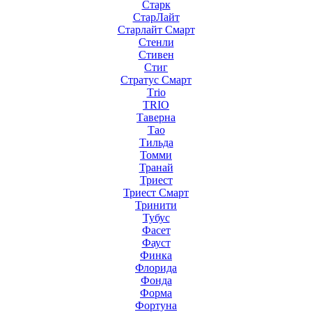
Старк
СтарЛайт
Старлайт Смарт
Стенли
Стивен
Стиг
Стратус Смарт
Тrio
ТRIO
Таверна
Тао
Тильда
Томми
Транай
Триест
Триест Смарт
Тринити
Тубус
Фасет
Фауст
Финка
Флорида
Фонда
Форма
Фортуна