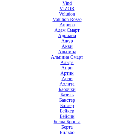
Vind
VIZOR
Volution
Volution Rosso
Аврора
Адам Смарт
Адриана
Ажур
Акви
Альпина
Альпина Смарт
Альфа
Анри
Артик
Арчи
Аэлита
Бабочки
Базель
Бакстер
Батлер
Бейкер
Бейсик
Белла Бронза
Берта
Бильбо