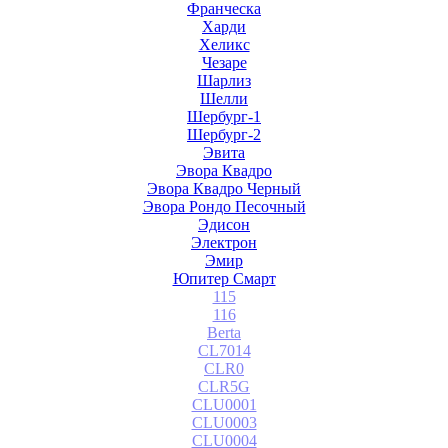
Франческа
Харди
Хеликс
Чезаре
Шарлиз
Шелли
Шербург-1
Шербург-2
Эвита
Эвора Квадро
Эвора Квадро Черный
Эвора Рондо Песочный
Эдисон
Электрон
Эмир
Юпитер Смарт
115
116
Berta
CL7014
CLR0
CLR5G
CLU0001
CLU0003
CLU0004