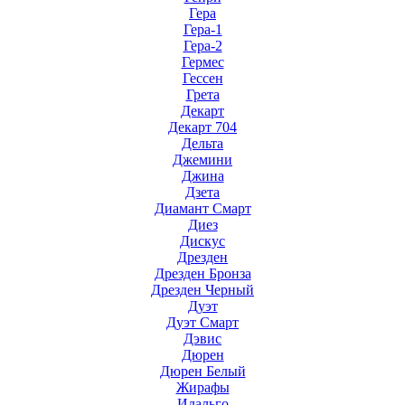
Гера
Гера-1
Гера-2
Гермес
Гессен
Грета
Декарт
Декарт 704
Дельта
Джемини
Джина
Дзета
Диамант Смарт
Диез
Дискус
Дрезден
Дрезден Бронза
Дрезден Черный
Дуэт
Дуэт Смарт
Дэвис
Дюрен
Дюрен Белый
Жирафы
Идальго