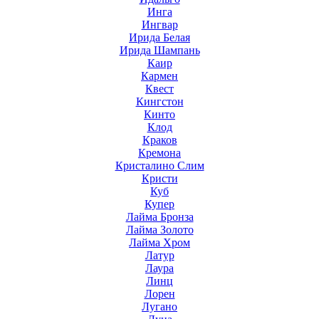
Инга
Ингвар
Ирида Белая
Ирида Шампань
Каир
Кармен
Квест
Кингстон
Кинто
Клод
Краков
Кремона
Кристалино Слим
Кристи
Куб
Купер
Лайма Бронза
Лайма Золото
Лайма Хром
Латур
Лаура
Линц
Лорен
Лугано