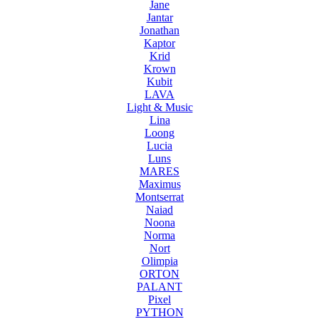
Jane
Jantar
Jonathan
Kaptor
Krid
Krown
Kubit
LAVA
Light & Music
Lina
Loong
Lucia
Luns
MARES
Maximus
Montserrat
Naiad
Noona
Norma
Nort
Olimpia
ORTON
PALANT
Pixel
PYTHON