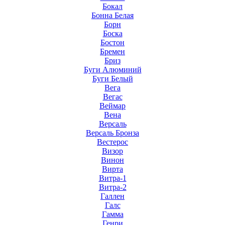
Бокал
Бонна Белая
Борн
Боска
Бостон
Бремен
Бриз
Буги Алюминий
Буги Белый
Вега
Вегас
Веймар
Вена
Версаль
Версаль Бронза
Вестерос
Визор
Винон
Вирта
Витра-1
Витра-2
Галлен
Галс
Гамма
Генри