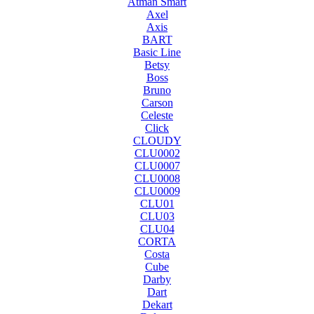
Atman Smart
Axel
Axis
BART
Basic Line
Betsy
Boss
Bruno
Carson
Celeste
Click
CLOUDY
CLU0002
CLU0007
CLU0008
CLU0009
CLU01
CLU03
CLU04
CORTA
Costa
Cube
Darby
Dart
Dekart