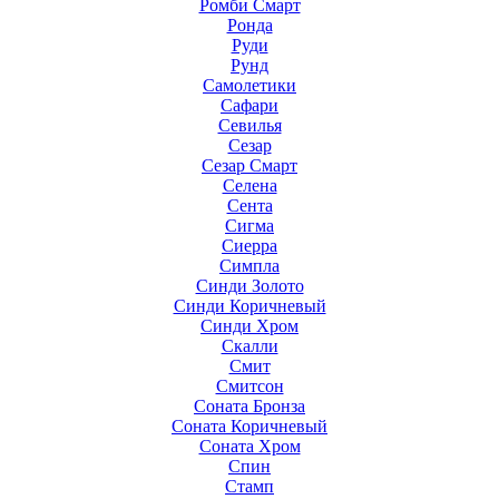
Ромби Смарт
Ронда
Руди
Рунд
Самолетики
Сафари
Севилья
Сезар
Сезар Смарт
Селена
Сента
Сигма
Сиерра
Симпла
Синди Золото
Синди Коричневый
Синди Хром
Скалли
Смит
Смитсон
Соната Бронза
Соната Коричневый
Соната Хром
Спин
Стамп