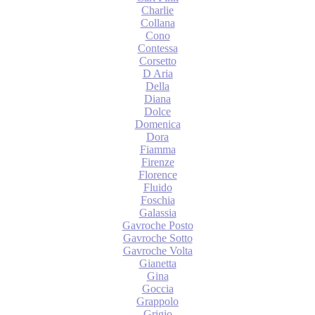
Charlie
Collana
Cono
Contessa
Corsetto
D Aria
Della
Diana
Dolce
Domenica
Dora
Fiamma
Firenze
Florence
Fluido
Foschia
Galassia
Gavroche Posto
Gavroche Sotto
Gavroche Volta
Gianetta
Gina
Goccia
Grappolo
Grigio