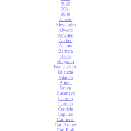
9980
9981
9988
Albedo
Alessandro
Alveare
Amadeo
Archeo
Atlanta
Barbara
Beata
Bergamo
Bianca-Nero
Bilancia
Bilanka
Botein
Brava
Bucaneve
Cabrera
Camilla
Candela
Capillari
Capriccio
Carl Amber
Carl Pink