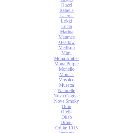
Hazel
Isabella
Laterna
Lokki
Lucia
Marina
Maumee
Meadow
Medison
Mimi
Mona Amber
Mona Purple
Monello
Monica
Mosaico
Musetta
Naturelle
Nova Cognac
Nova Smoky
Odin
Ofelia
Okab
Orbite
Orbite 1015