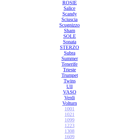
ROSIE
Salice
Scandy
Sciuscia
Scugnizzo
Sham
SOLE
Sonata
STERZO
Subra
Summer
Tenerife
Trieste
Trumpet
Twins
Ull
VASO
Verdi
Volturn
1001
1021
1099
1223
1308
1609