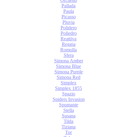
Orchetto
Pallada
Paula
Picasso
Pluvia
Polidero
Poliedro
Reattiva
Reggia
Romolla
Sfera
Simona Amber
Simona Blue
Simona Purple
Simona Red
Simplex
Simplex 1855
Spazio
Spiders Invasion
Spumante
Stella
Susana
Tilda
Tiziana
Tor