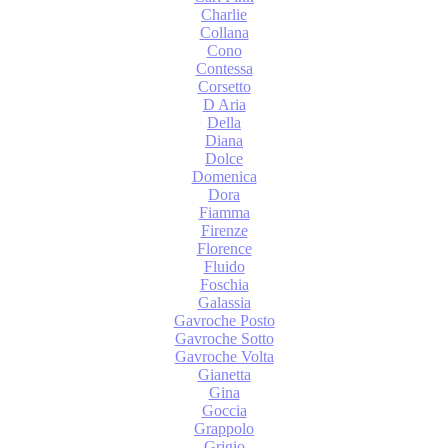
Charlie
Collana
Cono
Contessa
Corsetto
D Aria
Della
Diana
Dolce
Domenica
Dora
Fiamma
Firenze
Florence
Fluido
Foschia
Galassia
Gavroche Posto
Gavroche Sotto
Gavroche Volta
Gianetta
Gina
Goccia
Grappolo
Grigio