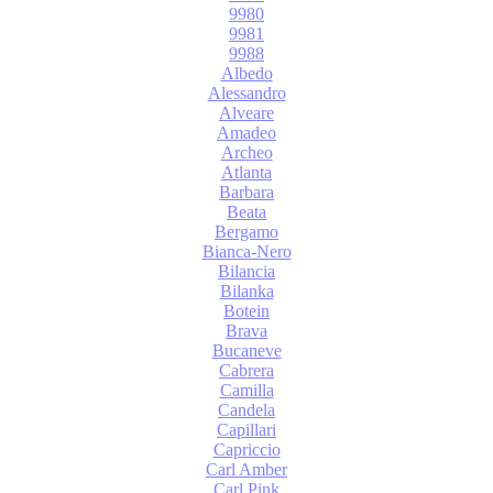
9980
9981
9988
Albedo
Alessandro
Alveare
Amadeo
Archeo
Atlanta
Barbara
Beata
Bergamo
Bianca-Nero
Bilancia
Bilanka
Botein
Brava
Bucaneve
Cabrera
Camilla
Candela
Capillari
Capriccio
Carl Amber
Carl Pink