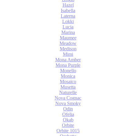
Hazel
Isabella
Laterna
Lokki
Lucia
Marina
Maumee
Meadow
Medison
Mimi
Mona Amber
Mona Purple
Monello
Monica
Mosaico
Musetta
Naturelle
Nova Cognac
Nova Smoky
Odin
Ofelia
Okab
Orbite
Orbite 1015