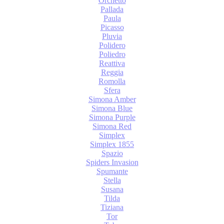
Orchetto
Pallada
Paula
Picasso
Pluvia
Polidero
Poliedro
Reattiva
Reggia
Romolla
Sfera
Simona Amber
Simona Blue
Simona Purple
Simona Red
Simplex
Simplex 1855
Spazio
Spiders Invasion
Spumante
Stella
Susana
Tilda
Tiziana
Tor