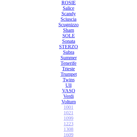
ROSIE
Salice
Scandy
Sciuscia
Scugnizzo
Sham
SOLE
Sonata
STERZO
Subra
Summer
Tenerife
Trieste
Trumpet
Twins
Ull
VASO
Verdi
Volturn
1001
1021
1099
1223
1308
1609