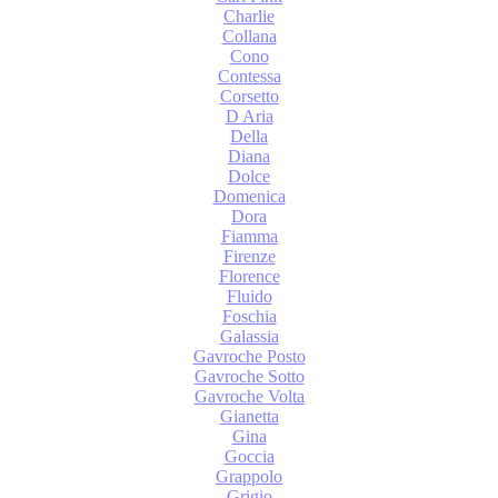
Charlie
Collana
Cono
Contessa
Corsetto
D Aria
Della
Diana
Dolce
Domenica
Dora
Fiamma
Firenze
Florence
Fluido
Foschia
Galassia
Gavroche Posto
Gavroche Sotto
Gavroche Volta
Gianetta
Gina
Goccia
Grappolo
Grigio