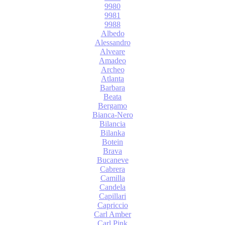
9980
9981
9988
Albedo
Alessandro
Alveare
Amadeo
Archeo
Atlanta
Barbara
Beata
Bergamo
Bianca-Nero
Bilancia
Bilanka
Botein
Brava
Bucaneve
Cabrera
Camilla
Candela
Capillari
Capriccio
Carl Amber
Carl Pink