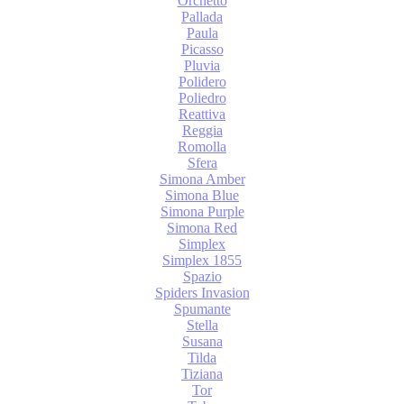
Orchetto
Pallada
Paula
Picasso
Pluvia
Polidero
Poliedro
Reattiva
Reggia
Romolla
Sfera
Simona Amber
Simona Blue
Simona Purple
Simona Red
Simplex
Simplex 1855
Spazio
Spiders Invasion
Spumante
Stella
Susana
Tilda
Tiziana
Tor