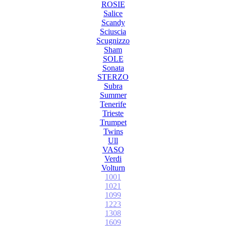
ROSIE
Salice
Scandy
Sciuscia
Scugnizzo
Sham
SOLE
Sonata
STERZO
Subra
Summer
Tenerife
Trieste
Trumpet
Twins
Ull
VASO
Verdi
Volturn
1001
1021
1099
1223
1308
1609