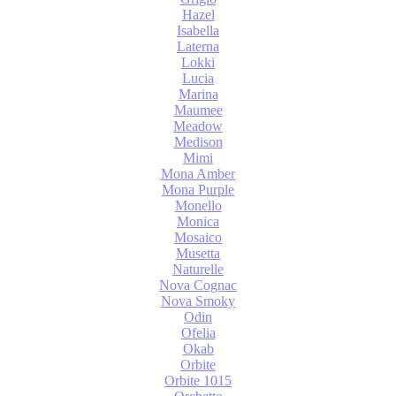
Hazel
Isabella
Laterna
Lokki
Lucia
Marina
Maumee
Meadow
Medison
Mimi
Mona Amber
Mona Purple
Monello
Monica
Mosaico
Musetta
Naturelle
Nova Cognac
Nova Smoky
Odin
Ofelia
Okab
Orbite
Orbite 1015