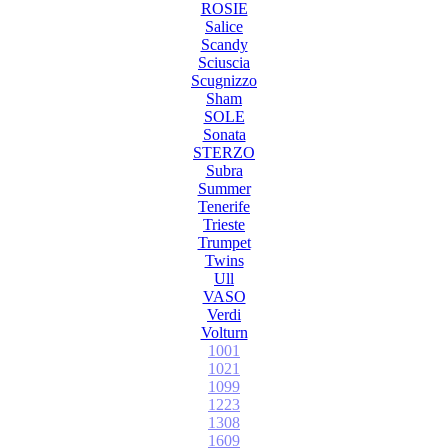
ROSIE
Salice
Scandy
Sciuscia
Scugnizzo
Sham
SOLE
Sonata
STERZO
Subra
Summer
Tenerife
Trieste
Trumpet
Twins
Ull
VASO
Verdi
Volturn
1001
1021
1099
1223
1308
1609