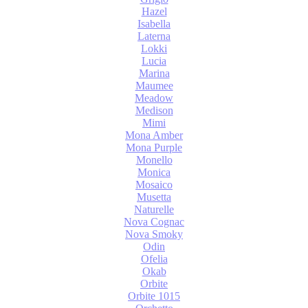
Hazel
Isabella
Laterna
Lokki
Lucia
Marina
Maumee
Meadow
Medison
Mimi
Mona Amber
Mona Purple
Monello
Monica
Mosaico
Musetta
Naturelle
Nova Cognac
Nova Smoky
Odin
Ofelia
Okab
Orbite
Orbite 1015