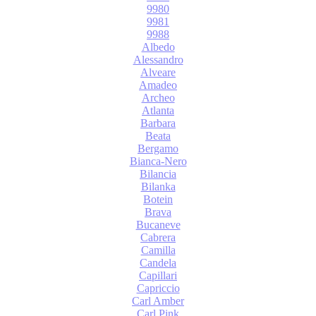
9980
9981
9988
Albedo
Alessandro
Alveare
Amadeo
Archeo
Atlanta
Barbara
Beata
Bergamo
Bianca-Nero
Bilancia
Bilanka
Botein
Brava
Bucaneve
Cabrera
Camilla
Candela
Capillari
Capriccio
Carl Amber
Carl Pink