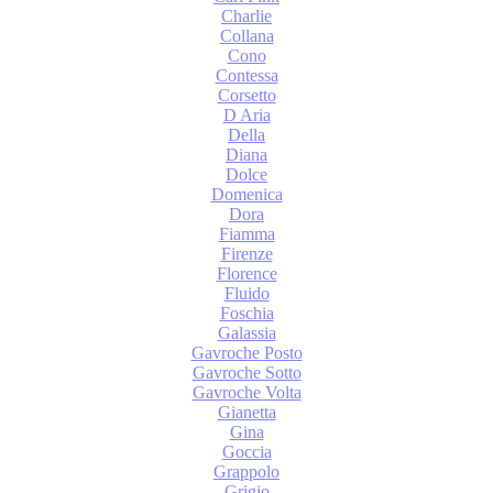
Charlie
Collana
Cono
Contessa
Corsetto
D Aria
Della
Diana
Dolce
Domenica
Dora
Fiamma
Firenze
Florence
Fluido
Foschia
Galassia
Gavroche Posto
Gavroche Sotto
Gavroche Volta
Gianetta
Gina
Goccia
Grappolo
Grigio