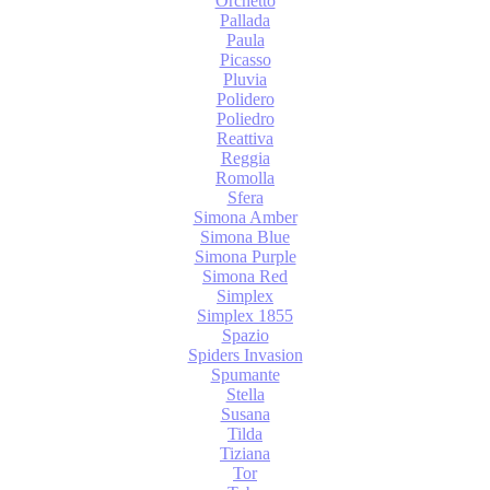
Orchetto
Pallada
Paula
Picasso
Pluvia
Polidero
Poliedro
Reattiva
Reggia
Romolla
Sfera
Simona Amber
Simona Blue
Simona Purple
Simona Red
Simplex
Simplex 1855
Spazio
Spiders Invasion
Spumante
Stella
Susana
Tilda
Tiziana
Tor