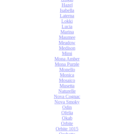
Hazel
Isabella
Laterna
Lokki
Lucia
Marina
Maumee
Meadow
Medison
Mimi
Mona Amber
Mona Purple
Monello
Monica
Mosaico
Musetta
Naturelle
Nova Cognac
Nova Smoky
Odin
Ofelia
Okab
Orbite
Orbite 1015