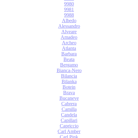
9980
9981
9988
Albedo
Alessandro
Alveare
Amadeo
Archeo
Atlanta
Barbara
Beata
Bergamo
Bianca-Nero
Bilancia
Bilanka
Botein
Brava
Bucaneve
Cabrera
Camilla
Candela
Capillari
Capriccio
Carl Amber
Carl Pink