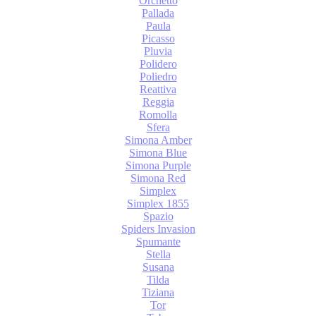
Orchetto
Pallada
Paula
Picasso
Pluvia
Polidero
Poliedro
Reattiva
Reggia
Romolla
Sfera
Simona Amber
Simona Blue
Simona Purple
Simona Red
Simplex
Simplex 1855
Spazio
Spiders Invasion
Spumante
Stella
Susana
Tilda
Tiziana
Tor