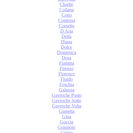
Charlie
Collana
Cono
Contessa
Corsetto
D Aria
Della
Diana
Dolce
Domenica
Dora
Fiamma
Firenze
Florence
Fluido
Foschia
Galassia
Gavroche Posto
Gavroche Sotto
Gavroche Volta
Gianetta
Gina
Goccia
Grappolo
Grigio