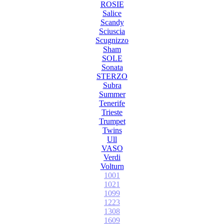
ROSIE
Salice
Scandy
Sciuscia
Scugnizzo
Sham
SOLE
Sonata
STERZO
Subra
Summer
Tenerife
Trieste
Trumpet
Twins
Ull
VASO
Verdi
Volturn
1001
1021
1099
1223
1308
1609