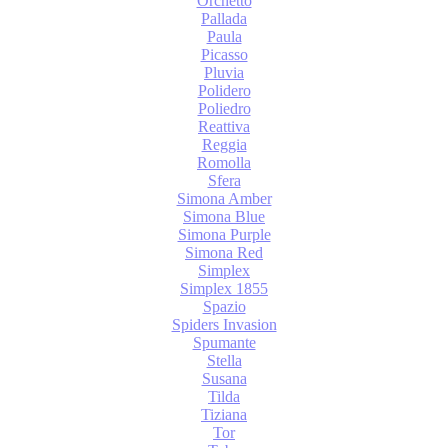
Orchetto
Pallada
Paula
Picasso
Pluvia
Polidero
Poliedro
Reattiva
Reggia
Romolla
Sfera
Simona Amber
Simona Blue
Simona Purple
Simona Red
Simplex
Simplex 1855
Spazio
Spiders Invasion
Spumante
Stella
Susana
Tilda
Tiziana
Tor