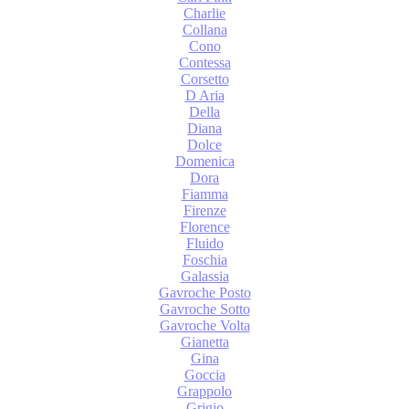
Charlie
Collana
Cono
Contessa
Corsetto
D Aria
Della
Diana
Dolce
Domenica
Dora
Fiamma
Firenze
Florence
Fluido
Foschia
Galassia
Gavroche Posto
Gavroche Sotto
Gavroche Volta
Gianetta
Gina
Goccia
Grappolo
Grigio