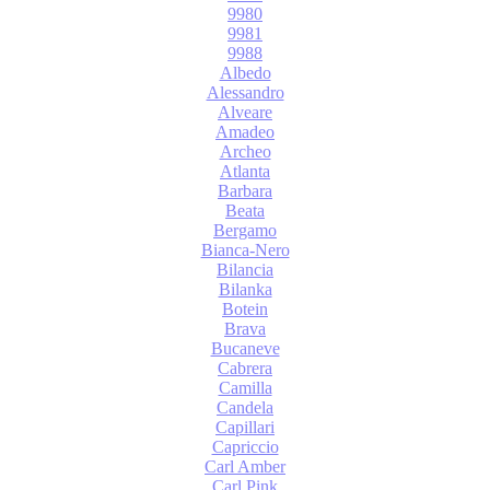
9980
9981
9988
Albedo
Alessandro
Alveare
Amadeo
Archeo
Atlanta
Barbara
Beata
Bergamo
Bianca-Nero
Bilancia
Bilanka
Botein
Brava
Bucaneve
Cabrera
Camilla
Candela
Capillari
Capriccio
Carl Amber
Carl Pink