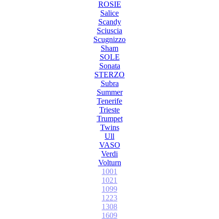
ROSIE
Salice
Scandy
Sciuscia
Scugnizzo
Sham
SOLE
Sonata
STERZO
Subra
Summer
Tenerife
Trieste
Trumpet
Twins
Ull
VASO
Verdi
Volturn
1001
1021
1099
1223
1308
1609