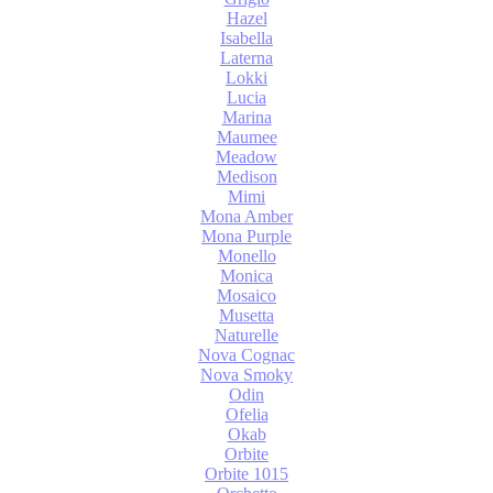
Hazel
Isabella
Laterna
Lokki
Lucia
Marina
Maumee
Meadow
Medison
Mimi
Mona Amber
Mona Purple
Monello
Monica
Mosaico
Musetta
Naturelle
Nova Cognac
Nova Smoky
Odin
Ofelia
Okab
Orbite
Orbite 1015