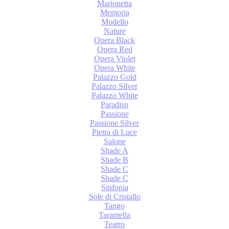
Marionetta
Memoria
Modello
Nature
Opera Black
Opera Red
Opera Violet
Opera White
Palazzo Gold
Palazzo Silver
Palazzo White
Paradiso
Passione
Passione Silver
Pietra di Luce
Salone
Shade A
Shade B
Shade C
Shade С
Sinfonia
Sole di Cristallo
Tango
Tarantella
Teatro