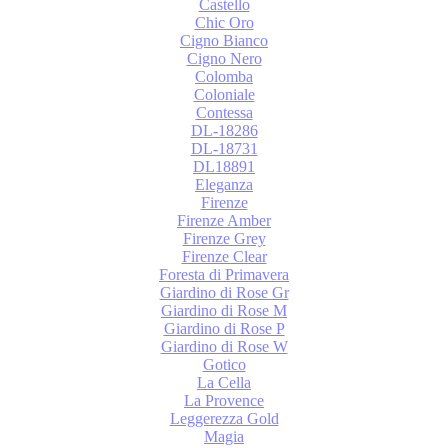
Castello
Chic Oro
Cigno Bianco
Cigno Nero
Colomba
Coloniale
Contessa
DL-18286
DL-18731
DL18891
Eleganza
Firenze
Firenze Amber
Firenze Grey
Firenze Сlear
Foresta di Primavera
Giardino di Rose Gr
Giardino di Rose M
Giardino di Rose P
Giardino di Rose W
Gotico
La Cella
La Provence
Leggerezza Gold
Magia