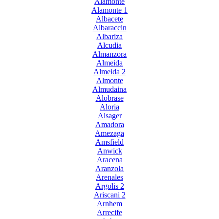
Alamonte
Alamonte 1
Albacete
Albaraccin
Albariza
Alcudia
Almanzora
Almeida
Almeida 2
Almonte
Almudaina
Alobrase
Aloria
Alsager
Amadora
Amezaga
Amsfield
Anwick
Aracena
Aranzola
Arenales
Argolis 2
Ariscani 2
Arnhem
Arrecife