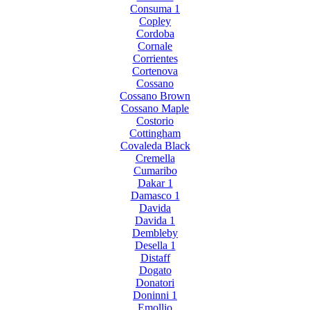
Consuma 1
Copley
Cordoba
Cornale
Corrientes
Cortenova
Cossano
Cossano Brown
Cossano Maple
Costorio
Cottingham
Covaleda Black
Cremella
Cumaribo
Dakar 1
Damasco 1
Davida
Davida 1
Dembleby
Desella 1
Distaff
Dogato
Donatori
Doninni 1
Emollio