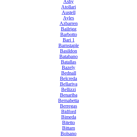
Asby
Atollari
Austell
Ayles
Azbarren
Bailrigg
Barbotto
Bari 1
Barnstaple
Basildon
Batabano
Batallas
Bazely
Bednall
Belcreda
Bellariva
Bellizzi
Benariba
Bernabetta
Berregas
Bidford
Bimeda
Bitetto
Bittam
Bolsano