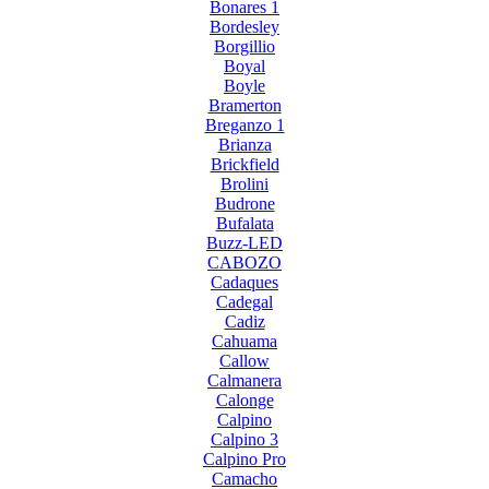
Bonares 1
Bordesley
Borgillio
Boyal
Boyle
Bramerton
Breganzo 1
Brianza
Brickfield
Brolini
Budrone
Bufalata
Buzz-LED
CABOZO
Cadaques
Cadegal
Cadiz
Cahuama
Callow
Calmanera
Calonge
Calpino
Calpino 3
Calpino Pro
Camacho