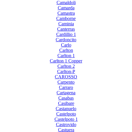
Camaldoli
Camarda
Camastra
Camborne
Caminia
Canterras
Cardillio 1
Cardoncito
Carlo
Carlton
Carlton 1
Carlton 1 Copper
Carlton 2
Carlton-P
CAROSSO
Carpento
Carraro
Cartagena
Casabas
Casibare
Castanuelo
Castelpoto
Castelpoto 1
Castrovido
Castuera