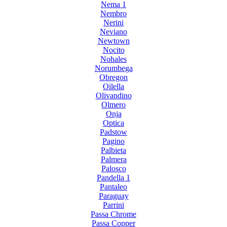
Nema 1
Nembro
Nerini
Neviano
Newtown
Nocito
Nohales
Norumbega
Obregon
Oilella
Olivandino
Olmero
Onja
Optica
Padstow
Pagino
Palbieta
Palmera
Palosco
Pandella 1
Pantaleo
Paraguay
Parrini
Passa Chrome
Passa Copper