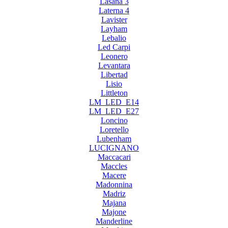
Lasana 3
Laterna 4
Lavister
Layham
Lebalio
Led Carpi
Leonero
Levantara
Libertad
Lisio
Littleton
LM_LED_E14
LM_LED_E27
Loncino
Loretello
Lubenham
LUCIGNANO
Maccacari
Maccles
Macere
Madonnina
Madriz
Majana
Majone
Manderline