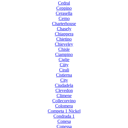
Cedral
Ceppino
Cerasella
Cerno
Charterhouse
Chasely
Chiappera
Chietino
Chieveley
Chisle
Ciampino
Ciglie
Ciity
Cirali
Cistierna
City
Ciudadela
Clevedon
Climene
Collecorvino
Colomera
Competa 1 Nickel
Condrada 1
Conesa
Conessa