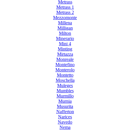
Metrass
Metrass 1
Metrass 2
Mezzomonte
Millena
Milligan
Milton
Minerario
Mini 4
Minting
Mirtazza
Monreale
Montefino
Monterolo
Montetto
Moschella
Muleges
Mumbles
Murmillo
Murnia
Musurita
Nafferton
Narices
Navedo
Nema