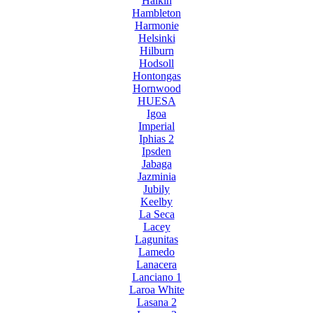
Halkin
Hambleton
Harmonie
Helsinki
Hilburn
Hodsoll
Hontongas
Hornwood
HUESA
Igoa
Imperial
Iphias 2
Ipsden
Jabaga
Jazminia
Jubily
Keelby
La Seca
Lacey
Lagunitas
Lamedo
Lanacera
Lanciano 1
Laroa White
Lasana 2