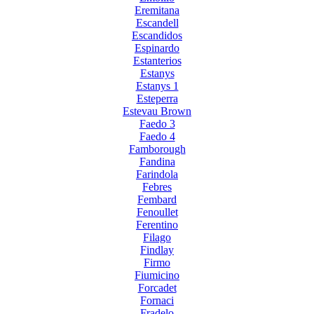
Eremitana
Escandell
Escandidos
Espinardo
Estanterios
Estanys
Estanys 1
Esteperra
Estevau Brown
Faedo 3
Faedo 4
Famborough
Fandina
Farindola
Febres
Fembard
Fenoullet
Ferentino
Filago
Findlay
Firmo
Fiumicino
Forcadet
Fornaci
Fradelo