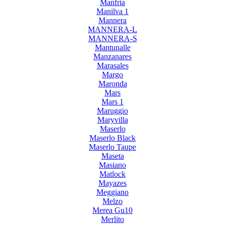
Manfria
Manilva 1
Mannera
MANNERA-L
MANNERA-S
Mantunalle
Manzanares
Marasales
Margo
Maronda
Mars
Mars 1
Maruggio
Maryvilla
Maserlo
Maserlo Black
Maserlo Taupe
Maseta
Masiano
Matlock
Mayazes
Meggiano
Melzo
Merea Gu10
Merlito