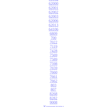
62000
62001
62002
62003
62006
62013
64106
6809
700
7022
7119
7428
7569
7589
7598
7659
7660
7661
7662
803
807
8268
8282
9008
Коннекторы