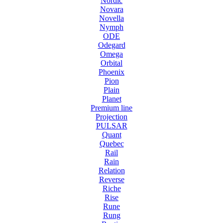
Nordic
Novara
Novella
Nymph
ODE
Odegard
Omega
Orbital
Phoenix
Pion
Plain
Planet
Premium line
Projection
PULSAR
Quant
Quebec
Rail
Rain
Relation
Reverse
Riche
Rise
Rune
Rung