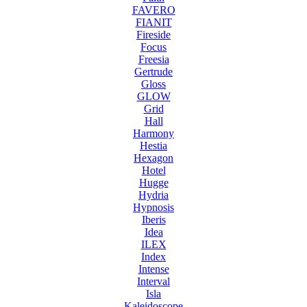
FAVERO
FIANIT
Fireside
Focus
Freesia
Gertrude
Gloss
GLOW
Grid
Hall
Harmony
Hestia
Hexagon
Hotel
Hugge
Hydria
Hypnosis
Iberis
Idea
ILEX
Index
Intense
Interval
Isla
Kaleidoscope