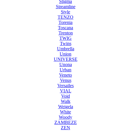
Stigma
Streamline
Style
TENZO
Torenia
Toscana
Trenton
TWIG
Twins
Umbrella
Union
UNIVERSE
Unona
Urban
Veneto
Venus
Versailes
VIAL
Void
Walk
Weigela
White
Woody
ZAMBEZE
ZEN