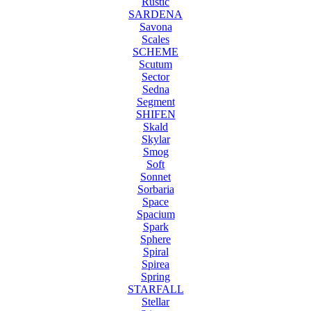
Rustic
SARDENA
Savona
Scales
SCHEME
Scutum
Sector
Sedna
Segment
SHIFEN
Skald
Skylar
Smog
Soft
Sonnet
Sorbaria
Space
Spacium
Spark
Sphere
Spiral
Spirea
Spring
STARFALL
Stellar