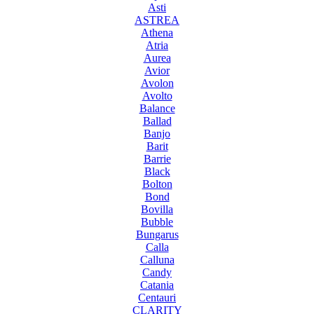
Asti
ASTREA
Athena
Atria
Aurea
Avior
Avolon
Avolto
Balance
Ballad
Banjo
Barit
Barrie
Black
Bolton
Bond
Bovilla
Bubble
Bungarus
Calla
Calluna
Candy
Catania
Centauri
CLARITY