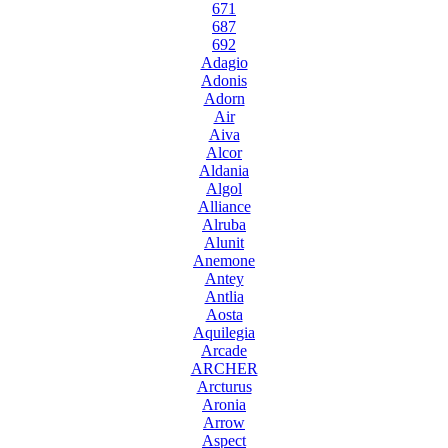
671
687
692
Adagio
Adonis
Adorn
Air
Aiva
Alcor
Aldania
Algol
Alliance
Alruba
Alunit
Anemone
Antey
Antlia
Aosta
Aquilegia
Arcade
ARCHER
Arcturus
Aronia
Arrow
Aspect