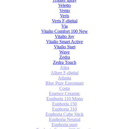
Trigger spray
Veletto
Vento
Veris
Veris F-digital
Via
Vitalio Comfort 100 New
Vitalio Joy
Vitalio Smart Active
Vitalio Start
Wave
Zedra
Zedra Touch
Alira
Allure F-digital
Atlanta
Blue Pure Eurosmart
Costa
Essence Ceramic
Euphoria 110 Mono
Euphoria 150
Euphoria 310
Euphoria Cube Stick
Euphoria Neutral
Euphoria pure