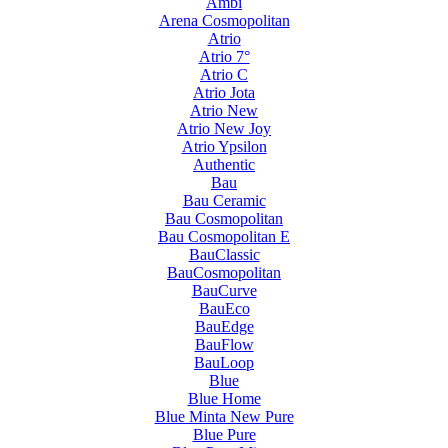
Ambi
Arena Cosmopolitan
Atrio
Atrio 7°
Atrio C
Atrio Jota
Atrio New
Atrio New Joy
Atrio Ypsilon
Authentic
Bau
Bau Ceramic
Bau Cosmopolitan
Bau Cosmopolitan E
BauClassic
BauCosmopolitan
BauCurve
BauEco
BauEdge
BauFlow
BauLoop
Blue
Blue Home
Blue Minta New Pure
Blue Pure