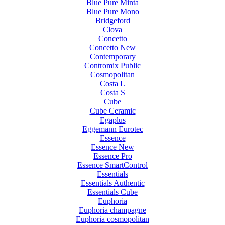
Blue Pure Minta
Blue Pure Mono
Bridgeford
Clova
Concetto
Concetto New
Contemporary
Contromix Public
Cosmopolitan
Costa L
Costa S
Cube
Cube Ceramic
Egaplus
Eggemann Eurotec
Essence
Essence New
Essence Pro
Essence SmartControl
Essentials
Essentials Authentic
Essentials Cube
Euphoria
Euphoria champagne
Euphoria cosmopolitan