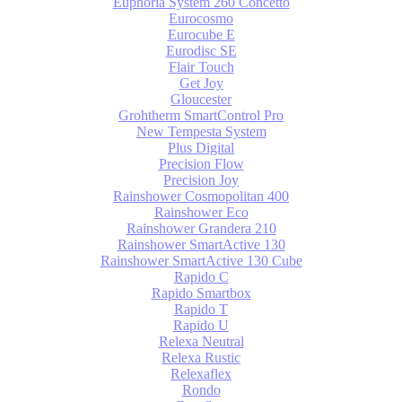
Euphoria System 260 Concetto
Eurocosmo
Eurocube E
Eurodisc SE
Flair Touch
Get Joy
Gloucester
Grohtherm SmartControl Pro
New Tempesta System
Plus Digital
Precision Flow
Precision Joy
Rainshower Cosmopolitan 400
Rainshower Eco
Rainshower Grandera 210
Rainshower SmartActive 130
Rainshower SmartActive 130 Cube
Rapido C
Rapido Smartbox
Rapido T
Rapido U
Relexa Neutral
Relexa Rustic
Relexaflex
Rondo