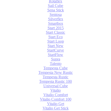
Rotaflex
Sail Cube
Sena Stick
Sentosa
Silverflex
Smartbox
Start 2015
Start Classic
Start Eco
Start Loop
Start New
StartCurve
StartFlow
Supra
Talento
Tempesta Cube
Tempesta New Rustic
Tempesta Rustic
Tempesta Rustic 100
Universal Cube
Vitalio
Vitalio Comfort
Vitalio Comfort 100
Vitalio Get
Vitalio Get Stick