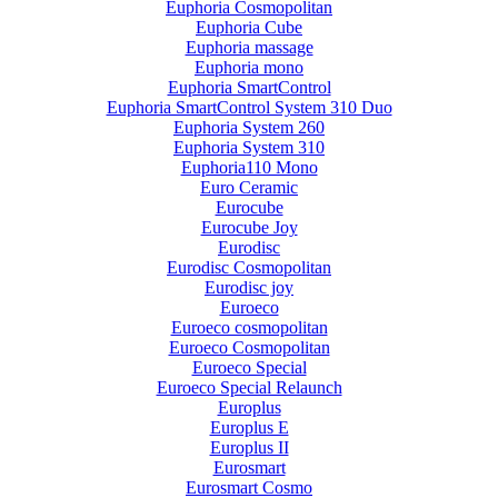
Euphoria Cosmopolitan
Euphoria Cube
Euphoria massage
Euphoria mono
Euphoria SmartControl
Euphoria SmartControl System 310 Duo
Euphoria System 260
Euphoria System 310
Euphoria110 Mono
Euro Ceramic
Eurocube
Eurocube Joy
Eurodisc
Eurodisc Cosmopolitan
Eurodisc joy
Euroeco
Euroeco cosmopolitan
Euroeco Cosmopolitan
Euroeco Special
Euroeco Special Relaunch
Europlus
Europlus E
Europlus II
Eurosmart
Eurosmart Cosmo