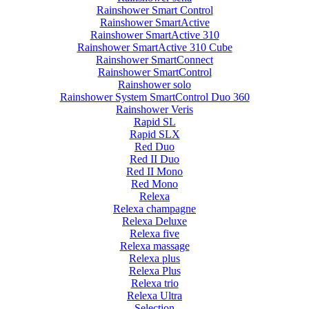
Rainshower Smart Control
Rainshower SmartActive
Rainshower SmartActive 310
Rainshower SmartActive 310 Cube
Rainshower SmartConnect
Rainshower SmartControl
Rainshower solo
Rainshower System SmartControl Duo 360
Rainshower Veris
Rapid SL
Rapid SLX
Red Duo
Red II Duo
Red II Mono
Red Mono
Relexa
Relexa champagne
Relexa Deluxe
Relexa five
Relexa massage
Relexa plus
Relexa Plus
Relexa trio
Relexa Ultra
Selection