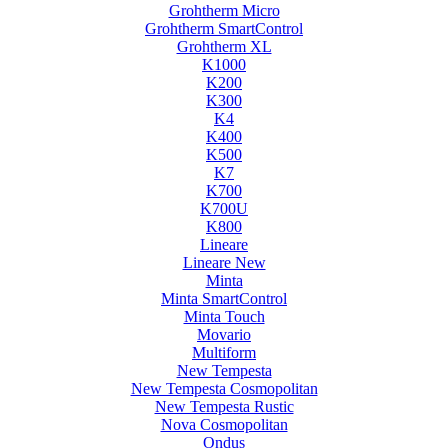
Grohtherm Micro
Grohtherm SmartControl
Grohtherm XL
K1000
K200
K300
K4
K400
K500
K7
K700
K700U
K800
Lineare
Lineare New
Minta
Minta SmartControl
Minta Touch
Movario
Multiform
New Tempesta
New Tempesta Cosmopolitan
New Tempesta Rustic
Nova Cosmopolitan
Ondus