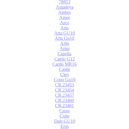
78853
Amadeya
Amber
Amor
Arco
Arta
Arta GU10
Arta Gu10
Artis
Artist
Capella
Cardo G12
Cardo MR16
Castle
Cleo
Copo Gu10
CR.23453
CR.23454
CR.23457
CR.23460
CR.23461
Cross
Cutie
Dals GU10
Eros