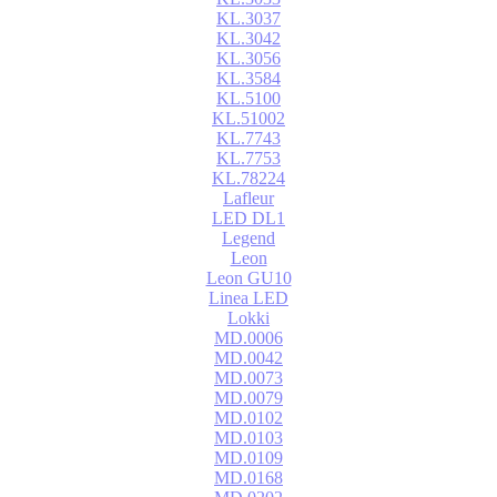
KL.3037
KL.3042
KL.3056
KL.3584
KL.5100
KL.51002
KL.7743
KL.7753
KL.78224
Lafleur
LED DL1
Legend
Leon
Leon GU10
Linea LED
Lokki
MD.0006
MD.0042
MD.0073
MD.0079
MD.0102
MD.0103
MD.0109
MD.0168