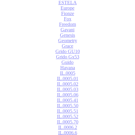
ESTELA
Europe
Fionze
Fox
Freedom
Gavani
Genesis
Geometry
Grace
Grido GU10
Grido Gx53
Guido
Havana
IL.0005
IL.0005.01
IL.0005.02
IL.0005.03
IL.0005.06
IL.0005.41
IL.0005.50
IL.0005.51
IL.0005.52
IL.0005.70
IL.0006.2
IL.0006.6