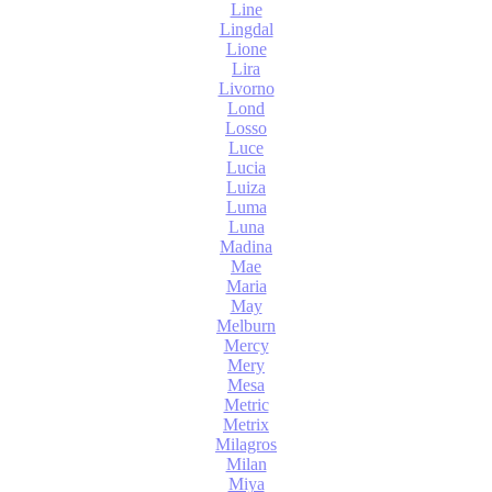
Line
Lingdal
Lione
Lira
Livorno
Lond
Losso
Luce
Lucia
Luiza
Luma
Luna
Madina
Mae
Maria
May
Melburn
Mercy
Mery
Mesa
Metric
Metrix
Milagros
Milan
Miya