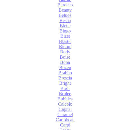
Barocco
Beauty
Beluce
Bestia
Biene
Bingo
Bizet
Blastic
Bloom
Body
Boise
Bona
Bozen
Brabbo
Brescia
Bright
Briol
Brulee
Bubbles
Calcolo
Capital
Caramel
Caribbean
Carpi