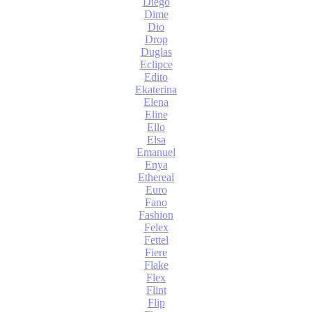
Diego
Dime
Dio
Drop
Duglas
Eclipce
Edito
Ekaterina
Elena
Eline
Ello
Elsa
Emanuel
Enya
Ethereal
Euro
Fano
Fashion
Felex
Fettel
Fiere
Flake
Flex
Flint
Flip