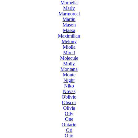
Marbella
Marly
Marmoreal
Martin
Mason
Massa
Maximilian
Melony
Miolla
Mireil
Molecule
Molly
Montana
Monte
Night
Niko
Novas
Oblivio
Obscur
Olivia
Olly
One
Ontario
Ori
Otto