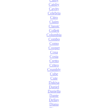
Cassy
Catsby
Cavity
Celebria
Citro
Claim
Classic
Collett
Columbia
Combo
Como
Cooper
Cosa
Costa
Cretto
Criteo
Crumbly
Cube
Cute
Dakisa
Daniel
Daniella
Dante
Dellay
Diana