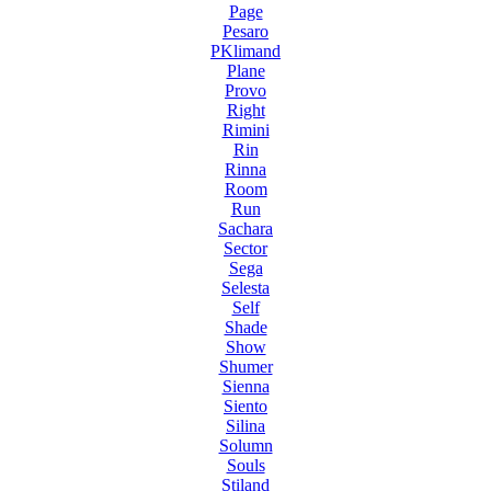
Page
Pesaro
PKlimand
Plane
Provo
Right
Rimini
Rin
Rinna
Room
Run
Sachara
Sector
Sega
Selesta
Self
Shade
Show
Shumer
Sienna
Siento
Silina
Solumn
Souls
Stiland