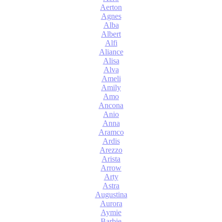
Aerton
Agnes
Alba
Albert
Alfi
Aliance
Alisa
Alva
Ameli
Amily
Amo
Ancona
Anio
Anna
Aramco
Ardis
Arezzo
Arista
Arrow
Arty
Astra
Augustina
Aurora
Aymie
Barbie