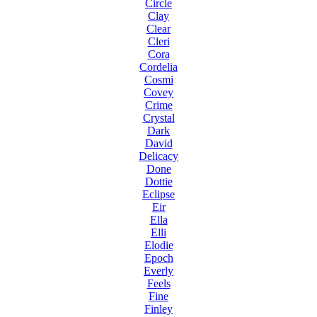
Circle
Clay
Clear
Cleri
Cora
Cordelia
Cosmi
Covey
Crime
Crystal
Dark
David
Delicacy
Done
Dottie
Eclipse
Eir
Ella
Elli
Elodie
Epoch
Everly
Feels
Fine
Finley