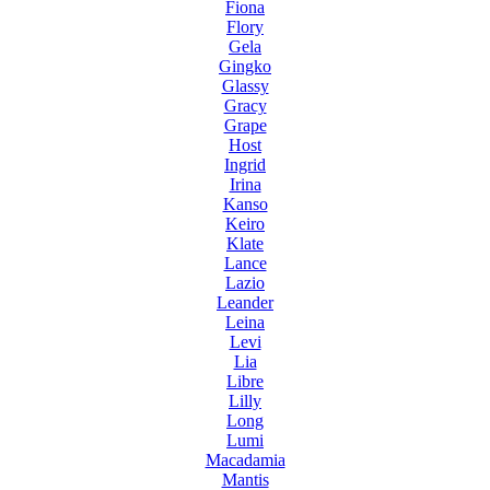
Fiona
Flory
Gela
Gingko
Glassy
Gracy
Grape
Host
Ingrid
Irina
Kanso
Keiro
Klate
Lance
Lazio
Leander
Leina
Levi
Lia
Libre
Lilly
Long
Lumi
Macadamia
Mantis