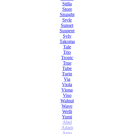
Stilla
Store
Straight
Style
Sunset
Suspent
Sylv
Takoma
Tale
Trio
Tropic
True
Tube
Turin
Via
Viola
Viona
Viso
Walnut
Wave
Welli
Yumi
Abel
Adam
Aero