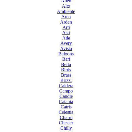
Allen
Alto
Ambiente
Arco
Arden
Arti
Asti
Atla
Avery
Avista
Baloons
Bari
Berta
Birds
Brass
Brizzi
Caldera
Campo
Candle
Catania
Catris
Celestia
Charm
Chester
Chilly