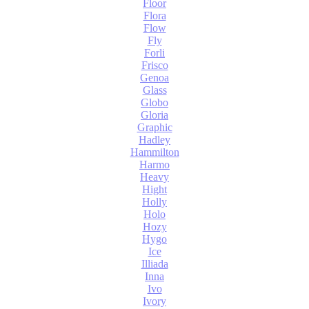
Floor
Flora
Flow
Fly
Forli
Frisco
Genoa
Glass
Globo
Gloria
Graphic
Hadley
Hammilton
Harmo
Heavy
Hight
Holly
Holo
Hozy
Hygo
Ice
Illiada
Inna
Ivo
Ivory