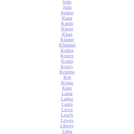
Judo
Julia
Justine
Katar
Katrin
Kieno
Klara
Klaster
Klimand
Kolinz
Kolorz
Komo
Kozzy
Kristina
Krit
Krona
Kuto
Lama
Latina
Laura
Lecce
Leuch
Lewes
Liberty
Lima