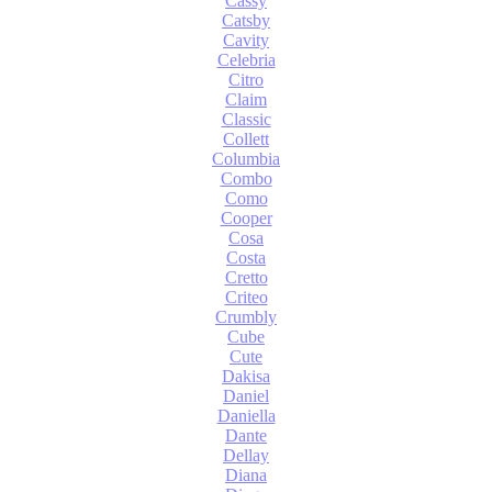
Cassy
Catsby
Cavity
Celebria
Citro
Claim
Classic
Collett
Columbia
Combo
Como
Cooper
Cosa
Costa
Cretto
Criteo
Crumbly
Cube
Cute
Dakisa
Daniel
Daniella
Dante
Dellay
Diana