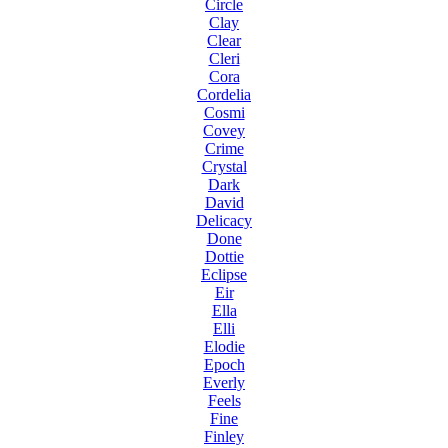
Circle
Clay
Clear
Cleri
Cora
Cordelia
Cosmi
Covey
Crime
Crystal
Dark
David
Delicacy
Done
Dottie
Eclipse
Eir
Ella
Elli
Elodie
Epoch
Everly
Feels
Fine
Finley