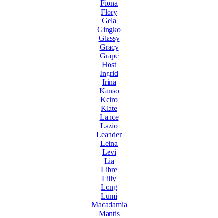
Fiona
Flory
Gela
Gingko
Glassy
Gracy
Grape
Host
Ingrid
Irina
Kanso
Keiro
Klate
Lance
Lazio
Leander
Leina
Levi
Lia
Libre
Lilly
Long
Lumi
Macadamia
Mantis