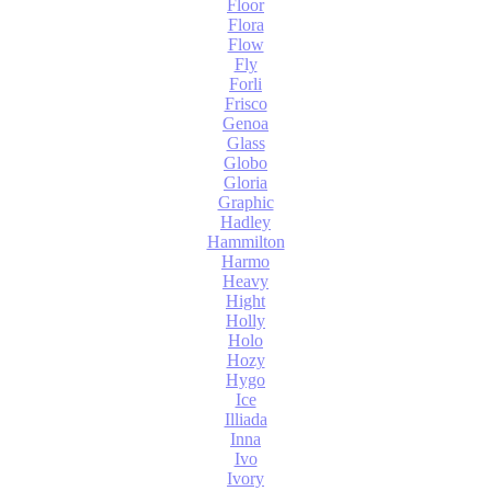
Floor
Flora
Flow
Fly
Forli
Frisco
Genoa
Glass
Globo
Gloria
Graphic
Hadley
Hammilton
Harmo
Heavy
Hight
Holly
Holo
Hozy
Hygo
Ice
Illiada
Inna
Ivo
Ivory