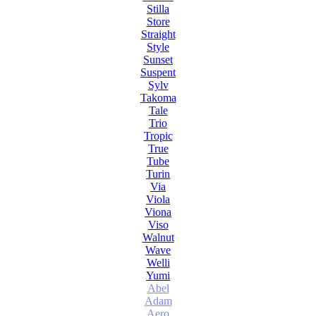
Stilla
Store
Straight
Style
Sunset
Suspent
Sylv
Takoma
Tale
Trio
Tropic
True
Tube
Turin
Via
Viola
Viona
Viso
Walnut
Wave
Welli
Yumi
Abel
Adam
Aero