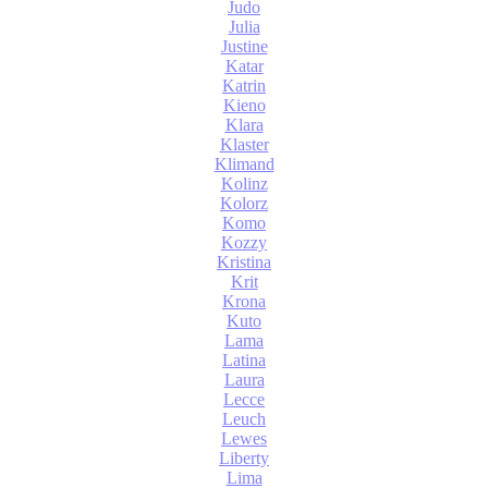
Judo
Julia
Justine
Katar
Katrin
Kieno
Klara
Klaster
Klimand
Kolinz
Kolorz
Komo
Kozzy
Kristina
Krit
Krona
Kuto
Lama
Latina
Laura
Lecce
Leuch
Lewes
Liberty
Lima