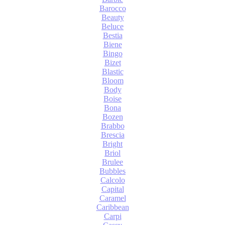
Barocco
Beauty
Beluce
Bestia
Biene
Bingo
Bizet
Blastic
Bloom
Body
Boise
Bona
Bozen
Brabbo
Brescia
Bright
Briol
Brulee
Bubbles
Calcolo
Capital
Caramel
Caribbean
Carpi