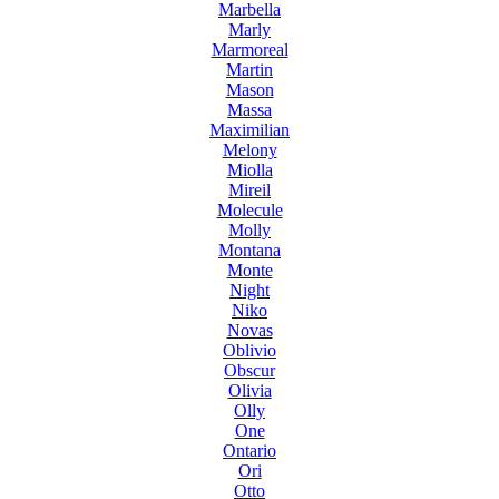
Marbella
Marly
Marmoreal
Martin
Mason
Massa
Maximilian
Melony
Miolla
Mireil
Molecule
Molly
Montana
Monte
Night
Niko
Novas
Oblivio
Obscur
Olivia
Olly
One
Ontario
Ori
Otto