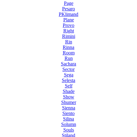
Page
Pesaro
PKlimand
Plane
Provo
Right
Rimini
Rin
Rinna
Room
Run
Sachara
Sector
Sega
Selesta
Self
Shade
Show
Shumer
Sienna
Siento
Silina
Solumn
Souls
Stiland