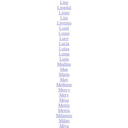
Line
Lingdal
Lione
Lira
Livorno
Lond
Losso
Luce
Lucia
Luiza
Luma
Luna
Madina
Mae
Maria
May
Melburn
Mercy
Mery
Mesa
Metric
Metrix
Milagros
Milan
Miya