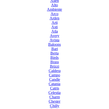
Allen
Alto
Ambiente
Arco
Arden
Arti
Asti
Atla
Avery
Avista
Baloons
Bari
Berta
Birds
Brass
Brizzi
Caldera
Campo
Candle
Catania
Catris
Celestia
Charm
Chester
Chilly