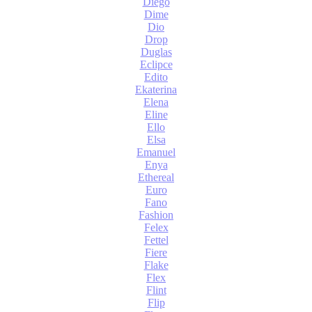
Diego
Dime
Dio
Drop
Duglas
Eclipce
Edito
Ekaterina
Elena
Eline
Ello
Elsa
Emanuel
Enya
Ethereal
Euro
Fano
Fashion
Felex
Fettel
Fiere
Flake
Flex
Flint
Flip