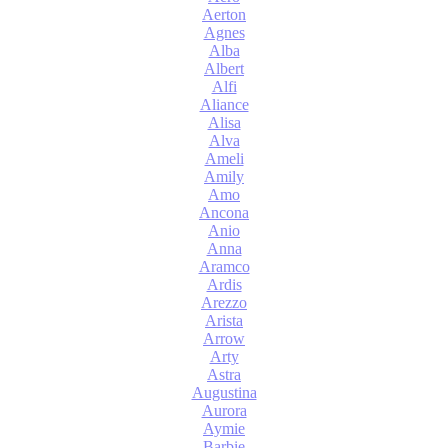
Aerton
Agnes
Alba
Albert
Alfi
Aliance
Alisa
Alva
Ameli
Amily
Amo
Ancona
Anio
Anna
Aramco
Ardis
Arezzo
Arista
Arrow
Arty
Astra
Augustina
Aurora
Aymie
Barbie