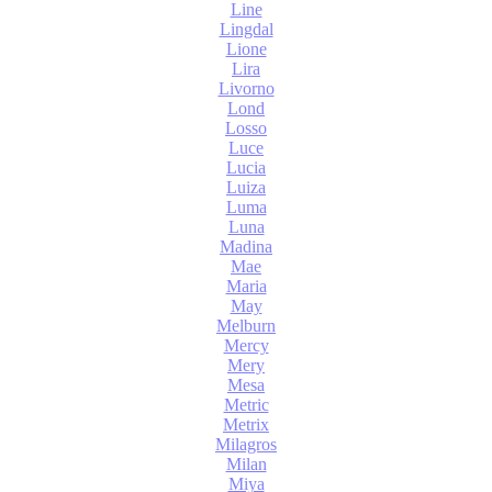
Line
Lingdal
Lione
Lira
Livorno
Lond
Losso
Luce
Lucia
Luiza
Luma
Luna
Madina
Mae
Maria
May
Melburn
Mercy
Mery
Mesa
Metric
Metrix
Milagros
Milan
Miya