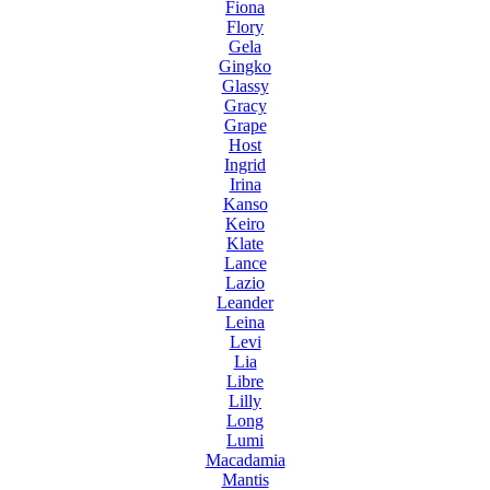
Fiona
Flory
Gela
Gingko
Glassy
Gracy
Grape
Host
Ingrid
Irina
Kanso
Keiro
Klate
Lance
Lazio
Leander
Leina
Levi
Lia
Libre
Lilly
Long
Lumi
Macadamia
Mantis