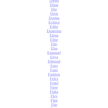
Diego
Dime
Dio
Drop
Duglas
Eclipce
Edito
Ekaterina
Elena
Eline
Ello
Elsa
Emanuel
Enya
Ethereal
Euro
Fano
Fashion
Felex
Fettel
Fiere
Flake
Flex
Flint
Flip