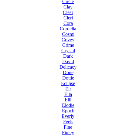
Circle
Clay
Clear
Cleri
Cora
Cordelia
Cosmi
Covey
Crime
Crystal
Dark
David
Delicacy
Done
Dottie
Eclipse
Eir
Ella
Elli
Elodie
Epoch
Everly
Feels
Fine
Finley