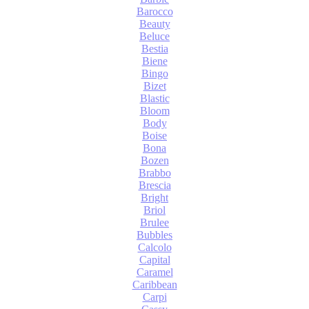
Barocco
Beauty
Beluce
Bestia
Biene
Bingo
Bizet
Blastic
Bloom
Body
Boise
Bona
Bozen
Brabbo
Brescia
Bright
Briol
Brulee
Bubbles
Calcolo
Capital
Caramel
Caribbean
Carpi