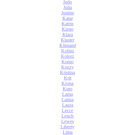
Judo
Julia
Justine
Katar
Katrin
Kieno
Klara
Klaster
Klimand
Kolinz
Kolorz
Komo
Kozzy
Kristina
Krit
Krona
Kuto
Lama
Latina
Laura
Lecce
Leuch
Lewes
Liberty
Lima