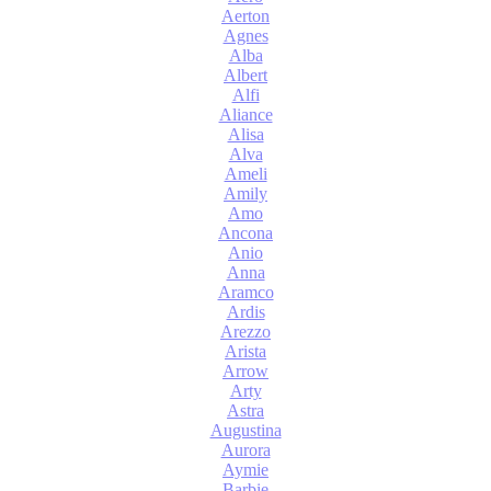
Aerton
Agnes
Alba
Albert
Alfi
Aliance
Alisa
Alva
Ameli
Amily
Amo
Ancona
Anio
Anna
Aramco
Ardis
Arezzo
Arista
Arrow
Arty
Astra
Augustina
Aurora
Aymie
Barbie