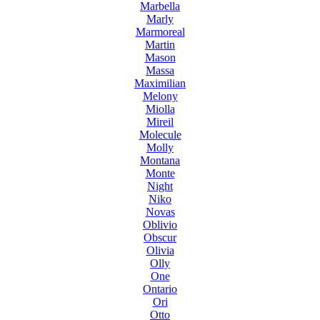
Marbella
Marly
Marmoreal
Martin
Mason
Massa
Maximilian
Melony
Miolla
Mireil
Molecule
Molly
Montana
Monte
Night
Niko
Novas
Oblivio
Obscur
Olivia
Olly
One
Ontario
Ori
Otto