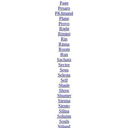
Page
Pesaro
PKlimand
Plane
Provo
Right
Rimini
Rin
Rinna
Room
Run
Sachara
Sector
Sega
Selesta
Self
Shade
Show
Shumer
Sienna
Siento
Silina
Solumn
Souls
Stiland