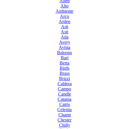
Allen
Alto
Ambiente
Arco
Arden
Arti
Asti
Atla
Avery
Avista
Baloons
Bari
Berta
Birds
Brass
Brizzi
Caldera
Campo
Candle
Catania
Catris
Celestia
Charm
Chester
Chilly