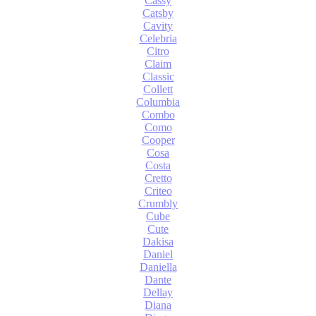
Cassy
Catsby
Cavity
Celebria
Citro
Claim
Classic
Collett
Columbia
Combo
Como
Cooper
Cosa
Costa
Cretto
Criteo
Crumbly
Cube
Cute
Dakisa
Daniel
Daniella
Dante
Dellay
Diana