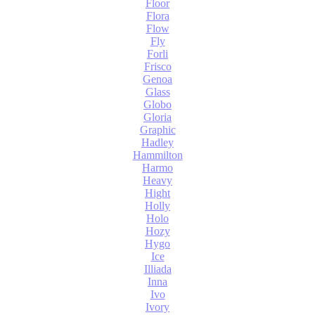
Floor
Flora
Flow
Fly
Forli
Frisco
Genoa
Glass
Globo
Gloria
Graphic
Hadley
Hammilton
Harmo
Heavy
Hight
Holly
Holo
Hozy
Hygo
Ice
Illiada
Inna
Ivo
Ivory