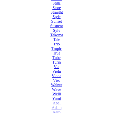
Stilla
Store
Straight
Style
Sunset
Suspent
Sylv
Takoma
Tale
Trio
Tropic
True
Tube
Turin
Via
Viola
Viona
Viso
Walnut
Wave
Welli
Yumi
Abel
Adam
Aero