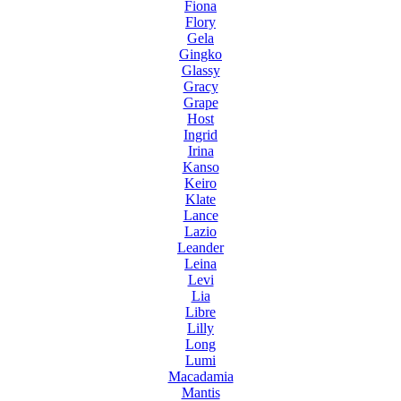
Fiona
Flory
Gela
Gingko
Glassy
Gracy
Grape
Host
Ingrid
Irina
Kanso
Keiro
Klate
Lance
Lazio
Leander
Leina
Levi
Lia
Libre
Lilly
Long
Lumi
Macadamia
Mantis