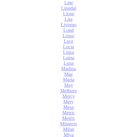
Line
Lingdal
Lione
Lira
Livorno
Lond
Losso
Luce
Lucia
Luiza
Luma
Luna
Madina
Mae
Maria
May
Melburn
Mercy
Mery
Mesa
Metric
Metrix
Milagros
Milan
Miya