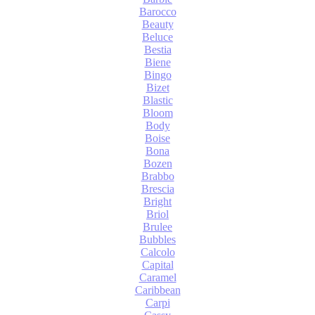
Barocco
Beauty
Beluce
Bestia
Biene
Bingo
Bizet
Blastic
Bloom
Body
Boise
Bona
Bozen
Brabbo
Brescia
Bright
Briol
Brulee
Bubbles
Calcolo
Capital
Caramel
Caribbean
Carpi