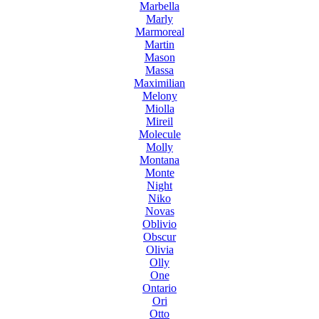
Marbella
Marly
Marmoreal
Martin
Mason
Massa
Maximilian
Melony
Miolla
Mireil
Molecule
Molly
Montana
Monte
Night
Niko
Novas
Oblivio
Obscur
Olivia
Olly
One
Ontario
Ori
Otto