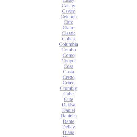
Cassy
Catsby
Cavity
Celebria
Citro
Claim
Classic
Collett
Columbia
Combo
Como
Cooper
Cosa
Costa
Cretto
Criteo
Crumbly
Cube
Cute
Dakisa
Daniel
Daniella
Dante
Dellay
Diana