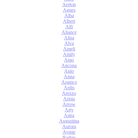
Aerton
Agnes
Alba
Albert
Alfi
Aliance
Alisa
Alva
Ameli
Amily
Amo
Ancona
Anio
Anna
Aramco
Ardis
Arezzo
Arista
Arrow
Arty
Astra
Augustina
Aurora
Aymie
Barbie