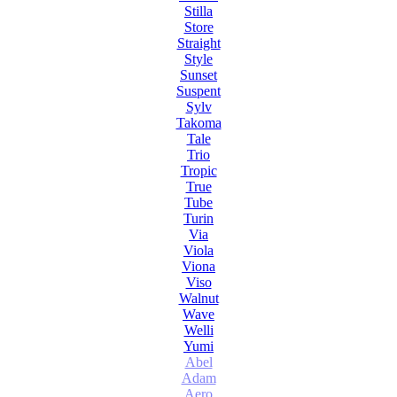
Stilla
Store
Straight
Style
Sunset
Suspent
Sylv
Takoma
Tale
Trio
Tropic
True
Tube
Turin
Via
Viola
Viona
Viso
Walnut
Wave
Welli
Yumi
Abel
Adam
Aero