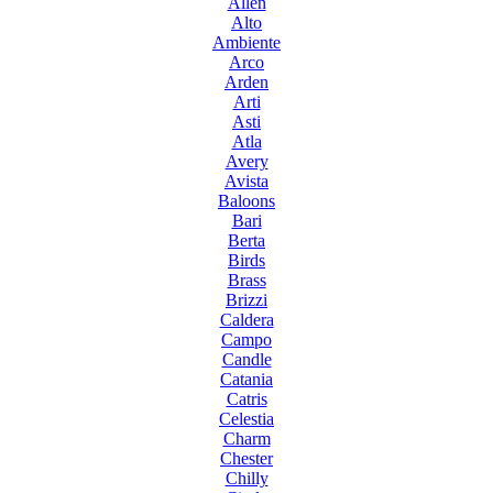
Allen
Alto
Ambiente
Arco
Arden
Arti
Asti
Atla
Avery
Avista
Baloons
Bari
Berta
Birds
Brass
Brizzi
Caldera
Campo
Candle
Catania
Catris
Celestia
Charm
Chester
Chilly