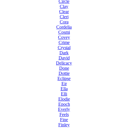
Circle
Clay
Clear
Cleri
Cora
Cordelia
Cosmi
Covey
Crime
Crystal
Dark
David
Delicacy
Done
Dottie
Eclipse
Eir
Ella
Elli
Elodie
Epoch
Everly
Feels
Fine
Finley