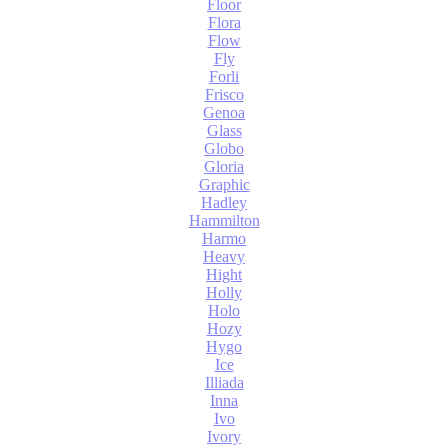
Floor
Flora
Flow
Fly
Forli
Frisco
Genoa
Glass
Globo
Gloria
Graphic
Hadley
Hammilton
Harmo
Heavy
Hight
Holly
Holo
Hozy
Hygo
Ice
Illiada
Inna
Ivo
Ivory