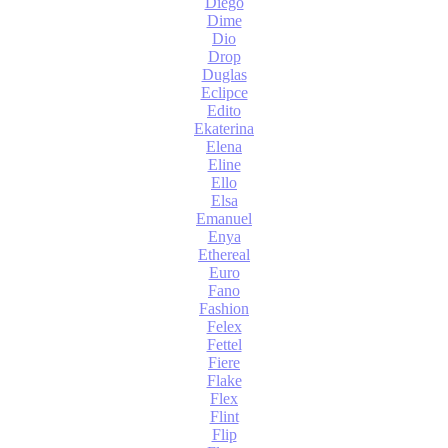
Diego
Dime
Dio
Drop
Duglas
Eclipce
Edito
Ekaterina
Elena
Eline
Ello
Elsa
Emanuel
Enya
Ethereal
Euro
Fano
Fashion
Felex
Fettel
Fiere
Flake
Flex
Flint
Flip