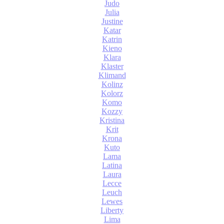
Judo
Julia
Justine
Katar
Katrin
Kieno
Klara
Klaster
Klimand
Kolinz
Kolorz
Komo
Kozzy
Kristina
Krit
Krona
Kuto
Lama
Latina
Laura
Lecce
Leuch
Lewes
Liberty
Lima