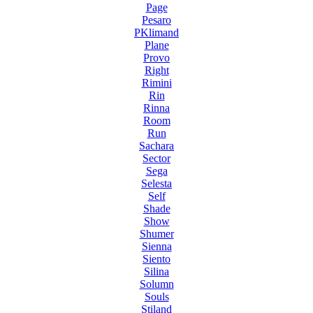
Page
Pesaro
PKlimand
Plane
Provo
Right
Rimini
Rin
Rinna
Room
Run
Sachara
Sector
Sega
Selesta
Self
Shade
Show
Shumer
Sienna
Siento
Silina
Solumn
Souls
Stiland