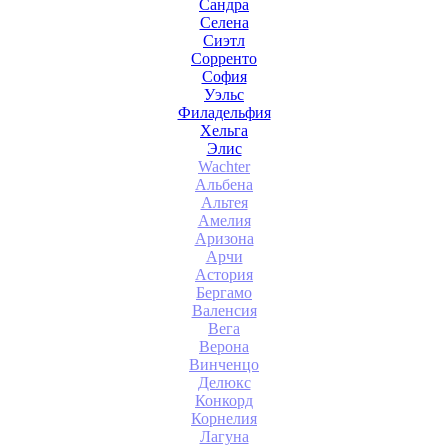
Сандра
Селена
Сиэтл
Сорренто
София
Уэльс
Филадельфия
Хельга
Элис
Wachter
Альбена
Альтея
Амелия
Аризона
Арчи
Астория
Бергамо
Валенсия
Вега
Верона
Винченцо
Делюкс
Конкорд
Корнелия
Лагуна