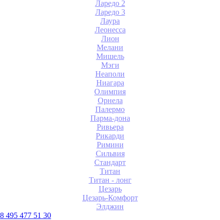
Ларедо 2
Ларедо 3
Лаура
Леонесса
Лион
Мелани
Мишель
Мэги
Неаполи
Ниагара
Олимпия
Орнела
Палермо
Парма-дона
Ривьера
Рикарди
Римини
Сильвия
Стандарт
Титан
Титан - лонг
Цезарь
Цезарь-Комфорт
Элджин
8 495 477 51 30