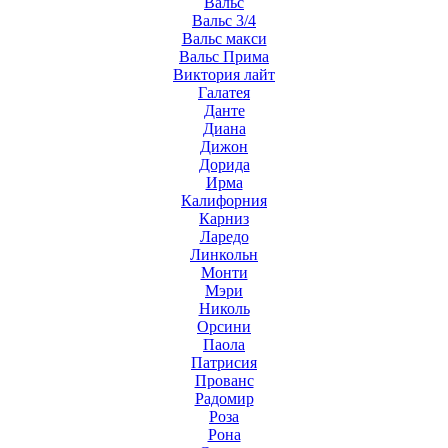
Вальс
Вальс 3/4
Вальс макси
Вальс Прима
Виктория лайт
Галатея
Данте
Диана
Дижон
Дорида
Ирма
Калифорния
Карниз
Ларедо
Линкольн
Монти
Мэри
Николь
Орсини
Паола
Патрисия
Прованс
Радомир
Роза
Рона