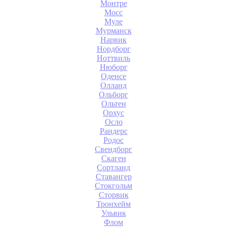
Монтре
Мосс
Муле
Мурманск
Нарвик
Нордборг
Ноттвиль
Нюборг
Оденсе
Олланд
Ольборг
Ольтен
Орхус
Осло
Рандерс
Родос
Свендборг
Скаген
Сортланд
Ставангер
Стокгольм
Сторвик
Тронхейм
Ульвик
Флом