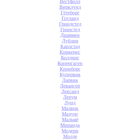
Вестфолл
Вирклунд
Гётеборг
Готланд
Гриндстед
Гринстед
Драммен
Дублин
Карлстад
Киркенес
Колдинг
Копенгаген
Кронборг
Купервик
Ларвик
Левангер
Лександ
Лерум
Лунд
Малвик
Малунг
Мальмё
Миранда
Модерн
Молде