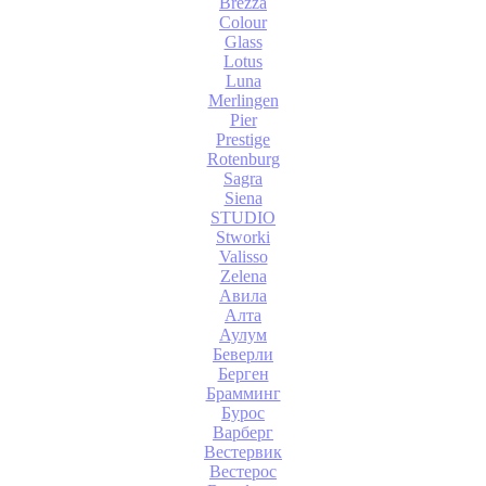
Brezza
Colour
Glass
Lotus
Luna
Merlingen
Pier
Prestige
Rotenburg
Sagra
Siena
STUDIO
Stworki
Valisso
Zelena
Авила
Алта
Аулум
Беверли
Берген
Брамминг
Бурос
Варберг
Вестервик
Вестерос