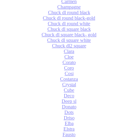
Carmen
Champagne
Chuck dl round black
Chuck dl round black-gold
Chuck dl round white
Chuck dl square black
Chuck dl square black- gold
Chuck dl square white
Chuck dl2 square
Clara
Cloe
Corato
Coro
Cosi
Costanza
Crystal
Cube
Deco
Deep sl
Donato
Dots
Driso
Elba
Elstra
Fausto