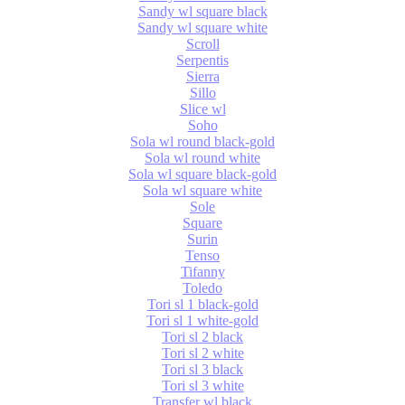
Sandy wl square black
Sandy wl square white
Scroll
Serpentis
Sierra
Sillo
Slice wl
Soho
Sola wl round black-gold
Sola wl round white
Sola wl square black-gold
Sola wl square white
Sole
Square
Surin
Tenso
Tifanny
Toledo
Tori sl 1 black-gold
Tori sl 1 white-gold
Tori sl 2 black
Tori sl 2 white
Tori sl 3 black
Tori sl 3 white
Transfer wl black