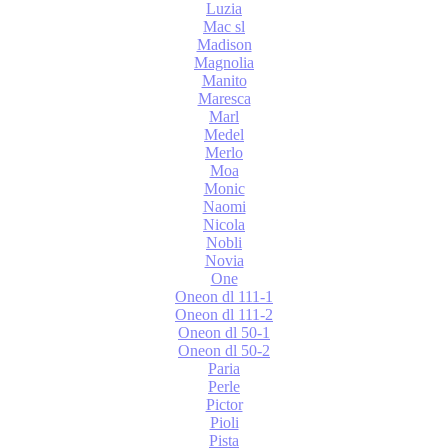
Luzia
Mac sl
Madison
Magnolia
Manito
Maresca
Marl
Medel
Merlo
Moa
Monic
Naomi
Nicola
Nobli
Novia
One
Oneon dl 111-1
Oneon dl 111-2
Oneon dl 50-1
Oneon dl 50-2
Paria
Perle
Pictor
Pioli
Pista