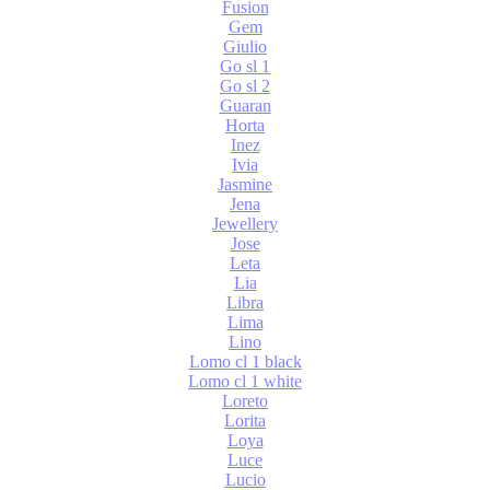
Fusion
Gem
Giulio
Go sl 1
Go sl 2
Guaran
Horta
Inez
Ivia
Jasmine
Jena
Jewellery
Jose
Leta
Lia
Libra
Lima
Lino
Lomo cl 1 black
Lomo cl 1 white
Loreto
Lorita
Loya
Luce
Lucio