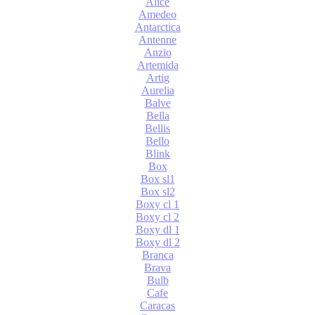
Alice
Amedeo
Antarctica
Antenne
Anzio
Artemida
Artig
Aurelia
Balve
Bella
Bellis
Bello
Blink
Box
Box sl1
Box sl2
Boxy cl 1
Boxy cl 2
Boxy dl 1
Boxy dl 2
Branca
Brava
Bulb
Cafe
Caracas