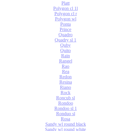
Platt
Polygon cl 1l
Polygon cl r
Polygon wl
Ponta
Prince
Quadro
Quadry sl 1
Quby
Quito
Rain
Rangel
Rao
Rea
Redon
Resina
Riano
Rock
Roncub sl
Rondoo
Rondoo sl 1
Ronduo sl
Rosa
Sandy wl round black
Sandy wl round white