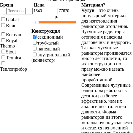
Бренд
Цена
Материал
?
Чугун
– это очень
популярный материал
р.
Global
для изготовления
Rifar
радиаторов отопления.
Конструкция
Чугунные радиаторы
Remsan
секционный
отопления надежны,
Royal
долговечны и недороги.
трубчатый
Thermo
Так как чугунные
панельный
Stout
радиаторы производятся
внутрипольный
Termica
много десятилетий, то
(конвектор)
их конструкцию по
Теплоприбор
праву можно назвать
наиболее
проработанной.
Современные чугунные
радиаторы работают в
десятки раз более
эффективно, чем их
аналоги десятилетней
давности. Форма
радиаторов из этого
металла очень узнаваема
и остается неизменной