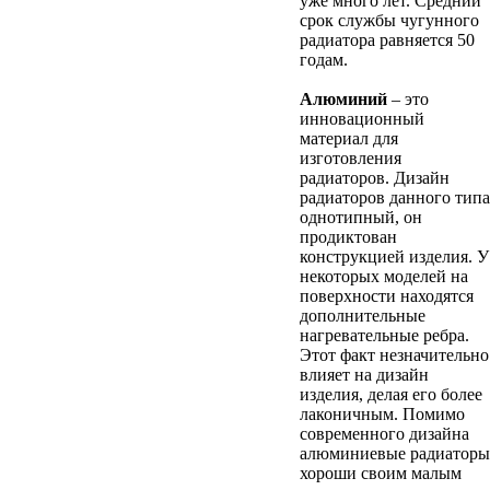
уже много лет. Средний
срок службы чугунного
радиатора равняется 50
годам.
Алюминий
– это
инновационный
материал для
изготовления
радиаторов. Дизайн
радиаторов данного типа
однотипный, он
продиктован
конструкцией изделия. У
некоторых моделей на
поверхности находятся
дополнительные
нагревательные ребра.
Этот факт незначительно
влияет на дизайн
изделия, делая его более
лаконичным. Помимо
современного дизайна
алюминиевые радиаторы
хороши своим малым