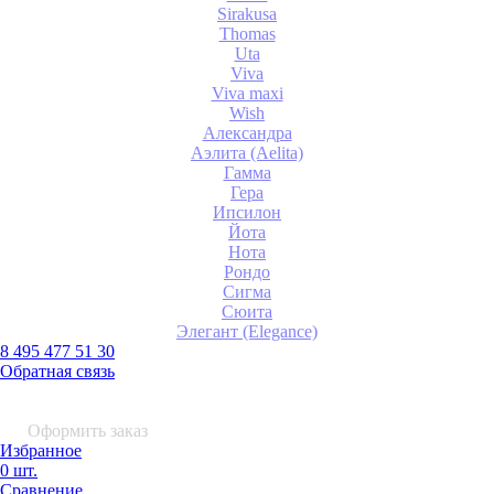
Sirakusa
Thomas
Uta
Viva
Viva maxi
Wish
Александра
Аэлита (Aelita)
Гамма
Гера
Ипсилон
Йота
Нота
Рондо
Сигма
Сюита
Элегант (Elegance)
8 495 477 51 30
Обратная связь
0 шт.
0
р.
Оформить заказ
Избранное
0 шт.
Сравнение