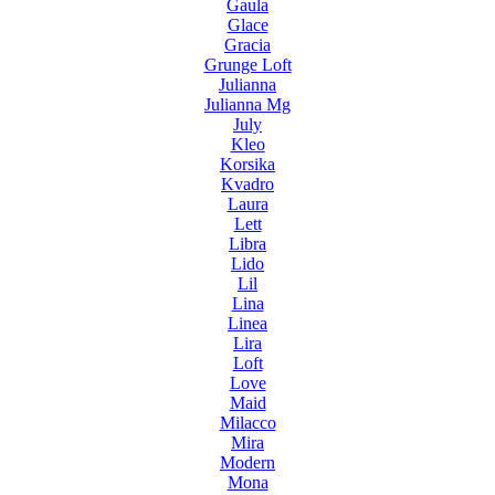
Gaula
Glace
Gracia
Grunge Loft
Julianna
Julianna Mg
July
Kleo
Korsika
Kvadro
Laura
Lett
Libra
Lido
Lil
Lina
Linea
Lira
Loft
Love
Maid
Milacco
Mira
Modern
Mona