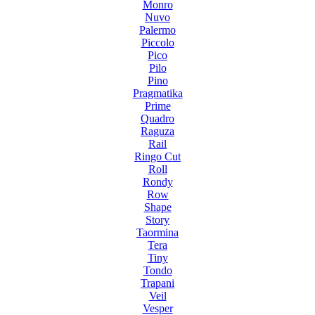
Monro
Nuvo
Palermo
Piccolo
Pico
Pilo
Pino
Pragmatika
Prime
Quadro
Raguza
Rail
Ringo Cut
Roll
Rondy
Row
Shape
Story
Taormina
Tera
Tiny
Tondo
Trapani
Veil
Vesper