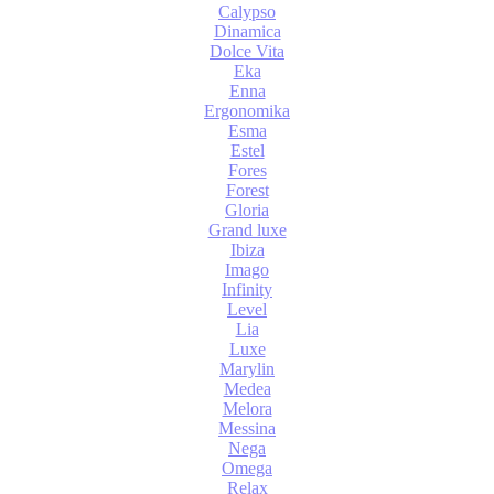
Calypso
Dinamica
Dolce Vita
Eka
Enna
Ergonomika
Esma
Estel
Fores
Forest
Gloria
Grand luxe
Ibiza
Imago
Infinity
Level
Lia
Luxe
Marylin
Medea
Melora
Messina
Nega
Omega
Relax