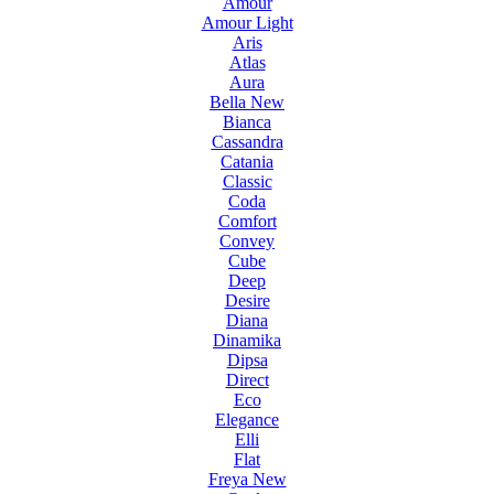
Amour
Amour Light
Aris
Atlas
Aura
Bella New
Bianca
Cassandra
Catania
Classic
Coda
Comfort
Convey
Cube
Deep
Desire
Diana
Dinamika
Dipsa
Direct
Eco
Elegance
Elli
Flat
Freya New