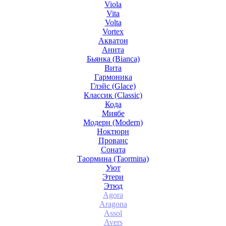
Viola
Vita
Volta
Vortex
Акватон
Анита
Бьянка (Bianca)
Вита
Гармоника
Глэйс (Glace)
Классик (Classic)
Кода
Миябе
Модерн (Modern)
Ноктюрн
Прованс
Соната
Таормина (Taormina)
Уют
Этери
Этюд
Agora
Aragona
Assol
Avers