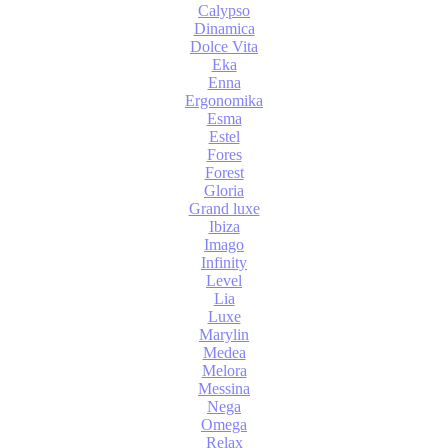
Calypso
Dinamica
Dolce Vita
Eka
Enna
Ergonomika
Esma
Estel
Fores
Forest
Gloria
Grand luxe
Ibiza
Imago
Infinity
Level
Lia
Luxe
Marylin
Medea
Melora
Messina
Nega
Omega
Relax