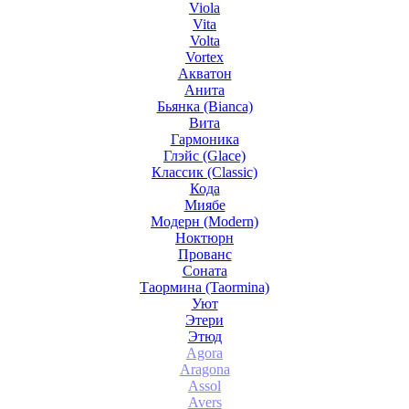
Viola
Vita
Volta
Vortex
Акватон
Анита
Бьянка (Bianca)
Вита
Гармоника
Глэйс (Glace)
Классик (Classic)
Кода
Миябе
Модерн (Modern)
Ноктюрн
Прованс
Соната
Таормина (Taormina)
Уют
Этери
Этюд
Agora
Aragona
Assol
Avers