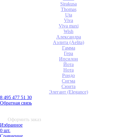
Sirakusa
Thomas
Uta
Viva
Viva maxi
Wish
Александра
Аэлита (Aelita)
Гамма
Гера
Ипсилон
Йота
Нота
Рондо
Сигма
Сюита
Элегант (Elegance)
8 495 477 51 30
Обратная связь
0 шт.
0
р.
Оформить заказ
Избранное
0 шт.
Сравнение