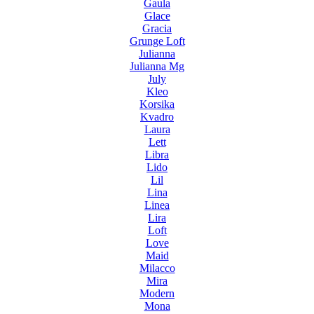
Gaula
Glace
Gracia
Grunge Loft
Julianna
Julianna Mg
July
Kleo
Korsika
Kvadro
Laura
Lett
Libra
Lido
Lil
Lina
Linea
Lira
Loft
Love
Maid
Milacco
Mira
Modern
Mona