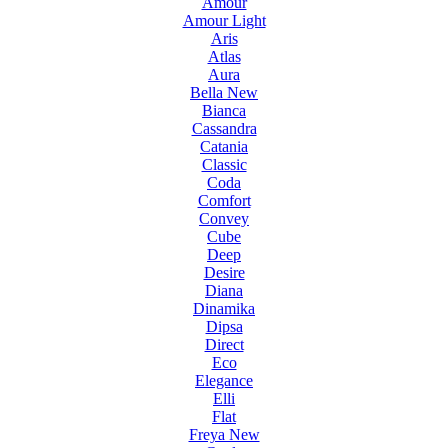
Amour
Amour Light
Aris
Atlas
Aura
Bella New
Bianca
Cassandra
Catania
Classic
Coda
Comfort
Convey
Cube
Deep
Desire
Diana
Dinamika
Dipsa
Direct
Eco
Elegance
Elli
Flat
Freya New