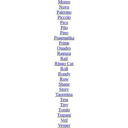
Monro
Nuvo
Palermo
Piccolo
Pico
Pilo
Pino
Pragmatika
Prime
Quadro
Raguza
Rail
Ringo Cut
Roll
Rondy
Row
Shape
Story
Taormina
Tera
Tiny
Tondo
Trapani
Veil
Vesper