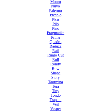
Monro
Nuvo
Palermo
Piccolo
Pico
Pilo
Pino
Pragmatika
Prime
Quadro
Raguza
Rail
Ringo Cut
Roll
Rondy
Row
Shape
Story
Taormina
Tera
Tiny
Tondo
Trapani
Veil
Vesper