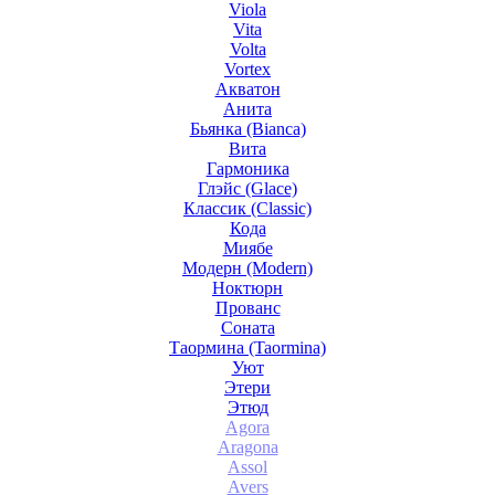
Viola
Vita
Volta
Vortex
Акватон
Анита
Бьянка (Bianca)
Вита
Гармоника
Глэйс (Glace)
Классик (Classic)
Кода
Миябе
Модерн (Modern)
Ноктюрн
Прованс
Соната
Таормина (Taormina)
Уют
Этери
Этюд
Agora
Aragona
Assol
Avers