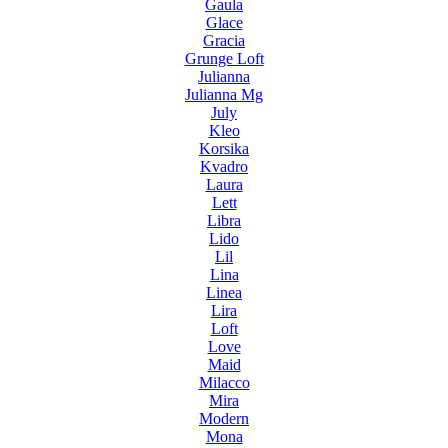
Gaula
Glace
Gracia
Grunge Loft
Julianna
Julianna Mg
July
Kleo
Korsika
Kvadro
Laura
Lett
Libra
Lido
Lil
Lina
Linea
Lira
Loft
Love
Maid
Milacco
Mira
Modern
Mona