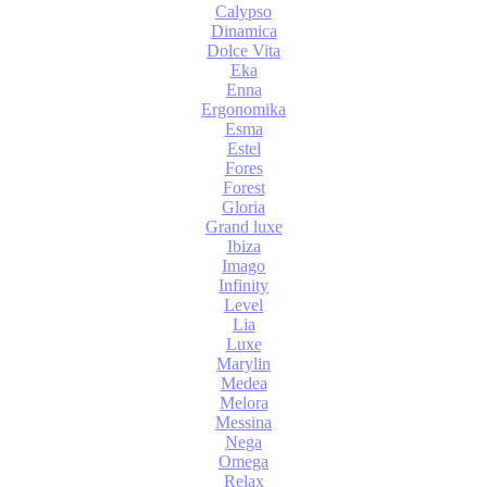
Calypso
Dinamica
Dolce Vita
Eka
Enna
Ergonomika
Esma
Estel
Fores
Forest
Gloria
Grand luxe
Ibiza
Imago
Infinity
Level
Lia
Luxe
Marylin
Medea
Melora
Messina
Nega
Omega
Relax