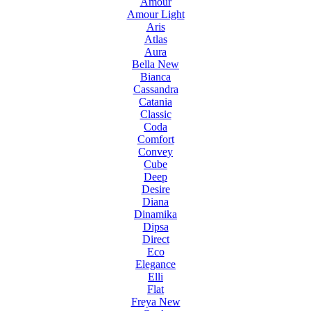
Amour
Amour Light
Aris
Atlas
Aura
Bella New
Bianca
Cassandra
Catania
Classic
Coda
Comfort
Convey
Cube
Deep
Desire
Diana
Dinamika
Dipsa
Direct
Eco
Elegance
Elli
Flat
Freya New