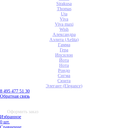
Sirakusa
Thomas
Uta
Viva
Viva maxi
Wish
Александра
Аэлита (Aelita)
Гамма
Гера
Ипсилон
Йота
Нота
Рондо
Сигма
Сюита
Элегант (Elegance)
8 495 477 51 30
Обратная связь
0 шт.
0
р.
Оформить заказ
Избранное
0 шт.
Сравнение