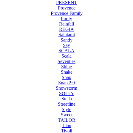
PRESENT
Provence
Provence Family
Purity
Rainfall
REGIA
Salutami
Sandy
Say
SCALA
Scala
Seventies
Shine
Snake
Snap
Snap 2.0
Snowstorm
SOLLY
Stella
Streetline
Style
Sweet
TAILOR
Titan
Tivoli