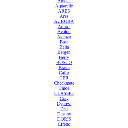
Amelia
Aquarelle
ARES
Ares
AURORA
Aurora
Avalon
Avenzo
Base
Bella
Bergen
Berry
BOSCO
Bravo
Cafor
CER
Checkmate
Chloe
CLASSIO
Cray
Cypress
Dea
Destiny
DORIS
Effetto