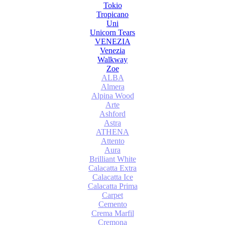
Tokio
Tropicano
Uni
Unicorn Tears
VENEZIA
Venezia
Walkway
Zoe
ALBA
Almera
Alpina Wood
Arte
Ashford
Astra
ATHENA
Attento
Aura
Brilliant White
Calacatta Extra
Calacatta Ice
Calacatta Prima
Carpet
Cemento
Crema Marfil
Cremona