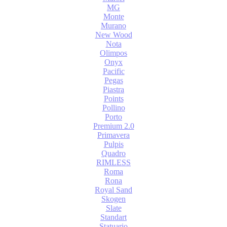
MG
Monte
Murano
New Wood
Nota
Olimpos
Onyx
Pacific
Pegas
Piastra
Points
Pollino
Porto
Premium 2.0
Primavera
Pulpis
Quadro
RIMLESS
Roma
Rona
Royal Sand
Skogen
Slate
Standart
Statuario