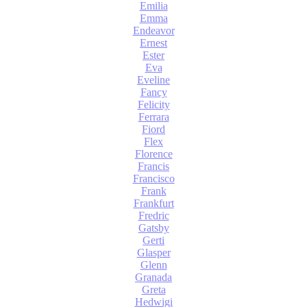
Emilia
Emma
Endeavor
Ernest
Ester
Eva
Eveline
Fancy
Felicity
Ferrara
Fiord
Flex
Florence
Francis
Francisco
Frank
Frankfurt
Fredric
Gatsby
Gerti
Glasper
Glenn
Granada
Greta
Hedwigi