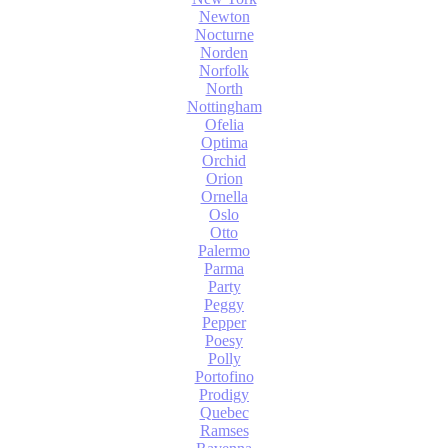
Newton
Nocturne
Norden
Norfolk
North
Nottingham
Ofelia
Optima
Orchid
Orion
Ornella
Oslo
Otto
Palermo
Parma
Party
Peggy
Pepper
Poesy
Polly
Portofino
Prodigy
Quebec
Ramses