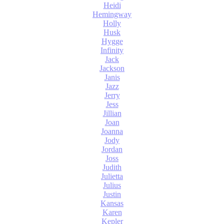
Heidi
Hemingway
Holly
Husk
Hygge
Infinity
Jack
Jackson
Janis
Jazz
Jerry
Jess
Jillian
Joan
Joanna
Jody
Jordan
Joss
Judith
Julietta
Julius
Justin
Kansas
Karen
Kepler