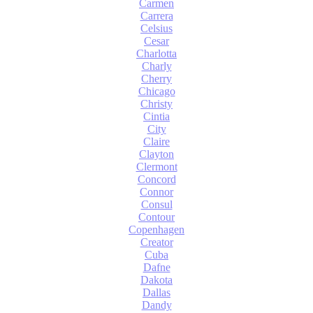
Carmen
Carrera
Celsius
Cesar
Charlotta
Charly
Cherry
Chicago
Christy
Cintia
City
Claire
Clayton
Clermont
Concord
Connor
Consul
Contour
Copenhagen
Creator
Cuba
Dafne
Dakota
Dallas
Dandy