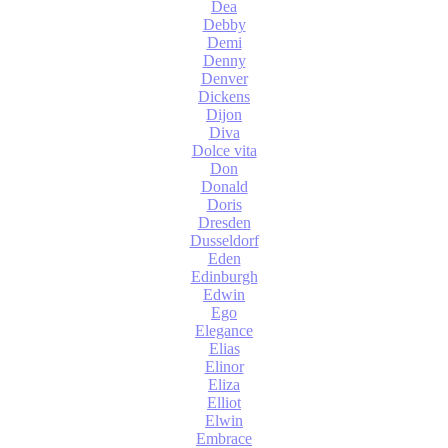
Dea
Debby
Demi
Denny
Denver
Dickens
Dijon
Diva
Dolce vita
Don
Donald
Doris
Dresden
Dusseldorf
Eden
Edinburgh
Edwin
Ego
Elegance
Elias
Elinor
Eliza
Elliot
Elwin
Embrace