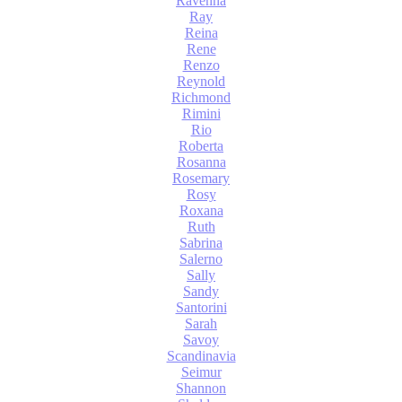
Ravenna
Ray
Reina
Rene
Renzo
Reynold
Richmond
Rimini
Rio
Roberta
Rosanna
Rosemary
Rosy
Roxana
Ruth
Sabrina
Salerno
Sally
Sandy
Santorini
Sarah
Savoy
Scandinavia
Seimur
Shannon