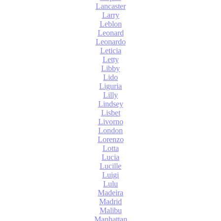
Lancaster
Larry
Leblon
Leonard
Leonardo
Leticia
Letty
Libby
Lido
Liguria
Lilly
Lindsey
Lisbet
Livorno
London
Lorenzo
Lotta
Lucia
Lucille
Luigi
Lulu
Madeira
Madrid
Malibu
Manhattan