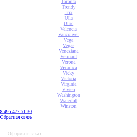
Toronto
Trendy
Trix
Ulla
Ulric
Valencia
Vancouver
Vega
Vegas
Veneziana
Vermont
Verona
Veronica
Vicky
Victoria
Virginia
Vivien
Washington
Waterfall
Winston
8 495 477 51 30
Обратная связь
0 шт.
0
р.
Оформить заказ