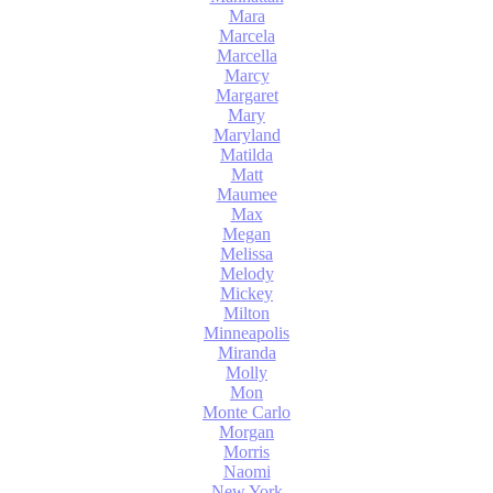
Mara
Marcela
Marcella
Marcy
Margaret
Mary
Maryland
Matilda
Matt
Maumee
Max
Megan
Melissa
Melody
Mickey
Milton
Minneapolis
Miranda
Molly
Mon
Monte Carlo
Morgan
Morris
Naomi
New York