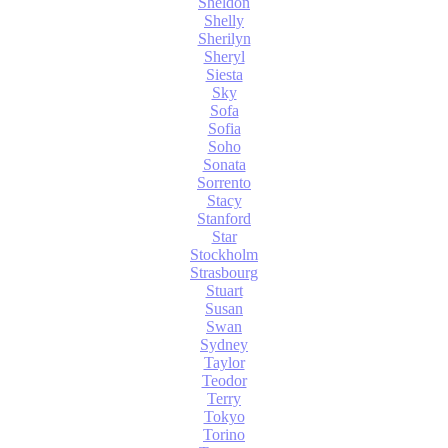
Sheldon
Shelly
Sherilyn
Sheryl
Siesta
Sky
Sofa
Sofia
Soho
Sonata
Sorrento
Stacy
Stanford
Star
Stockholm
Strasbourg
Stuart
Susan
Swan
Sydney
Taylor
Teodor
Terry
Tokyo
Torino