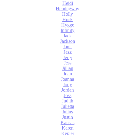
Heidi
Hemingway
Holly
Husk
Hygge
Infinity
Jack
Jackson
Janis
Jazz
Jerry
Jess
Jillian
Joan
Joanna
Jody
Jordan
Joss
Judith
Julietta
Julius
Justin
Kansas
Karen
Kepler