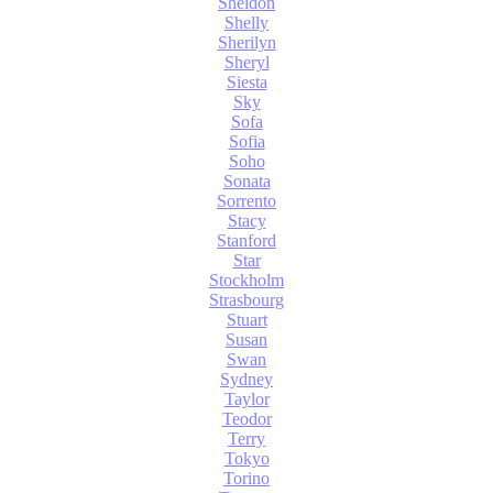
Sheldon
Shelly
Sherilyn
Sheryl
Siesta
Sky
Sofa
Sofia
Soho
Sonata
Sorrento
Stacy
Stanford
Star
Stockholm
Strasbourg
Stuart
Susan
Swan
Sydney
Taylor
Teodor
Terry
Tokyo
Torino