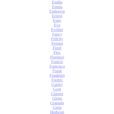
Emilia
Emma
Endeavor
Ernest
Ester
Eva
Eveline
Fancy
Felicity
Ferrara
Fiord
Flex
Florence
Francis
Francisco
Frank
Frankfurt
Fredric
Gatsby
Gerti
Glasper
Glenn
Granada
Greta
Hedwigi