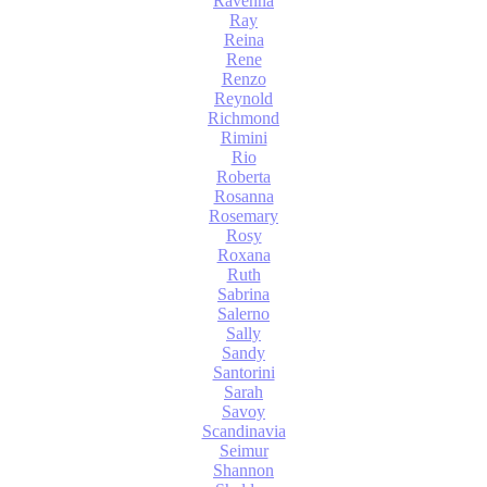
Ravenna
Ray
Reina
Rene
Renzo
Reynold
Richmond
Rimini
Rio
Roberta
Rosanna
Rosemary
Rosy
Roxana
Ruth
Sabrina
Salerno
Sally
Sandy
Santorini
Sarah
Savoy
Scandinavia
Seimur
Shannon