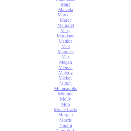
Mara
Marcela
Marcella
Marcy
Margaret
Mary
Maryland
Matilda
Matt
Maumee
Max
Megan
Melissa
Melody
Mickey
Milton
Minneapolis
Miranda
Molly
Mon
Monte Carlo
Morgan
Morris
Naomi
New York