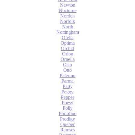
Newton
Nocturne
Norden
Norfolk
North
Nottingham
Ofelia
Optima
Orchid
Orion
Ornella
Oslo
Otto
Palermo
Parma
Party
Peggy
Pepper
Poesy
Polly
Portofino
Prodigy
Quebec
Ramses