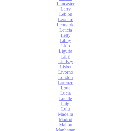
Lancaster
Larry
Leblon
Leonard
Leonardo
Leticia
Letty
Libby
Lido
Liguria
Lilly
Lindsey
Lisbet
Livorno
London
Lorenzo
Lotta
Lucia
Lucille
Luigi
Lulu
Madeira
Madrid
Malibu
Manhattan