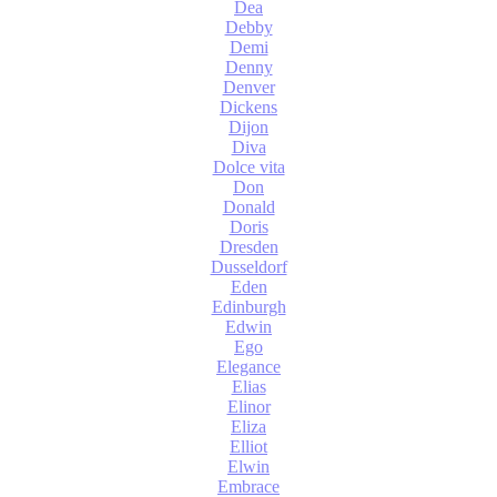
Dea
Debby
Demi
Denny
Denver
Dickens
Dijon
Diva
Dolce vita
Don
Donald
Doris
Dresden
Dusseldorf
Eden
Edinburgh
Edwin
Ego
Elegance
Elias
Elinor
Eliza
Elliot
Elwin
Embrace