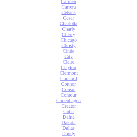
Carmen
Carrera
Celsius
Cesar
Charlotta
Charly
Cherry
Chicago
Christy
Cintia
City
Claire
Clayton
Clermont
Concord
Connor
Consul
Contour
Copenhagen
Creator
Cuba
Dafne
Dakota
Dallas
Dandy