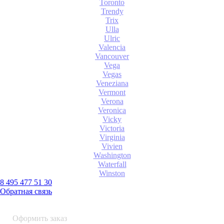
Toronto
Trendy
Trix
Ulla
Ulric
Valencia
Vancouver
Vega
Vegas
Veneziana
Vermont
Verona
Veronica
Vicky
Victoria
Virginia
Vivien
Washington
Waterfall
Winston
8 495 477 51 30
Обратная связь
0 шт.
0
р.
Оформить заказ