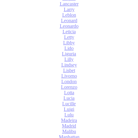
Lancaster
Larry
Leblon
Leonard
Leonardo
Leticia
Letty
Libby
Lido
Liguria
Lilly
Lindsey
Lisbet
Livorno
London
Lorenzo
Lotta
Lucia
Lucille
Luigi
Lulu
Madeira
Madrid
Malibu
Manhattan