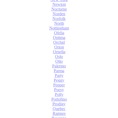
Newton
Nocturne
Norden
Norfolk
North
Nottingham
Ofelia
Optima
Orchid
Orion
Ornella
Oslo
Otto
Palermo
Parma
Party
Peggy
Pepper
Poesy
Polly
Portofino
Prodigy
Quebec
Ramses