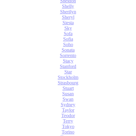
Sheldon
Shelly
Sherilyn
Sheryl
Siesta
Sky
Sofa
Sofia
Soho
Sonata
Sorrento
Stacy
Stanford
Star
Stockholm
Strasbourg
Stuart
Susan
Swan
Sydney
Taylor
Teodor
Terry
Tokyo
Torino