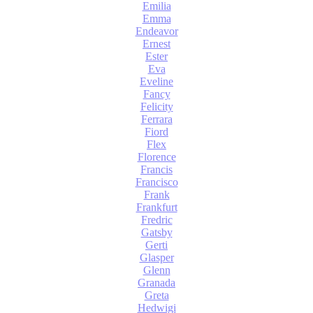
Emilia
Emma
Endeavor
Ernest
Ester
Eva
Eveline
Fancy
Felicity
Ferrara
Fiord
Flex
Florence
Francis
Francisco
Frank
Frankfurt
Fredric
Gatsby
Gerti
Glasper
Glenn
Granada
Greta
Hedwigi