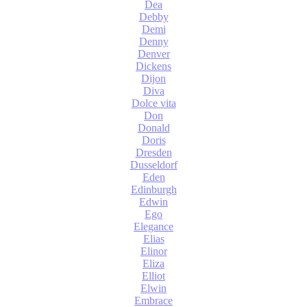
Dea
Debby
Demi
Denny
Denver
Dickens
Dijon
Diva
Dolce vita
Don
Donald
Doris
Dresden
Dusseldorf
Eden
Edinburgh
Edwin
Ego
Elegance
Elias
Elinor
Eliza
Elliot
Elwin
Embrace