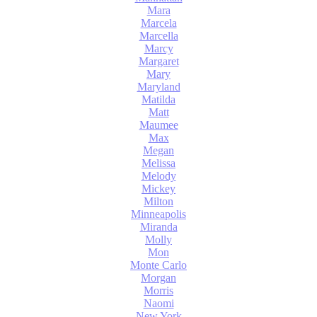
Mara
Marcela
Marcella
Marcy
Margaret
Mary
Maryland
Matilda
Matt
Maumee
Max
Megan
Melissa
Melody
Mickey
Milton
Minneapolis
Miranda
Molly
Mon
Monte Carlo
Morgan
Morris
Naomi
New York