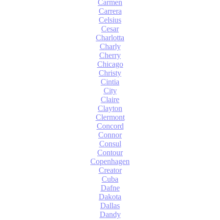
Carmen
Carrera
Celsius
Cesar
Charlotta
Charly
Cherry
Chicago
Christy
Cintia
City
Claire
Clayton
Clermont
Concord
Connor
Consul
Contour
Copenhagen
Creator
Cuba
Dafne
Dakota
Dallas
Dandy