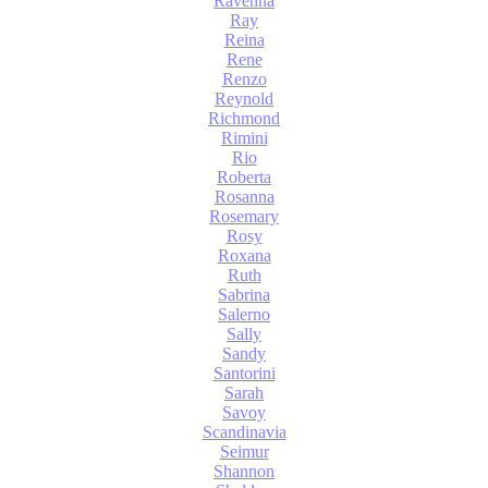
Ravenna
Ray
Reina
Rene
Renzo
Reynold
Richmond
Rimini
Rio
Roberta
Rosanna
Rosemary
Rosy
Roxana
Ruth
Sabrina
Salerno
Sally
Sandy
Santorini
Sarah
Savoy
Scandinavia
Seimur
Shannon