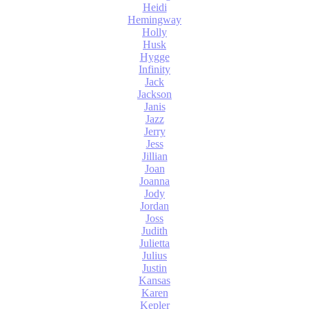
Heidi
Hemingway
Holly
Husk
Hygge
Infinity
Jack
Jackson
Janis
Jazz
Jerry
Jess
Jillian
Joan
Joanna
Jody
Jordan
Joss
Judith
Julietta
Julius
Justin
Kansas
Karen
Kepler