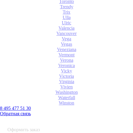
Toronto
Trendy
Trix
Ulla
Ulric
Valencia
Vancouver
Vega
Vegas
Veneziana
Vermont
Verona
Veronica
Vicky
Victoria
Virginia
Vivien
Washington
Waterfall
Winston
8 495 477 51 30
Обратная связь
0 шт.
0
р.
Оформить заказ