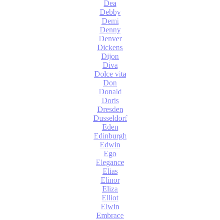
Dea
Debby
Demi
Denny
Denver
Dickens
Dijon
Diva
Dolce vita
Don
Donald
Doris
Dresden
Dusseldorf
Eden
Edinburgh
Edwin
Ego
Elegance
Elias
Elinor
Eliza
Elliot
Elwin
Embrace