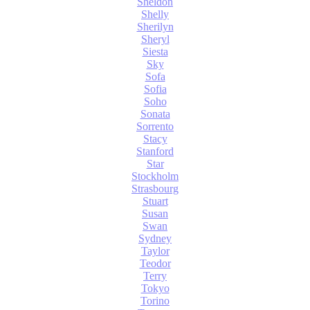
Sheldon
Shelly
Sherilyn
Sheryl
Siesta
Sky
Sofa
Sofia
Soho
Sonata
Sorrento
Stacy
Stanford
Star
Stockholm
Strasbourg
Stuart
Susan
Swan
Sydney
Taylor
Teodor
Terry
Tokyo
Torino