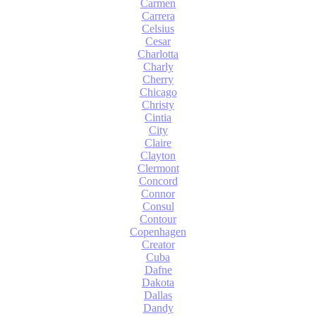
Carmen
Carrera
Celsius
Cesar
Charlotta
Charly
Cherry
Chicago
Christy
Cintia
City
Claire
Clayton
Clermont
Concord
Connor
Consul
Contour
Copenhagen
Creator
Cuba
Dafne
Dakota
Dallas
Dandy