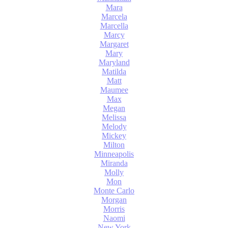
Mara
Marcela
Marcella
Marcy
Margaret
Mary
Maryland
Matilda
Matt
Maumee
Max
Megan
Melissa
Melody
Mickey
Milton
Minneapolis
Miranda
Molly
Mon
Monte Carlo
Morgan
Morris
Naomi
New York