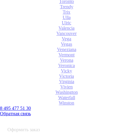
Toronto
Trendy
Trix
Ulla
Ulric
Valencia
Vancouver
Vega
Vegas
Veneziana
Vermont
Verona
Veronica
Vicky
Victoria
Virginia
Vivien
Washington
Waterfall
Winston
8 495 477 51 30
Обратная связь
0 шт.
0
р.
Оформить заказ