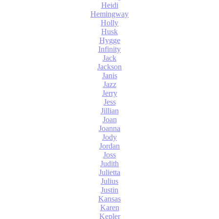
Heidi
Hemingway
Holly
Husk
Hygge
Infinity
Jack
Jackson
Janis
Jazz
Jerry
Jess
Jillian
Joan
Joanna
Jody
Jordan
Joss
Judith
Julietta
Julius
Justin
Kansas
Karen
Kepler