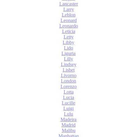
Lancaster
Larry
Leblon
Leonard
Leonardo
Leticia
Letty
Libby
Lido
Liguria
Lilly
Lindsey
Lisbet
Livorno
London
Lorenzo
Lotta
Lucia
Lucille
Luigi
Lulu
Madeira
Madrid
Malibu
Manhattan