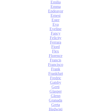
Emilia
Emma
Endeavor
Ernest
Ester
Eva
Eveline
Fancy
Felicity
Ferrara
Fiord
Flex
Florence
Francis
Francisco
Frank
Frankfurt
Fredric
Gatsby
Gerti
Glasper
Glenn
Granada
Greta
Hedwigi