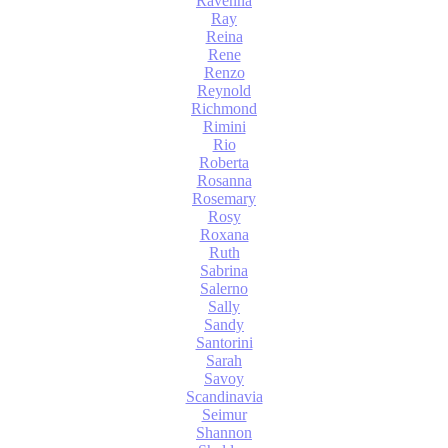
Ravenna
Ray
Reina
Rene
Renzo
Reynold
Richmond
Rimini
Rio
Roberta
Rosanna
Rosemary
Rosy
Roxana
Ruth
Sabrina
Salerno
Sally
Sandy
Santorini
Sarah
Savoy
Scandinavia
Seimur
Shannon