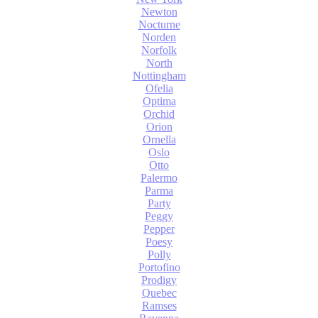
Newton
Nocturne
Norden
Norfolk
North
Nottingham
Ofelia
Optima
Orchid
Orion
Ornella
Oslo
Otto
Palermo
Parma
Party
Peggy
Pepper
Poesy
Polly
Portofino
Prodigy
Quebec
Ramses