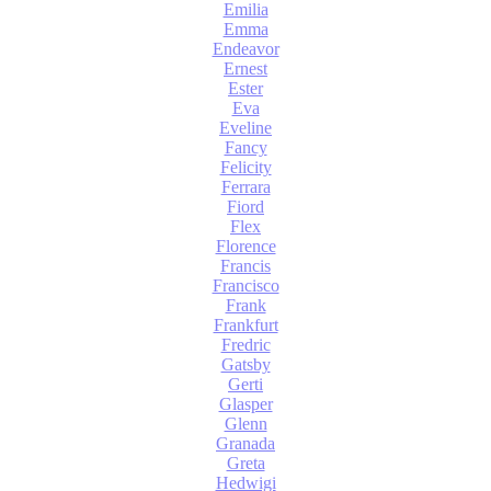
Emilia
Emma
Endeavor
Ernest
Ester
Eva
Eveline
Fancy
Felicity
Ferrara
Fiord
Flex
Florence
Francis
Francisco
Frank
Frankfurt
Fredric
Gatsby
Gerti
Glasper
Glenn
Granada
Greta
Hedwigi