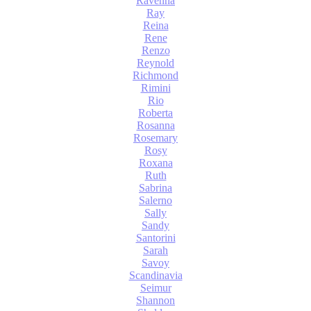
Ravenna
Ray
Reina
Rene
Renzo
Reynold
Richmond
Rimini
Rio
Roberta
Rosanna
Rosemary
Rosy
Roxana
Ruth
Sabrina
Salerno
Sally
Sandy
Santorini
Sarah
Savoy
Scandinavia
Seimur
Shannon