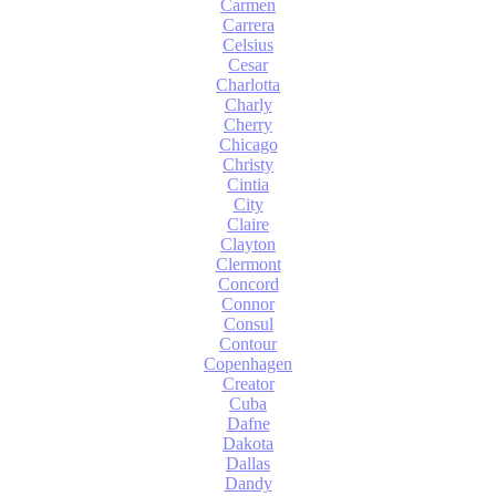
Carmen
Carrera
Celsius
Cesar
Charlotta
Charly
Cherry
Chicago
Christy
Cintia
City
Claire
Clayton
Clermont
Concord
Connor
Consul
Contour
Copenhagen
Creator
Cuba
Dafne
Dakota
Dallas
Dandy