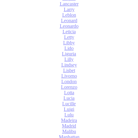
Lancaster
Larry
Leblon
Leonard
Leonardo
Leticia
Letty
Libby
Lido
Liguria
Lilly
Lindsey
Lisbet
Livorno
London
Lorenzo
Lotta
Lucia
Lucille
Luigi
Lulu
Madeira
Madrid
Malibu
Manhattan