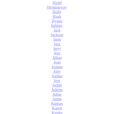
Heidi
Hemingway
Holly
Husk
Hygge
Infinity
Jack
Jackson
Janis
Jazz
Jerry
Jess
Jillian
Joan
Joanna
Jody
Jordan
Joss
Judith
Julietta
Julius
Justin
Kansas
Karen
Kepler