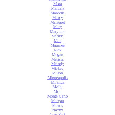
Mara
Marcela
Marcella
Marcy
Margaret
Mary
Maryland
Matilda
Matt
Maumee
Max
Megan
Melissa
Melody
Mickey
Milton
Minneapolis
Miranda
Molly
Mon
Monte Carlo
Morgan
Morris
Naomi
New York