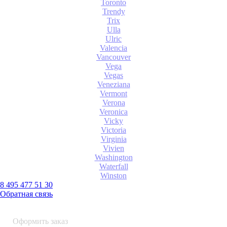
Toronto
Trendy
Trix
Ulla
Ulric
Valencia
Vancouver
Vega
Vegas
Veneziana
Vermont
Verona
Veronica
Vicky
Victoria
Virginia
Vivien
Washington
Waterfall
Winston
8 495 477 51 30
Обратная связь
0 шт.
0
р.
Оформить заказ