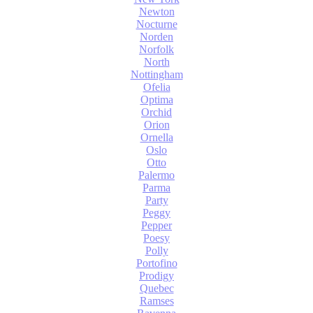
Newton
Nocturne
Norden
Norfolk
North
Nottingham
Ofelia
Optima
Orchid
Orion
Ornella
Oslo
Otto
Palermo
Parma
Party
Peggy
Pepper
Poesy
Polly
Portofino
Prodigy
Quebec
Ramses