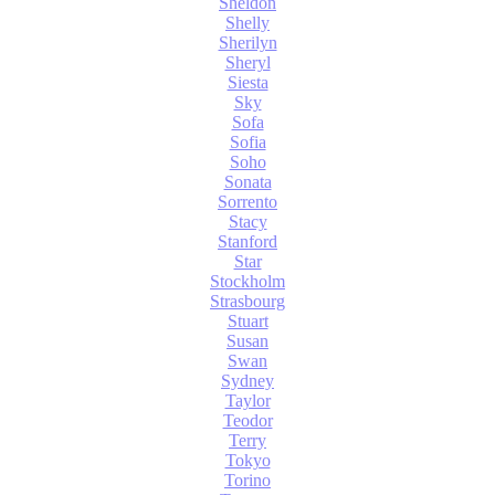
Sheldon
Shelly
Sherilyn
Sheryl
Siesta
Sky
Sofa
Sofia
Soho
Sonata
Sorrento
Stacy
Stanford
Star
Stockholm
Strasbourg
Stuart
Susan
Swan
Sydney
Taylor
Teodor
Terry
Tokyo
Torino