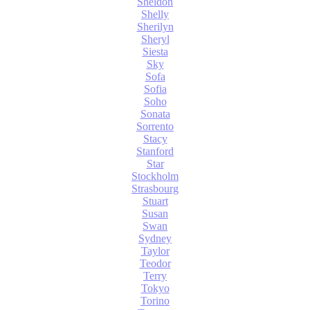
Sheldon
Shelly
Sherilyn
Sheryl
Siesta
Sky
Sofa
Sofia
Soho
Sonata
Sorrento
Stacy
Stanford
Star
Stockholm
Strasbourg
Stuart
Susan
Swan
Sydney
Taylor
Teodor
Terry
Tokyo
Torino