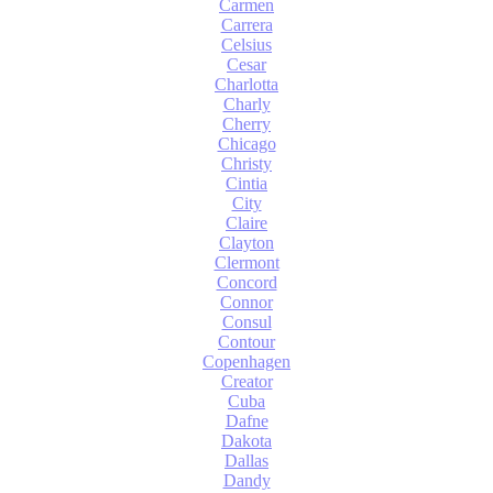
Carmen
Carrera
Celsius
Cesar
Charlotta
Charly
Cherry
Chicago
Christy
Cintia
City
Claire
Clayton
Clermont
Concord
Connor
Consul
Contour
Copenhagen
Creator
Cuba
Dafne
Dakota
Dallas
Dandy