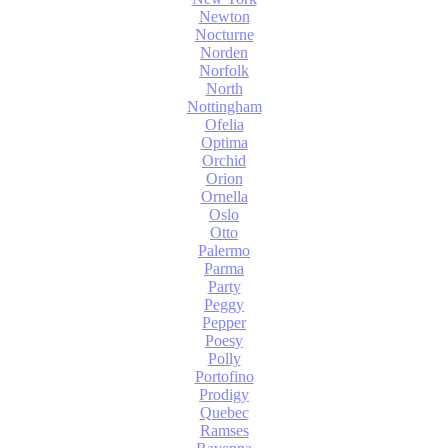
Newton
Nocturne
Norden
Norfolk
North
Nottingham
Ofelia
Optima
Orchid
Orion
Ornella
Oslo
Otto
Palermo
Parma
Party
Peggy
Pepper
Poesy
Polly
Portofino
Prodigy
Quebec
Ramses