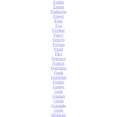
Emilia
Emma
Endeavor
Ernest
Ester
Eva
Eveline
Fancy
Felicity
Ferrara
Fiord
Flex
Florence
Francis
Francisco
Frank
Frankfurt
Fredric
Gatsby
Gerti
Glasper
Glenn
Granada
Greta
Hedwigi