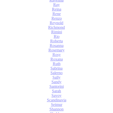
Ravenna
Ray
Reina
Rene
Renzo
Reynold
Richmond
Rimini
Rio
Roberta
Rosanna
Rosemary
Rosy
Roxana
Ruth
Sabrina
Salerno
Sally
Sandy
Santorini
Sarah
Savoy
Scandinavia
Seimur
Shannon