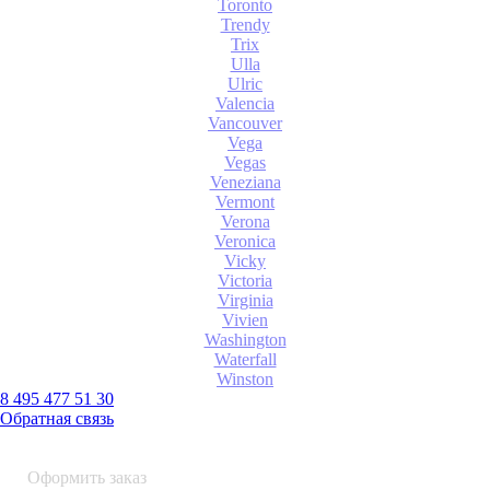
Toronto
Trendy
Trix
Ulla
Ulric
Valencia
Vancouver
Vega
Vegas
Veneziana
Vermont
Verona
Veronica
Vicky
Victoria
Virginia
Vivien
Washington
Waterfall
Winston
8 495 477 51 30
Обратная связь
0 шт.
0
р.
Оформить заказ