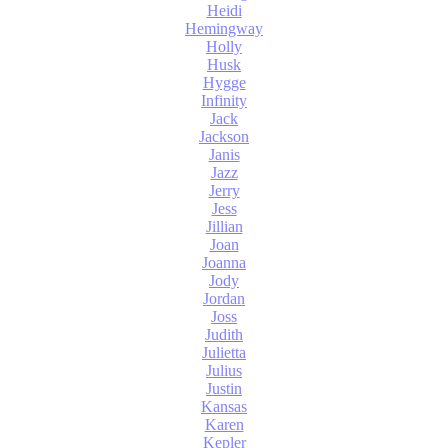
Heidi
Hemingway
Holly
Husk
Hygge
Infinity
Jack
Jackson
Janis
Jazz
Jerry
Jess
Jillian
Joan
Joanna
Jody
Jordan
Joss
Judith
Julietta
Julius
Justin
Kansas
Karen
Kepler