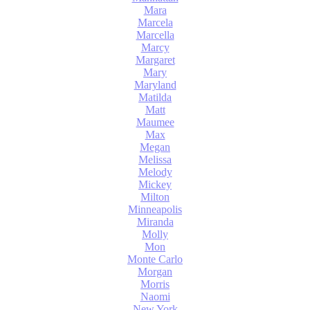
Mara
Marcela
Marcella
Marcy
Margaret
Mary
Maryland
Matilda
Matt
Maumee
Max
Megan
Melissa
Melody
Mickey
Milton
Minneapolis
Miranda
Molly
Mon
Monte Carlo
Morgan
Morris
Naomi
New York