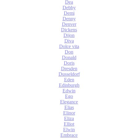
Dea
Debby
Demi
Denny
Denver
Dickens
Dijon
Diva
Dolce vita
Don
Donald
Doris
Dresden
Dusseldorf
Eden
Edinburgh
Edwin
Ego
Elegance
Elias
Elinor
Eliza
Elliot
Elwin
Embrace