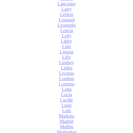
Lancaster
Larry
Leblon
Leonard
Leonardo
Leticia
Letty
Libby
Lido
Liguria
Lilly
Lindsey
Lisbet
Livorno
London
Lorenzo
Lotta
Lucia
Lucille
Luigi
Lulu
Madeira
Madrid
Malibu
Manhattan