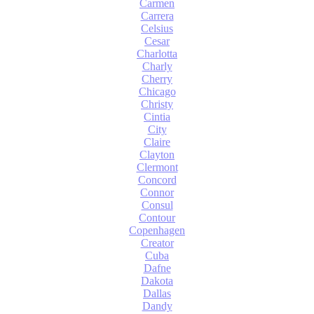
Carmen
Carrera
Celsius
Cesar
Charlotta
Charly
Cherry
Chicago
Christy
Cintia
City
Claire
Clayton
Clermont
Concord
Connor
Consul
Contour
Copenhagen
Creator
Cuba
Dafne
Dakota
Dallas
Dandy