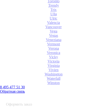
Toronto
Trendy
Trix
Ulla
Ulric
Valencia
Vancouver
Vega
Vegas
Veneziana
Vermont
Verona
Veronica
Vicky
Victoria
Virginia
Vivien
Washington
Waterfall
Winston
8 495 477 51 30
Обратная связь
0 шт.
0
р.
Оформить заказ