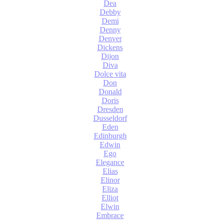
Dea
Debby
Demi
Denny
Denver
Dickens
Dijon
Diva
Dolce vita
Don
Donald
Doris
Dresden
Dusseldorf
Eden
Edinburgh
Edwin
Ego
Elegance
Elias
Elinor
Eliza
Elliot
Elwin
Embrace