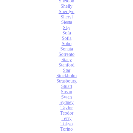
Sheldon
Shelly
Sherilyn
Sheryl
Siesta
Sky
Sofa
Sofia
Soho
Sonata
Sorrento
Stacy
Stanford
Star
Stockholm
Strasbourg
Stuart
Susan
Swan
Sydney
Taylor
Teodor
Terry
Tokyo
Torino