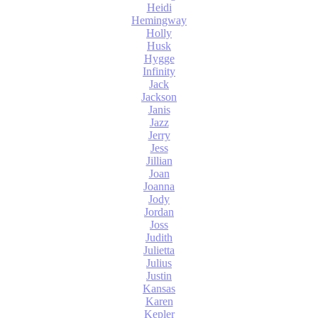
Heidi
Hemingway
Holly
Husk
Hygge
Infinity
Jack
Jackson
Janis
Jazz
Jerry
Jess
Jillian
Joan
Joanna
Jody
Jordan
Joss
Judith
Julietta
Julius
Justin
Kansas
Karen
Kepler