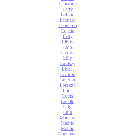
Lancaster
Larry
Leblon
Leonard
Leonardo
Leticia
Letty
Libby
Lido
Liguria
Lilly
Lindsey
Lisbet
Livorno
London
Lorenzo
Lotta
Lucia
Lucille
Luigi
Lulu
Madeira
Madrid
Malibu
Manhattan