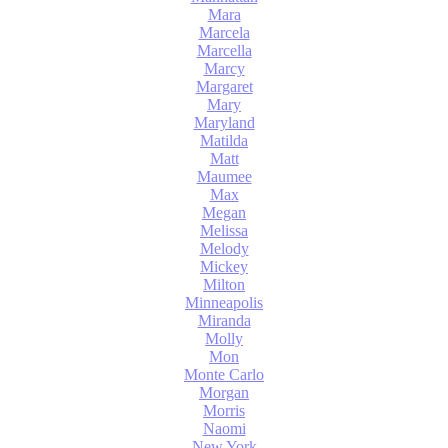
Mara
Marcela
Marcella
Marcy
Margaret
Mary
Maryland
Matilda
Matt
Maumee
Max
Megan
Melissa
Melody
Mickey
Milton
Minneapolis
Miranda
Molly
Mon
Monte Carlo
Morgan
Morris
Naomi
New York