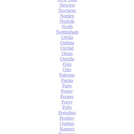
Newton
Nocturne
Norden
Norfolk
North
Nottingham
Ofelia
Optima
Orchid
Orion
Ornella
Oslo
Otto
Palermo
Parma
Party
Peggy
Pepper
Poesy
Polly
Portofino
Prodigy
Quebec
Ramses