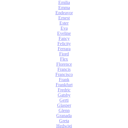
Emilia
Emma
Endeavor
Ernest
Ester
Eva
Eveline
Fancy
Felicity
Ferrara
Fiord
Flex
Florence
Francis
Francisco
Frank
Frankfurt
Fredric
Gatsby
Gerti
Glasper
Glenn
Granada
Greta
Hedwigi