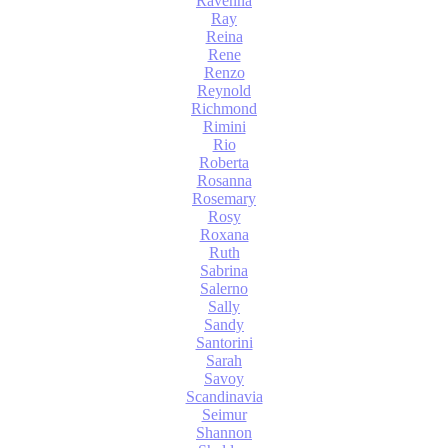
Ravenna
Ray
Reina
Rene
Renzo
Reynold
Richmond
Rimini
Rio
Roberta
Rosanna
Rosemary
Rosy
Roxana
Ruth
Sabrina
Salerno
Sally
Sandy
Santorini
Sarah
Savoy
Scandinavia
Seimur
Shannon